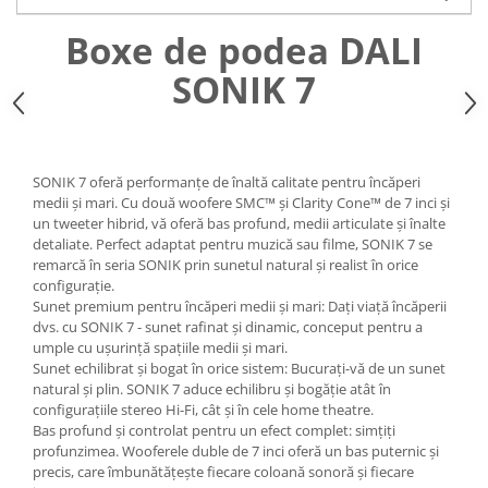
Boxe de podea DALI
SONIK 7
SONIK 7 oferă performanțe de înaltă calitate pentru încăperi
medii și mari. Cu două woofere SMC™ și Clarity Cone™ de 7 inci și
un tweeter hibrid, vă oferă bas profund, medii articulate și înalte
detaliate. Perfect adaptat pentru muzică sau filme, SONIK 7 se
remarcă în seria SONIK prin sunetul natural și realist în orice
configurație.
Sunet premium pentru încăperi medii și mari: Dați viață încăperii
dvs. cu SONIK 7 - sunet rafinat și dinamic, conceput pentru a
umple cu ușurință spațiile medii și mari.
Sunet echilibrat și bogat în orice sistem: Bucurați-vă de un sunet
natural și plin. SONIK 7 aduce echilibru și bogăție atât în
configurațiile stereo Hi-Fi, cât și în cele home theatre.
Bas profund și controlat pentru un efect complet: simțiți
profunzimea. Wooferele duble de 7 inci oferă un bas puternic și
precis, care îmbunătățește fiecare coloană sonoră și fiecare