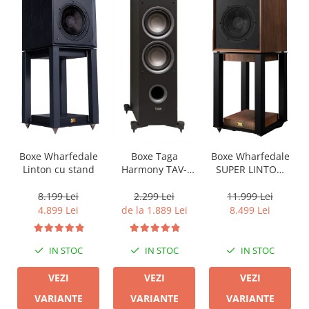
Boxe Wharfedale
Boxe Wharfedale
Boxe Taga
Linton cu stand
SUPER LINTON
Harmony TAV-
with Stand
607F
8.199 Lei
11.999 Lei
2.299 Lei
4.899 Lei
8.499 Lei
de la 1.889 Lei
IN STOC
IN STOC
IN STOC
VEZI
VEZI
VEZI
VARIANTE
VARIANTE
VARIANTE