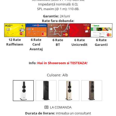
Impedanță nominală: 6 Ω;
SPL maxim (@ 1 m): 110 dB.
Garantie:
24 luni
Rate fara dobanda:
12 Rate
6 Rate
6 Rate
6 Rate
6 Rate
Raiffeisen
Card
Unicredit
BT
Garanti
Avantaj
Info:
Hai in Showroom si TESTEAZA!
Culoare
: Alb
LA COMANDA
Durata de livrare:
intreaba un consultant