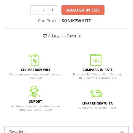
ADAUGA IN COS
Cod Produs:
SONIK7WHITE
Adauga la Favorite
CEL MAI BUN PRET
CUMPARA IN RATE
Contacteaza-ne daca ai gasit un pret
Rate prin Raiffeisen, Card Avantaj,
mai bun!
BT, Unicredit, Garanti, TBI
SUPORT
LIVRARE GRATUITA
Asistenta la achizitie - telefon sau
La comenzi de peste 300 lei
email L-V 10:00 - 18:00
Descriere