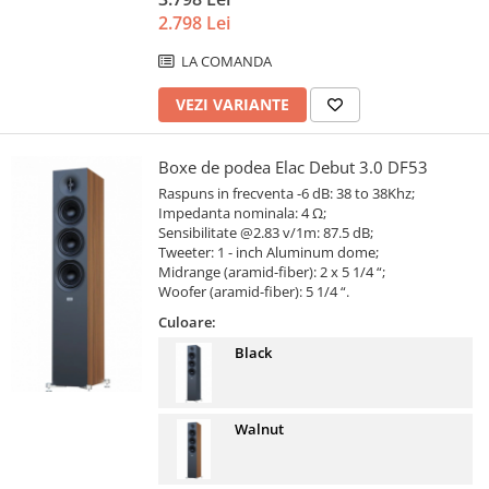
2.798 Lei
LA COMANDA
VEZI VARIANTE
Boxe de podea Elac Debut 3.0 DF53
Raspuns in frecventa -6 dB: 38 to 38Khz;
Impedanta nominala: 4 Ω;
Sensibilitate @2.83 v/1m: 87.5 dB;
Tweeter: 1 - inch Aluminum dome;
Midrange (aramid-fiber): 2 x 5 1/4 “;
Woofer (aramid-fiber): 5 1/4 “.
Culoare:
Black
Walnut