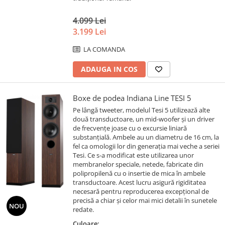
4.099 Lei
3.199 Lei
LA COMANDA
ADAUGA IN COS
Boxe de podea Indiana Line TESI 5
Pe lângă tweeter, modelul Tesi 5 utilizează alte
două transductoare, un mid-woofer și un driver
de frecvențe joase cu o excursie liniară
substanțială. Ambele au un diametru de 16 cm, la
fel ca omologii lor din generația mai veche a seriei
Tesi. Ce s-a modificat este utilizarea unor
membranelor speciale, netede, fabricate din
polipropilenă cu o insertie de mica în ambele
transductoare. Acest lucru asigură rigiditatea
necesară pentru reproducerea excepțional de
precisă a chiar și celor mai mici detalii în sunetele
NOU
redate.
Culoare: