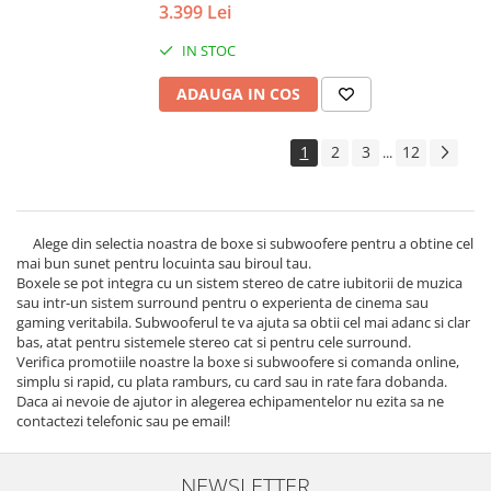
3.399 Lei
IN STOC
ADAUGA IN COS
1
2
3
12
...
Alege din selectia noastra de boxe si subwoofere pentru a obtine cel
mai bun sunet pentru locuinta sau biroul tau.
Boxele se pot integra cu un sistem stereo de catre iubitorii de muzica
sau intr-un sistem surround pentru o experienta de cinema sau
gaming veritabila. Subwooferul te va ajuta sa obtii cel mai adanc si clar
bas, atat pentru sistemele stereo cat si pentru cele surround.
Verifica promotiile noastre la boxe si subwoofere si comanda online,
simplu si rapid, cu plata ramburs, cu card sau in rate fara dobanda.
Daca ai nevoie de ajutor in alegerea echipamentelor nu ezita sa ne
contactezi telefonic sau pe email!
NEWSLETTER