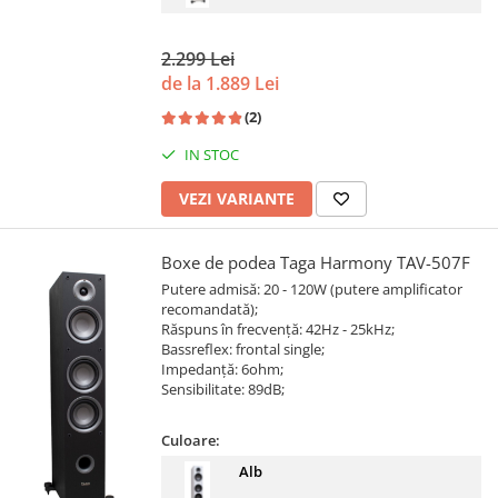
2.299 Lei
de la 1.889 Lei
(2)
IN STOC
VEZI VARIANTE
Boxe de podea Taga Harmony TAV-507F
Putere admisă: 20 - 120W (putere amplificator
recomandată);
Răspuns în frecvență: 42Hz - 25kHz;
Bassreflex: frontal single;
Impedanță: 6ohm;
Sensibilitate: 89dB;
Culoare:
Alb