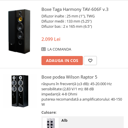
Boxe Taga Harmony TAV-606F v.3
Difuzor inalte : 25 mm (1"), TWG
Difuzor medii : 133 mm (5.25")
Difuzor bas : 2 x 165 mm (6.5")
2.099 Lei
LA COMANDA
ADAUGA IN COS
Boxe podea Wilson Raptor 5
răspuns în frecvență (±3 dB): 45-20.000 Hz
sensibilitate (2,83 V/1 m): 88 dB
impedanță: 4-8 Ohmi
puterea recomandată a amplificatorului: 40-150
W
Culoare:
Alb