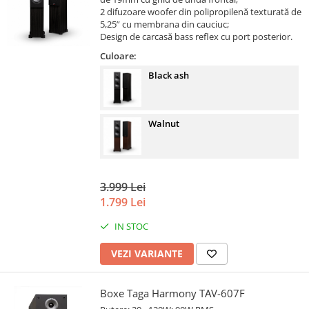
2 difuzoare woofer din polipropilenă texturată de
5,25” cu membrana din cauciuc;
Design de carcasă bass reflex cu port posterior.
Culoare:
Black ash
Walnut
3.999 Lei
1.799 Lei
IN STOC
VEZI VARIANTE
Boxe Taga Harmony TAV-607F