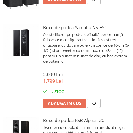
Boxe de podea Yamaha NS-F51
Acest difuzor pe podea de înaltă performanță
folosește o configurație cu două căi și trei
difuzoare, cu două woofer-uri conice de 16 cm (6-
1/2") și un tweeter cu dom moale de 3 cm (1")
pentru un sunet minunat de clar, cu bas extrem
de puternic.
2.099 Lei
1.799 Lei
IN STOC
ADAUGA IN COS
Boxe de podea PSB Alpha T20
Tweeter cu cupolă din aluminiu anodizat negru
de 19mm cu ghid de undă frontal;