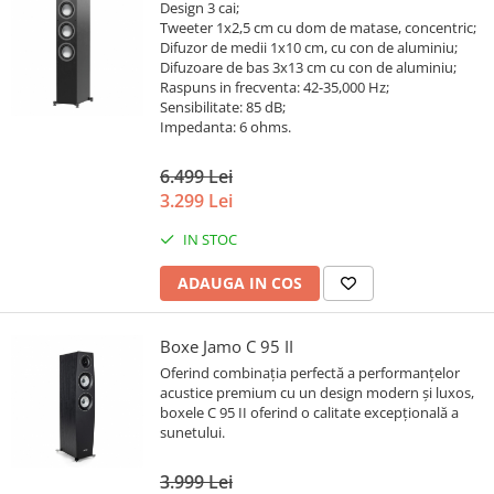
Design 3 cai;
Tweeter 1x2,5 cm cu dom de matase, concentric;
Difuzor de medii 1x10 cm, cu con de aluminiu;
Difuzoare de bas 3x13 cm cu con de aluminiu;
Raspuns in frecventa: 42-35,000 Hz;
Sensibilitate: 85 dB;
Impedanta: 6 ohms.
6.499 Lei
3.299 Lei
IN STOC
ADAUGA IN COS
Boxe Jamo C 95 II
Oferind combinația perfectă a performanțelor
acustice premium cu un design modern și luxos,
boxele C 95 II oferind o calitate excepțională a
sunetului.
3.999 Lei