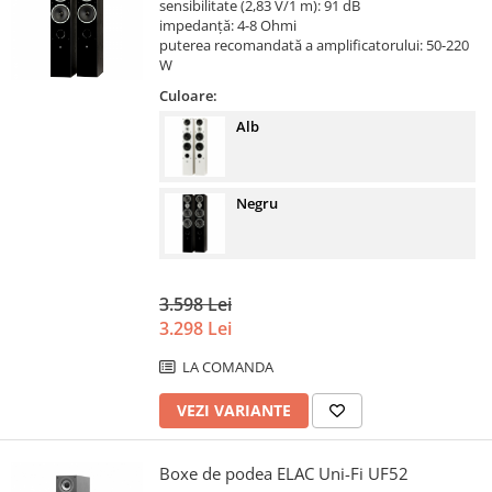
sensibilitate (2,83 V/1 m): 91 dB
impedanță: 4-8 Ohmi
puterea recomandată a amplificatorului: 50-220
W
Culoare:
Alb
Negru
3.598 Lei
3.298 Lei
LA COMANDA
VEZI VARIANTE
Boxe de podea ELAC Uni-Fi UF52