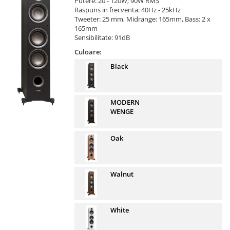
Putere: 20 - 120W; 90W RMS
Raspuns in frecventa: 40Hz - 25kHz
Tweeter: 25 mm, Midrange: 165mm, Bass: 2 x
165mm
Sensibilitate: 91dB
Culoare:
Black
MODERN
WENGE
Oak
Walnut
White