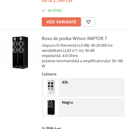
de la 2.599 Lei
IN STOC
VEZI VARIANTE
Boxa de podea Wilson RAPTOR 7
răspuns în frecvență (±3 dB): 40-20.000 Hz
sensibilitate (2,83 V/1 m): 90 dB
impedanță: 4-8 Ohmi
puterea recomandată a amplificatorului: 50-180
W
Culoare:
Alb
Negru
3.798 Lei