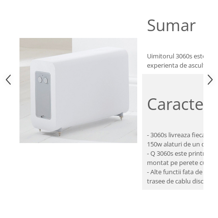
Sumar
Uimitorul 3060s este unu
experienta de ascultare a
Caracteris
- 3060s livreaza fiecare 
150w alaturi de un driv
- Q 3060s este printre ce
montat pe perete cu o mo
- Alte functii fata de ce
trasee de cablu discrete.