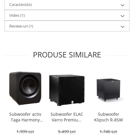
Caracteristici
Video
(1)
Review-uri
(1)
PRODUSE SIMILARE
Subwoofer activ
Subwoofer ELAC
Subwoofer
Taga Harmony
Varro Premium
Klipsch R-8SW
PLATINUM SW-10
PS500, 15inch,
v3
500W, 20Hz,
1.999 Lei
5.499 Lei
1.745 Lei