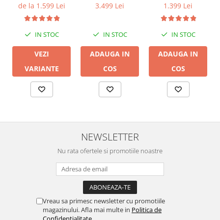
AutoEQ Black
de la 1.599 Lei
3.499 Lei
1.399 Lei
IN STOC
IN STOC
IN STOC
VEZI
ADAUGA IN
ADAUGA IN
VARIANTE
COS
COS
NEWSLETTER
Nu rata ofertele si promotiile noastre
Vreau sa primesc newsletter cu promotiile
magazinului. Afla mai multe in
Politica de
Confidentialitate