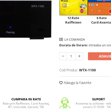
12 Rate
6 Rate
Raiffeisen
Card Avanta
LA COMANDA
Durata de livrare:
intreaba un co
ADAUG
Cod Produs:
WTX-1100
Adauga la Favorite
CUMPARA IN RATE
SUPORT
Rate prin Raiffeisen, Card Avantaj,
Asistenta la achizitie - te
BT, Unicredit, Garanti, TBI
email L-V 10:00 - 18