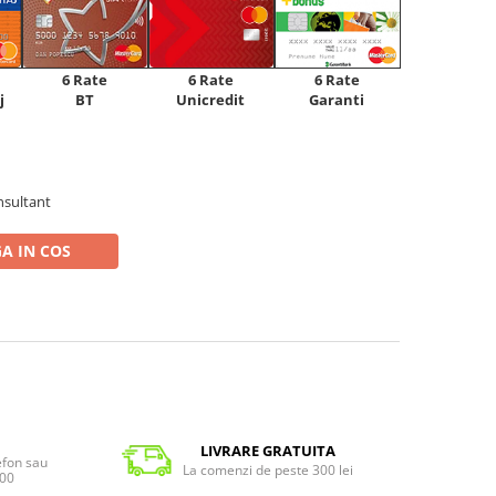
6 Rate
6 Rate
6 Rate
Unicredit
j
BT
Garanti
nsultant
A IN COS
LIVRARE GRATUITA
lefon sau
La comenzi de peste 300 lei
:00