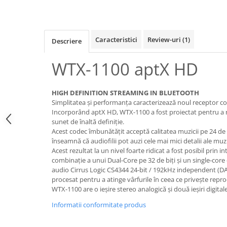
Caracteristici
Review-uri
(1)
Descriere
WTX-1100 aptX HD
HIGH DEFINITION STREAMING IN BLUETOOTH
Simplitatea și performanța caracterizează noul receptor 
Incorporând aptX HD, WTX-1100 a fost proiectat pentru a 
sunet de înaltă definiție.
Acest codec îmbunătățit acceptă calitatea muzicii pe 24 de 
înseamnă că audiofilii pot auzi cele mai mici detalii ale muzic
Acest rezultat la un nivel foarte ridicat a fost posibil prin 
combinație a unui Dual-Core pe 32 de biți și un single-cor
audio Cirrus Logic CS4344 24-bit / 192kHz independent (DA
procesat pentru a atinge vârfurile în ceea ce privește repro
WTX-1100 are o ieșire stereo analogică și două ieșiri digitale
Informatii conformitate produs