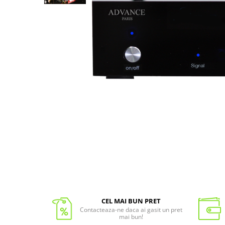
CEL MAI BUN PRET
Contacteaza-ne daca ai gasit un pret
mai bun!