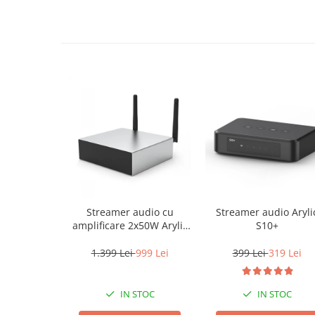
Streamer audio cu
Streamer audio Aryli
amplificare 2x50W Arylic
S10+
A50+, LAN /Wi-Fi
/Bluetooth, 24bit/192kHz,
1.399 Lei
999 Lei
399 Lei
319 Lei
Multiroom
IN STOC
IN STOC