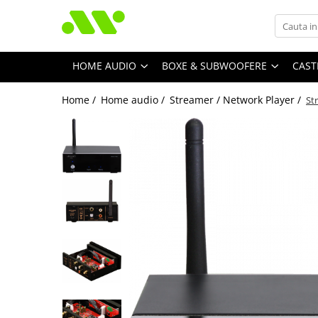
HOME AUDIO
BOXE & SUBWOOFERE
CAST
Home /
Home audio /
Streamer / Network Player /
St