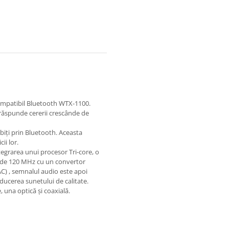
compatibil Bluetooth WTX-1100.
răspunde cererii crescânde de
biți prin Bluetooth. Aceasta
ii lor.
integrarea unui procesor Tri-core, o
e de 120 MHz cu un convertor
C) , semnalul audio este apoi
ducerea sunetului de calitate.
, una optică și coaxială.