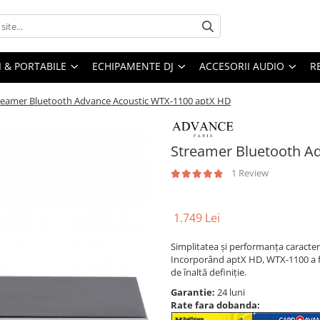
I & PORTABILE
ECHIPAMENTE DJ
ACCESORII AUDIO
R
reamer Bluetooth Advance Acoustic WTX-1100 aptX HD
Streamer Bluetooth A
1 Review
1.749 Lei
Simplitatea și performanța caracte
Incorporând aptX HD, WTX-1100 a fo
de înaltă definiție.
Garantie:
24 luni
Rate fara dobanda: