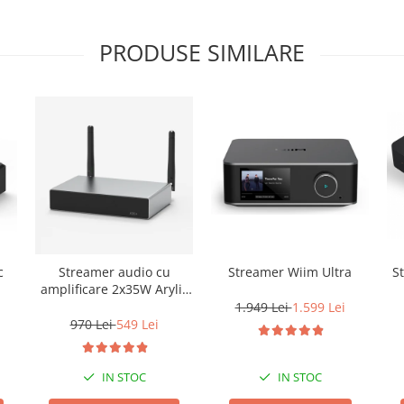
PRODUSE SIMILARE
c
Streamer audio cu
Streamer Wiim Ultra
S
amplificare 2x35W Arylic
A30+, LAN /Wi-Fi
Bl
1.949 Lei
1.599 Lei
/Bluetooth, 24bit/192kHz,
S
970 Lei
549 Lei
Multiroom
IN STOC
IN STOC