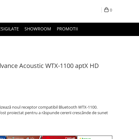
0
ESIGILATE
SHOWROOM
PROMOTII
dvance Acoustic WTX-1100 aptX HD
rizează noul receptor compatibil Bluetooth WTX-1100.
st proiectat pentru a răspunde cererii crescânde de sunet