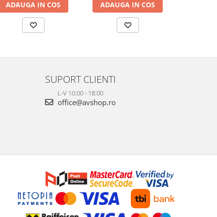
ADAUGA IN COS
ADAUGA IN COS
ADAUG
SUPORT CLIENTI
L-V 10:00 - 18:00
office@avshop.ro