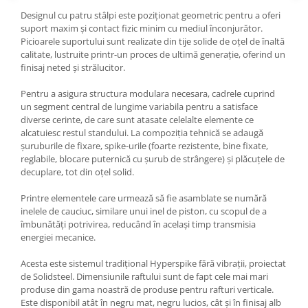
Designul cu patru stâlpi este poziționat geometric pentru a oferi
suport maxim și contact fizic minim cu mediul înconjurător.
Picioarele suportului sunt realizate din tije solide de oțel de înaltă
calitate, lustruite printr-un proces de ultimă generație, oferind un
finisaj neted și strălucitor.
Pentru a asigura structura modulara necesara, cadrele cuprind
un segment central de lungime variabila pentru a satisface
diverse cerinte, de care sunt atasate celelalte elemente ce
alcatuiesc restul standului. La compoziția tehnică se adaugă
șuruburile de fixare, spike-urile (foarte rezistente, bine fixate,
reglabile, blocare puternică cu șurub de strângere) și plăcuțele de
decuplare, tot din oțel solid.
Printre elementele care urmează să fie asamblate se numără
inelele de cauciuc, similare unui inel de piston, cu scopul de a
îmbunătăți potrivirea, reducând în același timp transmisia
energiei mecanice.
Acesta este sistemul tradițional Hyperspike fără vibrații, proiectat
de Solidsteel. Dimensiunile raftului sunt de fapt cele mai mari
produse din gama noastră de produse pentru rafturi verticale.
Este disponibil atât în ​​negru mat, negru lucios, cât și în finisaj alb