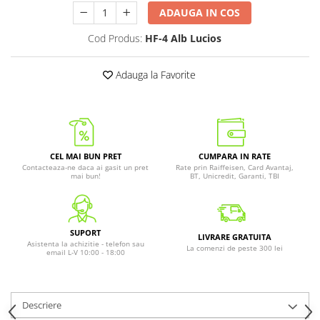
ADAUGA IN COS
Cod Produs:
HF-4 Alb Lucios
Adauga la Favorite
CEL MAI BUN PRET
CUMPARA IN RATE
Contacteaza-ne daca ai gasit un pret
Rate prin Raiffeisen, Card Avantaj,
mai bun!
BT, Unicredit, Garanti, TBI
SUPORT
LIVRARE GRATUITA
Asistenta la achizitie - telefon sau
La comenzi de peste 300 lei
email L-V 10:00 - 18:00
Descriere