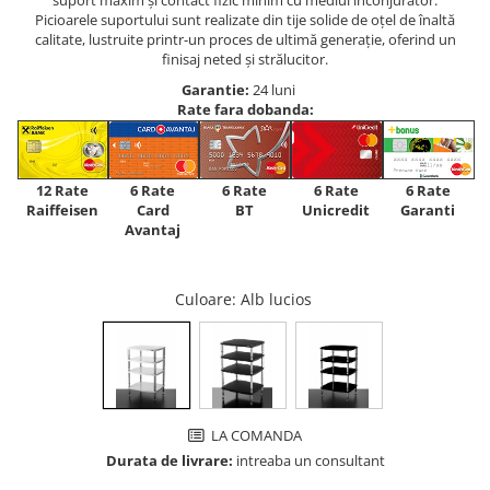
suport maxim și contact fizic minim cu mediul înconjurător.
Picioarele suportului sunt realizate din tije solide de oțel de înaltă
calitate, lustruite printr-un proces de ultimă generație, oferind un
finisaj neted și strălucitor.
Garantie:
24 luni
Rate fara dobanda:
12 Rate
6 Rate
6 Rate
6 Rate
6 Rate
Raiffeisen
Card
Unicredit
BT
Garanti
Avantaj
Culoare
: Alb lucios
LA COMANDA
Durata de livrare:
intreaba un consultant