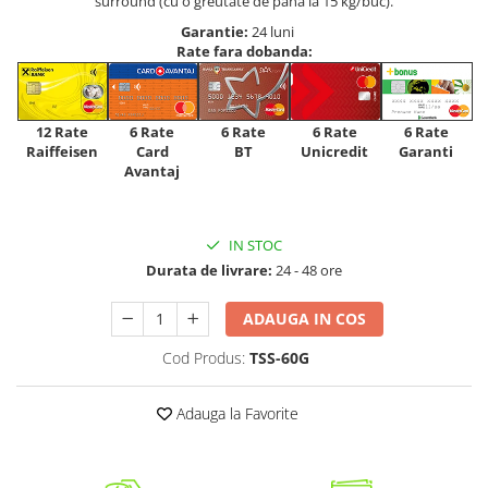
surround (cu o greutate de până la 15 kg/buc).
Garantie:
24 luni
Rate fara dobanda:
12 Rate
6 Rate
6 Rate
6 Rate
6 Rate
Raiffeisen
Card
Unicredit
BT
Garanti
Avantaj
IN STOC
Durata de livrare:
24 - 48 ore
ADAUGA IN COS
Cod Produs:
TSS-60G
Adauga la Favorite