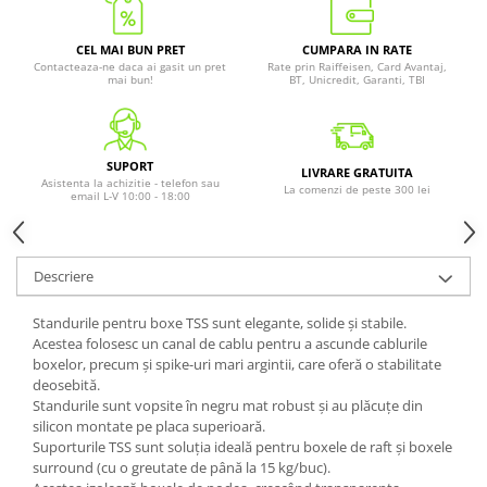
CEL MAI BUN PRET
CUMPARA IN RATE
Contacteaza-ne daca ai gasit un pret
Rate prin Raiffeisen, Card Avantaj,
mai bun!
BT, Unicredit, Garanti, TBI
SUPORT
LIVRARE GRATUITA
Asistenta la achizitie - telefon sau
La comenzi de peste 300 lei
email L-V 10:00 - 18:00
Descriere
Standurile pentru boxe TSS sunt elegante, solide și stabile.
Acestea folosesc un canal de cablu pentru a ascunde cablurile
boxelor, precum și spike-uri mari argintii, care oferă o stabilitate
deosebită.
Standurile sunt vopsite în negru mat robust și au plăcuțe din
silicon montate pe placa superioară.
Suporturile TSS sunt soluția ideală pentru boxele de raft și boxele
surround (cu o greutate de până la 15 kg/buc).