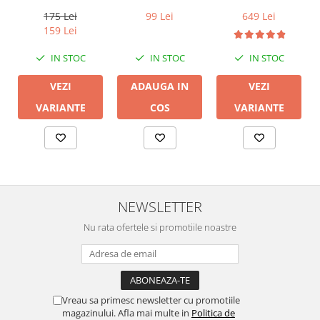
Kanto Audio S2
Harmony TSS-
2
20D
175 Lei
99 Lei
649 Lei
159 Lei
IN STOC
IN STOC
IN STOC
VEZI
ADAUGA IN
VEZI
VARIANTE
COS
VARIANTE
NEWSLETTER
Nu rata ofertele si promotiile noastre
Vreau sa primesc newsletter cu promotiile
magazinului. Afla mai multe in
Politica de