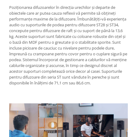
Poziționarea difuzoarelor în direcția urechilor și departe de
obiectele care ar putea cauza reflexii vă permite să obțineți
performanțe maxime de la difuzoare. Îmbunătățiți-vă experiența
audio cu suporturile de podea pentru difuzoare ST28 și ST34,
concepute pentru difuzoare de raft și cu suport de până la 13,6
kg. Aceste suporturi sunt fabricate cu coloane robuste din oțel și
o bază din MDF pentru o greutate și o stabilitate sporite. Sunt
incluse picioare de cauciuc cu nivelare pentru podele dure,
împreună cu crampoane pentru covor pentru o cuplare sigură pe
podea. Sistemul încorporat de gestionare a cablurilor vă menține
cablurile organizate și ascunse, în timp ce designul discret al
acestor suporturi completează orice decor al casei. Suporturile
pentru difuzoare din seria ST sunt vândute în pereche și sunt
disponibile în înălțimi de 71,1 cm sau 86,6 cm.