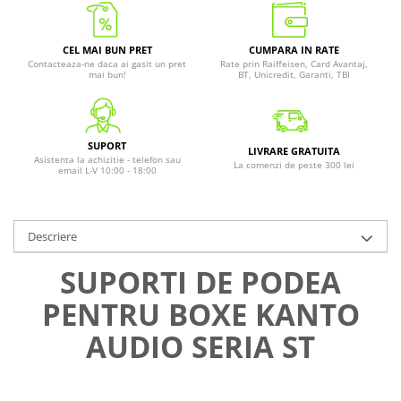
CEL MAI BUN PRET
CUMPARA IN RATE
Contacteaza-ne daca ai gasit un pret
Rate prin Raiffeisen, Card Avantaj,
mai bun!
BT, Unicredit, Garanti, TBI
SUPORT
LIVRARE GRATUITA
Asistenta la achizitie - telefon sau
La comenzi de peste 300 lei
email L-V 10:00 - 18:00
Descriere
SUPORTI DE PODEA
PENTRU BOXE KANTO
AUDIO SERIA ST