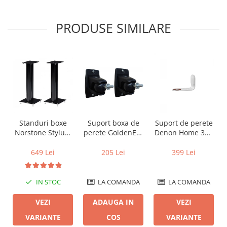
PRODUSE SIMILARE
Suport boxa de
Standuri boxe
Suport de perete
perete GoldenEar
Norstone Stylum
Denon Home 350
SuperSwivel
2
Wallmount
(pereche)
205 Lei
649 Lei
399 Lei
LA COMANDA
IN STOC
LA COMANDA
ADAUGA IN
VEZI
VEZI
COS
VARIANTE
VARIANTE