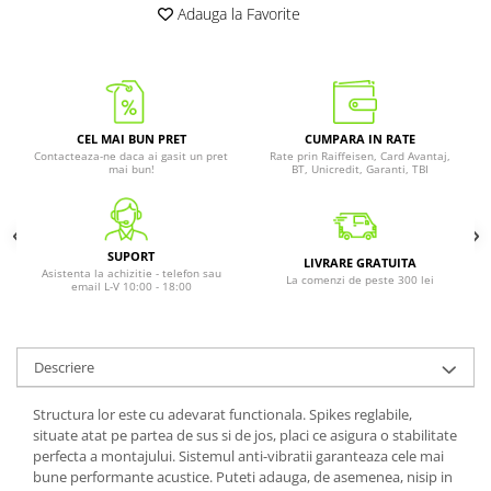
Adauga la Favorite
CEL MAI BUN PRET
CUMPARA IN RATE
Contacteaza-ne daca ai gasit un pret
Rate prin Raiffeisen, Card Avantaj,
mai bun!
BT, Unicredit, Garanti, TBI
SUPORT
LIVRARE GRATUITA
Asistenta la achizitie - telefon sau
La comenzi de peste 300 lei
email L-V 10:00 - 18:00
Descriere
Structura lor este cu adevarat functionala. Spikes reglabile,
situate atat pe partea de sus si de jos, placi ce asigura o stabilitate
perfecta a montajului. Sistemul anti-vibratii garanteaza cele mai
bune performante acustice. Puteti adauga, de asemenea, nisip in