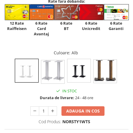
Rate fara dobanda:
12 Rate
6 Rate
6 Rate
6 Rate
6 Rate
Raiffeisen
Card
Unicredit
BT
Garanti
Avantaj
Culoare
: Alb
IN STOC
Durata de livrare:
24 - 48 ore
ADAUGA IN COS
Cod Produs:
NORSTY1WTS