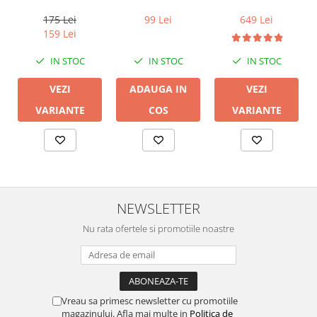
Kanto Audio S2
Harmony TSS-
2
20D
175 Lei
99 Lei
649 Lei
159 Lei
IN STOC
IN STOC
IN STOC
VEZI
ADAUGA IN
VEZI
VARIANTE
COS
VARIANTE
NEWSLETTER
Nu rata ofertele si promotiile noastre
Vreau sa primesc newsletter cu promotiile
magazinului. Afla mai multe in
Politica de