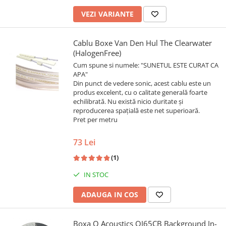
VEZI VARIANTE
Cablu Boxe Van Den Hul The Clearwater
(HalogenFree)
Cum spune si numele: "SUNETUL ESTE CURAT CA
APA"
Din punct de vedere sonic, acest cablu este un
produs excelent, cu o calitate generală foarte
echilibrată. Nu există nicio duritate și
reproducerea spațială este net superioară.
Pret per metru
73 Lei
(1)
IN STOC
ADAUGA IN COS
Boxa Q Acoustics QI65CB Background In-