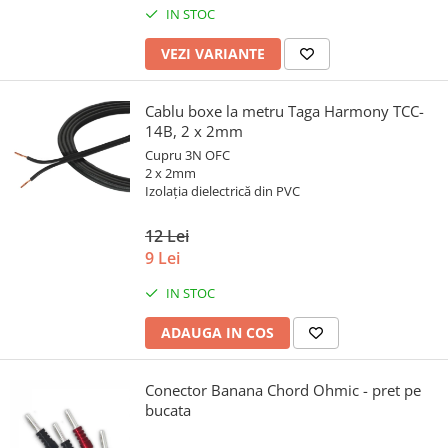
IN STOC
VEZI VARIANTE
Cablu boxe la metru Taga Harmony TCC-
14B, 2 x 2mm
Cupru 3N OFC
2 x 2mm
Izolația dielectrică din PVC
12 Lei
9 Lei
IN STOC
ADAUGA IN COS
Conector Banana Chord Ohmic - pret pe
bucata