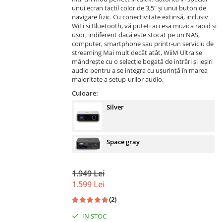
unui ecran tactil color de 3,5" și unui buton de
navigare fizic. Cu conectivitate extinsă, inclusiv
WiFi și Bluetooth, vă puteți accesa muzica rapid și
ușor, indiferent dacă este stocat pe un NAS,
computer, smartphone sau printr-un serviciu de
streaming Mai mult decât atât, WiiM Ultra se
mândrește cu o selecție bogată de intrări și ieșiri
audio pentru a se integra cu ușurință în marea
majoritate a setup-urilor audio.
Culoare:
Silver
Space gray
1.949 Lei
1.599 Lei
(2)
IN STOC