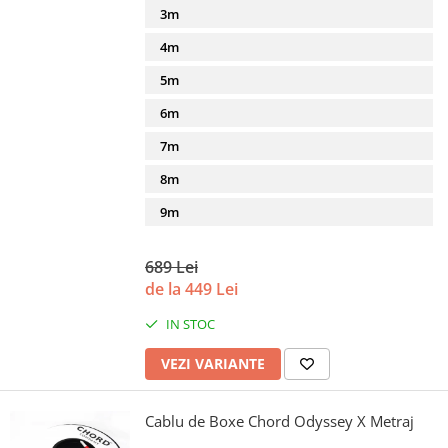
3m
4m
5m
6m
7m
8m
9m
689 Lei
de la 449 Lei
IN STOC
VEZI VARIANTE
Cablu de Boxe Chord Odyssey X Metraj