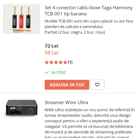
Set 4 conectori cablu boxe Taga Harmony
TCB-001 tip banana
Mufele TCB-001 sunt din cupru placat cu aur fara
pierderi de calitate a semnalului.
Pachet (2 buc. negru, 2 buc. roșu)
72 Lei
59 Lei
(1)
IN STOC
ADAUGA IN COS
Streamer Wiim Ultra
WiiM Ultra stabilește un nou punct de referință în
lumea streamerelor audio, datorită unui design
conceput pentru a oferi o experiență audio de
neegalat. Vă permite să vă bucurați de biblioteca
de muzică și de serviciile de streaming preferate
într-un mod perfect intuitiv, datorită în special