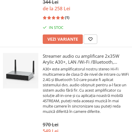
344 Lei
de la 258 Lei
(1)
IN STOC
VEZI VARIANTE
Streamer audio cu amplificare 2x35W
Arylic A30+, LAN /Wi-Fi /Bluetooth,
24bit/192kHz, Multiroom
A30+ este amplificatorul nostru stereo Hi-Fi
multicamera de clasa D de nivel de intrare cu WiFi
2.4G și Bluetooth 5.0 care poate fi aplicat
sistemului dvs. audio obișnuit pentru a-l face un
sistem audio fără fir. Cu acest amplificator cu
soluție all-in-one și cu aplicația noastră mobilă
4STREAM, puteți reda aceeași muzică în mai
multe camere în sincronizare sau puteți reda
muzică diferită în camere diferite.
970 Lei
549 Lei