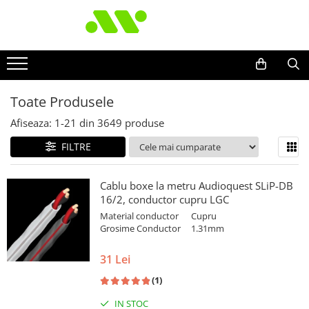
Toate Produsele
Afiseaza:
1-
21
din
3649
produse
FILTRE
Cablu boxe la metru Audioquest SLiP-DB
16/2, conductor cupru LGC
Material conductor
Cupru
Grosime Conductor
1.31mm
31 Lei
(1)
IN STOC