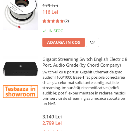
179 Lei
116 Lei
(2)
IN STOC
ADAUGA IN COS
Gigabit Streaming Switch English Electric 8
Port, Audio Grade (by Chord Company)
Switch-ul cu 8 porturi Gigabit Ethernet de grad
audiofil 100/1000 Base-T fac posibilă conectarea
chiar și a celor mai solicitante configurații de
streaming. Îmbunătățiri semnificative (adică
audibile) pot fi experimentate în redarea muzicii
prin servicii de streaming sau muzica stocată pe
un NAS.
3.149 Lei
2.799 Lei