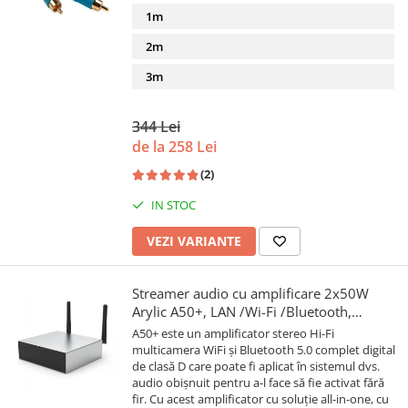
1m
2m
3m
344 Lei
de la 258 Lei
(2)
IN STOC
VEZI VARIANTE
Streamer audio cu amplificare 2x50W
Arylic A50+, LAN /Wi-Fi /Bluetooth,
24bit/192kHz, Multiroom
A50+ este un amplificator stereo Hi-Fi
multicamera WiFi și Bluetooth 5.0 complet digital
de clasă D care poate fi aplicat în sistemul dvs.
audio obișnuit pentru a-l face să fie activat fără
fir. Cu acest amplificator cu soluție all-in-one, cu