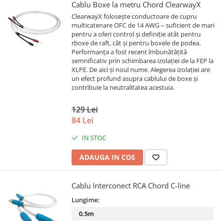
Cablu Boxe la metru Chord ClearwayX
ClearwayX folosește conductoare de cupru
multicatenare OFC de 14 AWG – suficient de mari
pentru a oferi control și definiție atât pentru
rboxe de raft, cât și pentru boxele de podea.
Performanța a fost recent îmbunătățită
semnificativ prin schimbarea izolației de la FEP la
XLPE. De aici și noul nume. Alegerea izolației are
un efect profund asupra cablului de boxe și
contribuie la neutralitatea acestuia.
129 Lei
84 Lei
IN STOC
ADAUGA IN COS
Cablu Interconect RCA Chord C-line
Lungime:
0.5m