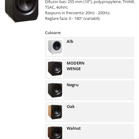
Difuzor bas: 255 mm (10”), polypropylene, THAW,
TSAC, 4ohm;
Raspuns in frecventa: 20Hz - 200Hz;
Reglare faza: 0 - 180° (variabil);
Culoare:
Alb
MODERN
WENGE
Negru
Oak
Walnut