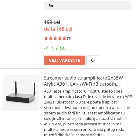
5m
199 Lei
de la 168 Lei
(1)
IN STOC
VEZI VARIANTE
Streamer audio cu amplificare 2x35W
Arylic A30+, LAN /Wi-Fi /Bluetooth,
24bit/192kHz, Multiroom
A30+ este amplificatorul nostru stereo Hi-Fi
multicamera de clasa D de nivel de intrare cu WiFi
2.4G și Bluetooth 5.0 care poate fi aplicat
sistemului dvs. audio obișnuit pentru a-l face un
sistem audio fără fir. Cu acest amplificator cu
soluție all-in-one și cu aplicația noastră mobilă
4STREAM, puteți reda aceeași muzică în mai
multe camere în sincronizare sau puteți reda
muzică diferită în camere diferite.