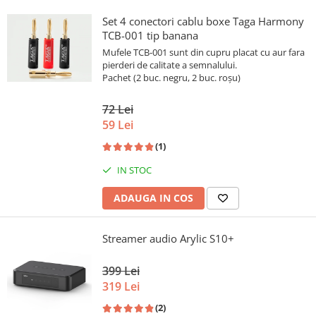
Set 4 conectori cablu boxe Taga Harmony
TCB-001 tip banana
Mufele TCB-001 sunt din cupru placat cu aur fara
pierderi de calitate a semnalului.
Pachet (2 buc. negru, 2 buc. roșu)
72 Lei
59 Lei
(1)
IN STOC
ADAUGA IN COS
Streamer audio Arylic S10+
399 Lei
319 Lei
(2)