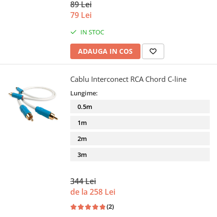
89 Lei
79 Lei
IN STOC
ADAUGA IN COS
Cablu Interconect RCA Chord C-line
Lungime:
0.5m
1m
2m
3m
344 Lei
de la 258 Lei
(2)