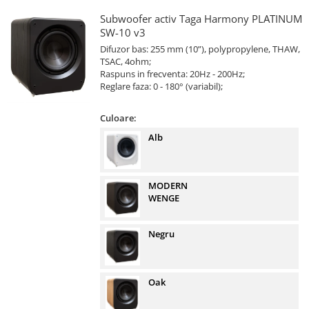
Subwoofer activ Taga Harmony PLATINUM
SW-10 v3
Difuzor bas: 255 mm (10”), polypropylene, THAW,
TSAC, 4ohm;
Raspuns in frecventa: 20Hz - 200Hz;
Reglare faza: 0 - 180° (variabil);
Culoare:
Alb
MODERN
WENGE
Negru
Oak