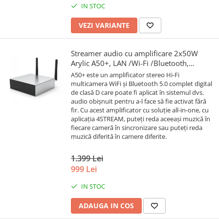
IN STOC
VEZI VARIANTE
Streamer audio cu amplificare 2x50W
Arylic A50+, LAN /Wi-Fi /Bluetooth,
24bit/192kHz, Multiroom
A50+ este un amplificator stereo Hi-Fi
multicamera WiFi și Bluetooth 5.0 complet digital
de clasă D care poate fi aplicat în sistemul dvs.
audio obișnuit pentru a-l face să fie activat fără
fir. Cu acest amplificator cu soluție all-in-one, cu
aplicația 4STREAM, puteți reda aceeași muzică în
fiecare cameră în sincronizare sau puteți reda
muzică diferită în camere diferite.
1.399 Lei
999 Lei
IN STOC
ADAUGA IN COS