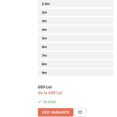
2.5m
2m
3m
4m
5m
6m
7m
8m
9m
689 Lei
de la 449 Lei
IN STOC
VEZI VARIANTE