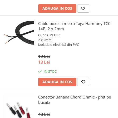
ADAUGA IN COS
Cablu boxe la metru Taga Harmony TCC-
14B, 2 x 2mm
Cupru 3N OFC
2 x 2mm
Izolația dielectrică din PVC
19 Lei
13 Lei
IN STOC
ADAUGA IN COS
Conector Banana Chord Ohmic - pret pe
bucata
48 Lei