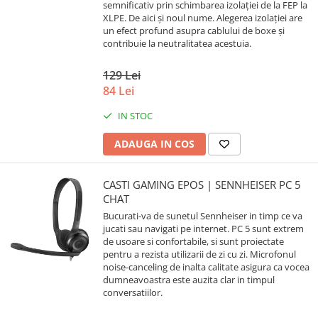
semnificativ prin schimbarea izolației de la FEP la
XLPE. De aici și noul nume. Alegerea izolației are
un efect profund asupra cablului de boxe și
contribuie la neutralitatea acestuia.
129 Lei
84 Lei
IN STOC
ADAUGA IN COS
CASTI GAMING EPOS | SENNHEISER PC 5
CHAT
Bucurati-va de sunetul Sennheiser in timp ce va
jucati sau navigati pe internet. PC 5 sunt extrem
de usoare si confortabile, si sunt proiectate
pentru a rezista utilizarii de zi cu zi. Microfonul
noise-canceling de inalta calitate asigura ca vocea
dumneavoastra este auzita clar in timpul
conversatiilor.