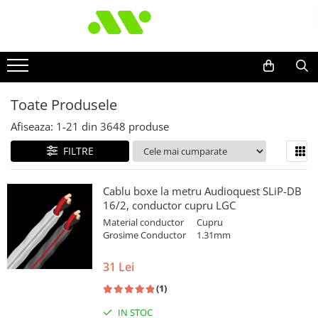
Toate Produsele
Afiseaza:
1-
21
din
3648
produse
FILTRE
Cablu boxe la metru Audioquest SLiP-DB
16/2, conductor cupru LGC
Material conductor
Cupru
Grosime Conductor
1.31mm
31 Lei
(1)
IN STOC