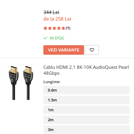
344 Lei
de la 258 Lei
(1)
IN STOC
VEZI VARIANTE
Cablu HDMI 2.1 8K-10K AudioQuest Pearl
48Gbps
Lungime:
0.6m
1.5m
1m
2m
3m