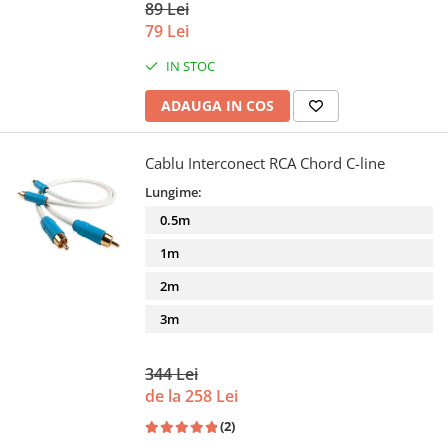
89 Lei
79 Lei
IN STOC
ADAUGA IN COS
Cablu Interconect RCA Chord C-line
Lungime:
0.5m
1m
2m
3m
344 Lei
de la 258 Lei
(2)