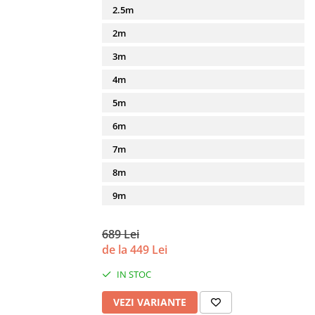
2.5m
2m
3m
4m
5m
6m
7m
8m
9m
689 Lei
de la 449 Lei
IN STOC
VEZI VARIANTE