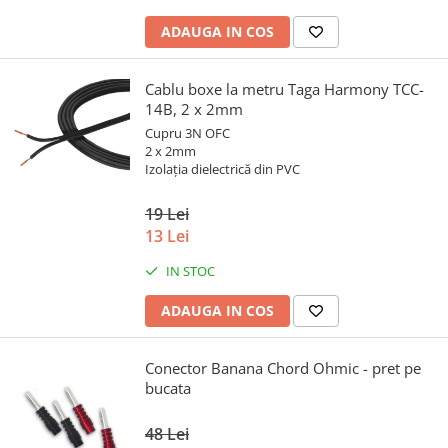
ADAUGA IN COS
Cablu boxe la metru Taga Harmony TCC-
14B, 2 x 2mm
Cupru 3N OFC
2 x 2mm
Izolația dielectrică din PVC
19 Lei
13 Lei
IN STOC
ADAUGA IN COS
Conector Banana Chord Ohmic - pret pe
bucata
48 Lei