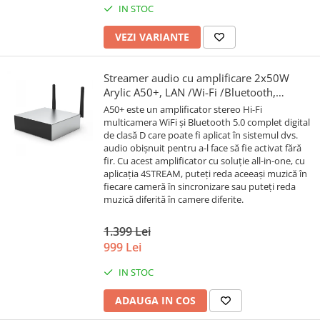
IN STOC
VEZI VARIANTE
Streamer audio cu amplificare 2x50W
Arylic A50+, LAN /Wi-Fi /Bluetooth,
24bit/192kHz, Multiroom
A50+ este un amplificator stereo Hi-Fi
multicamera WiFi și Bluetooth 5.0 complet digital
de clasă D care poate fi aplicat în sistemul dvs.
audio obișnuit pentru a-l face să fie activat fără
fir. Cu acest amplificator cu soluție all-in-one, cu
aplicația 4STREAM, puteți reda aceeași muzică în
fiecare cameră în sincronizare sau puteți reda
muzică diferită în camere diferite.
1.399 Lei
999 Lei
IN STOC
ADAUGA IN COS