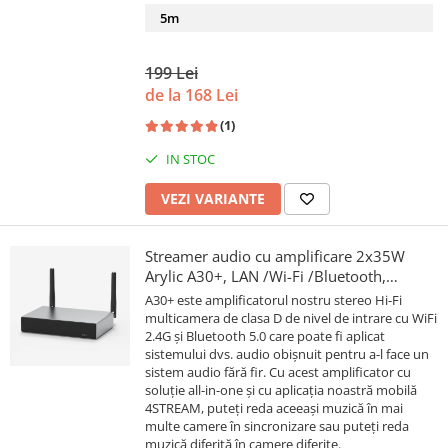
5m
199 Lei
de la 168 Lei
(1)
IN STOC
VEZI VARIANTE
Streamer audio cu amplificare 2x35W
Arylic A30+, LAN /Wi-Fi /Bluetooth,
24bit/192kHz, Multiroom
A30+ este amplificatorul nostru stereo Hi-Fi
multicamera de clasa D de nivel de intrare cu WiFi
2.4G și Bluetooth 5.0 care poate fi aplicat
sistemului dvs. audio obișnuit pentru a-l face un
sistem audio fără fir. Cu acest amplificator cu
soluție all-in-one și cu aplicația noastră mobilă
4STREAM, puteți reda aceeași muzică în mai
multe camere în sincronizare sau puteți reda
muzică diferită în camere diferite.