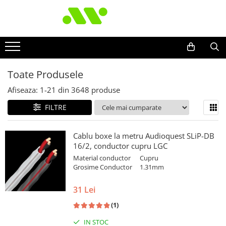
Toate Produsele
Afiseaza:
1-
21
din
3648
produse
FILTRE
Cablu boxe la metru Audioquest SLiP-DB
16/2, conductor cupru LGC
Material conductor
Cupru
Grosime Conductor
1.31mm
31 Lei
(1)
IN STOC