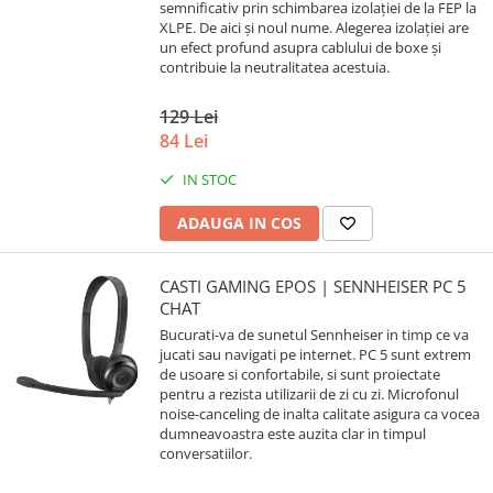
semnificativ prin schimbarea izolației de la FEP la
XLPE. De aici și noul nume. Alegerea izolației are
un efect profund asupra cablului de boxe și
contribuie la neutralitatea acestuia.
129 Lei
84 Lei
IN STOC
ADAUGA IN COS
CASTI GAMING EPOS | SENNHEISER PC 5
CHAT
Bucurati-va de sunetul Sennheiser in timp ce va
jucati sau navigati pe internet. PC 5 sunt extrem
de usoare si confortabile, si sunt proiectate
pentru a rezista utilizarii de zi cu zi. Microfonul
noise-canceling de inalta calitate asigura ca vocea
dumneavoastra este auzita clar in timpul
conversatiilor.