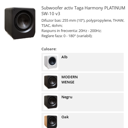
Subwoofer activ Taga Harmony PLATINUM
SW-10 v3
Difuzor bas: 255 mm (10”), polypropylene, THAW,
TSAC, 4ohm;
Raspuns in frecventa: 20Hz - 200Hz;
Reglare faza: 0 - 180° (variabil);
Culoare:
Alb
MODERN
WENGE
Negru
Oak