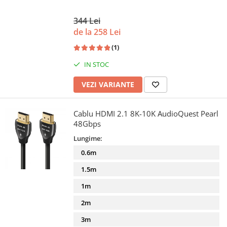
344 Lei
de la 258 Lei
(1)
IN STOC
VEZI VARIANTE
Cablu HDMI 2.1 8K-10K AudioQuest Pearl
48Gbps
Lungime:
0.6m
1.5m
1m
2m
3m