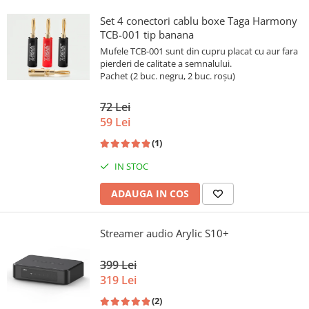
Set 4 conectori cablu boxe Taga Harmony
TCB-001 tip banana
Mufele TCB-001 sunt din cupru placat cu aur fara
pierderi de calitate a semnalului.
Pachet (2 buc. negru, 2 buc. roșu)
72 Lei
59 Lei
(1)
IN STOC
ADAUGA IN COS
Streamer audio Arylic S10+
399 Lei
319 Lei
(2)