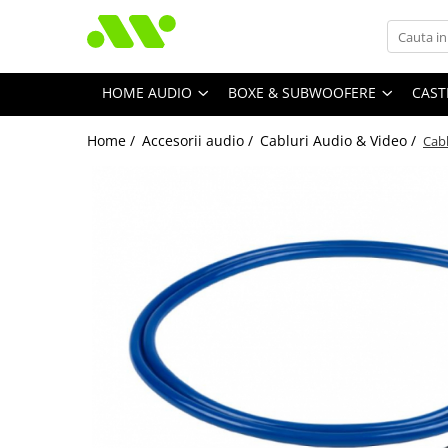
HOME AUDIO
BOXE & SUBWOOFERE
CAST
Home /
Accesorii audio /
Cabluri Audio & Video /
Cab