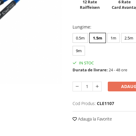
12 Rate
6 Rate
Raiffeisen
Card Avanta
Lungime
:
0.5m
1.5m
1m
2.5m
9m
IN STOC
Durata de livrare:
24 - 48 ore
ADAUG
Cod Produs:
CLE1107
Adauga la Favorite