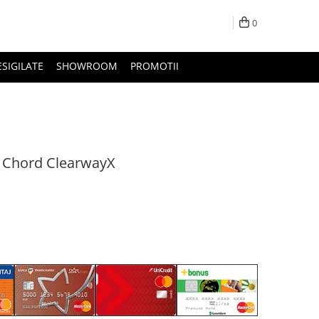
0
ESIGILATE
SHOWROOM
PROMOTII
A Chord ClearwayX