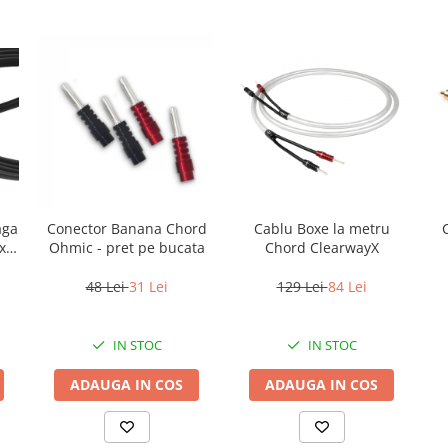
aga
Conector Banana Chord
Cablu Boxe la metru
x
Ohmic - pret pe bucata
Chord ClearwayX
48 Lei
31 Lei
129 Lei
84 Lei
IN STOC
IN STOC
ADAUGA IN COS
ADAUGA IN COS