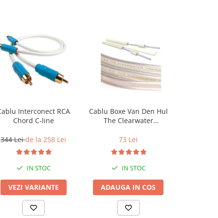
Cablu Interconect RCA
Cablu Boxe Van Den Hul
Cablu Co
Chord C-line
The Clearwater
Chord
(HalogenFree)
344 Lei
de la 258 Lei
73 Lei
344 Lei
IN STOC
IN STOC
VEZI VARIANTE
ADAUGA IN COS
VEZI 