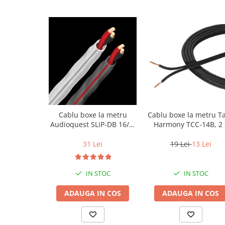
Cablu boxe la metru
Cablu boxe la metru T
Audioquest SLiP-DB 16/2,
Harmony TCC-14B, 2 
conductor cupru LGC
2mm
31 Lei
19 Lei
13 Lei
IN STOC
IN STOC
ADAUGA IN COS
ADAUGA IN COS