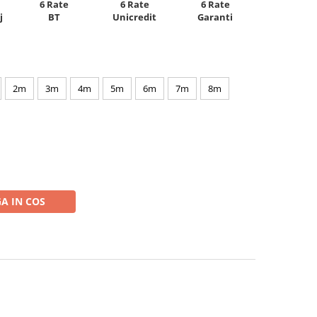
6 Rate
6 Rate
6 Rate
Unicredit
j
BT
Garanti
2m
3m
4m
5m
6m
7m
8m
A IN COS