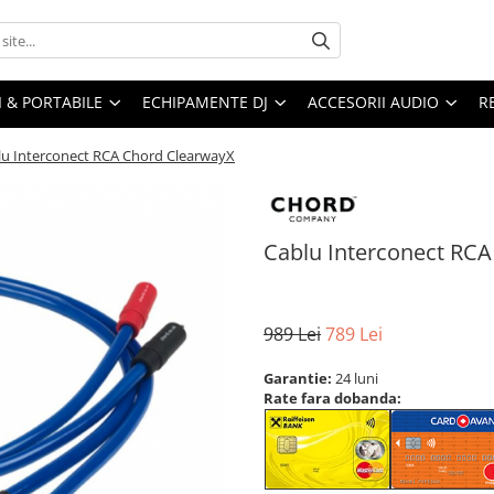
I & PORTABILE
ECHIPAMENTE DJ
ACCESORII AUDIO
R
lu Interconect RCA Chord ClearwayX
Cablu Interconect RC
989 Lei
789 Lei
Garantie:
24 luni
Rate fara dobanda: