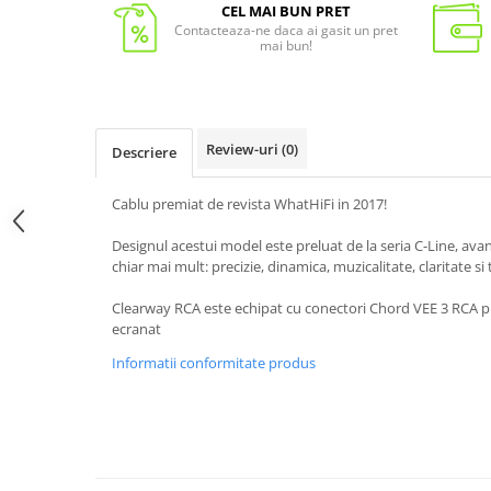
CEL MAI BUN PRET
Contacteaza-ne daca ai gasit un pret
mai bun!
Review-uri
(0)
Descriere
Cablu premiat de revista WhatHiFi in 2017!
Designul acestui model este preluat de la seria C-Line, avand
chiar mai mult: precizie, dinamica, muzicalitate, claritate s
Clearway RCA este echipat cu conectori Chord VEE 3 RCA pla
ecranat
Informatii conformitate produs