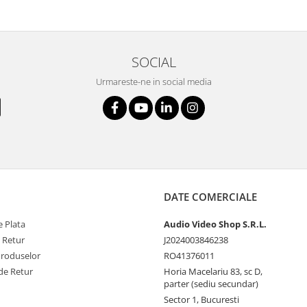
SOCIAL
Urmareste-ne in social media
DATE COMERCIALE
 Plata
Audio Video Shop S.R.L.
e Retur
J2024003846238
Produselor
RO41376011
de Retur
Horia Macelariu 83, sc D,
parter (sediu secundar)
Sector 1, Bucuresti