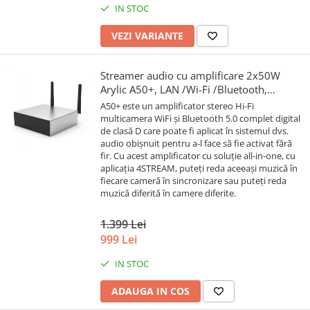
IN STOC
VEZI VARIANTE
Streamer audio cu amplificare 2x50W
Arylic A50+, LAN /Wi-Fi /Bluetooth,
24bit/192kHz, Multiroom
A50+ este un amplificator stereo Hi-Fi
multicamera WiFi și Bluetooth 5.0 complet digital
de clasă D care poate fi aplicat în sistemul dvs.
audio obișnuit pentru a-l face să fie activat fără
fir. Cu acest amplificator cu soluție all-in-one, cu
aplicația 4STREAM, puteți reda aceeași muzică în
fiecare cameră în sincronizare sau puteți reda
muzică diferită în camere diferite.
1.399 Lei
999 Lei
IN STOC
ADAUGA IN COS