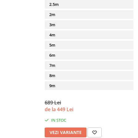
2.5m
2m
3m
4m
5m
6m
7m
8m
9m
689 Lei
de la 449 Lei
IN STOC
VEZI VARIANTE