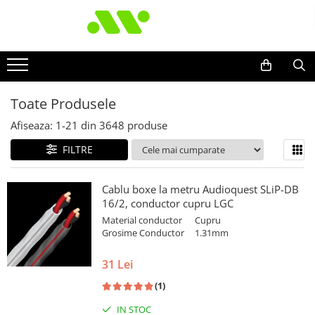
Toate Produsele
Afiseaza:
1-
21
din
3648
produse
FILTRE
Cablu boxe la metru Audioquest SLiP-DB
16/2, conductor cupru LGC
Material conductor
Cupru
Grosime Conductor
1.31mm
31 Lei
(1)
IN STOC