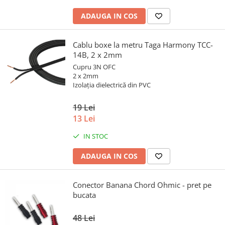
ADAUGA IN COS
Cablu boxe la metru Taga Harmony TCC-
14B, 2 x 2mm
Cupru 3N OFC
2 x 2mm
Izolația dielectrică din PVC
19 Lei
13 Lei
IN STOC
ADAUGA IN COS
Conector Banana Chord Ohmic - pret pe
bucata
48 Lei