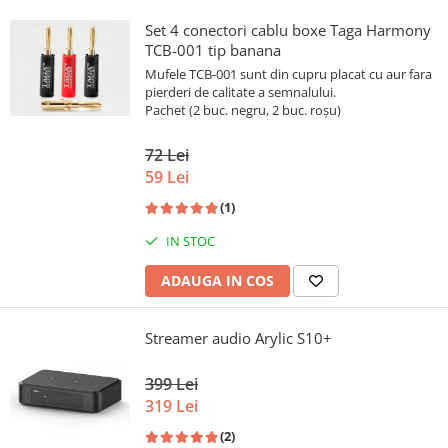
Set 4 conectori cablu boxe Taga Harmony
TCB-001 tip banana
Mufele TCB-001 sunt din cupru placat cu aur fara
pierderi de calitate a semnalului.
Pachet (2 buc. negru, 2 buc. roșu)
72 Lei
59 Lei
(1)
IN STOC
ADAUGA IN COS
Streamer audio Arylic S10+
399 Lei
319 Lei
(2)