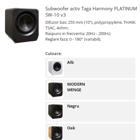
Subwoofer activ Taga Harmony PLATINUM
SW-10 v3
Difuzor bas: 255 mm (10”), polypropylene, THAW,
TSAC, 4ohm;
Raspuns in frecventa: 20Hz - 200Hz;
Reglare faza: 0 - 180° (variabil);
Culoare:
Alb
MODERN
WENGE
Negru
Oak