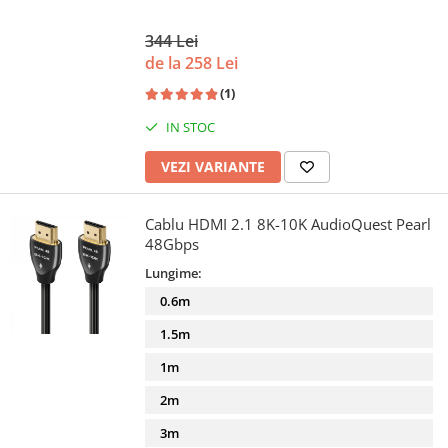
344 Lei
de la 258 Lei
(1)
IN STOC
VEZI VARIANTE
Cablu HDMI 2.1 8K-10K AudioQuest Pearl
48Gbps
Lungime:
0.6m
1.5m
1m
2m
3m