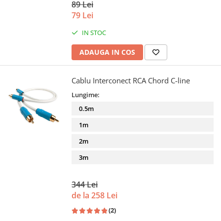
89 Lei
79 Lei
IN STOC
ADAUGA IN COS
Cablu Interconect RCA Chord C-line
Lungime:
0.5m
1m
2m
3m
344 Lei
de la 258 Lei
(2)