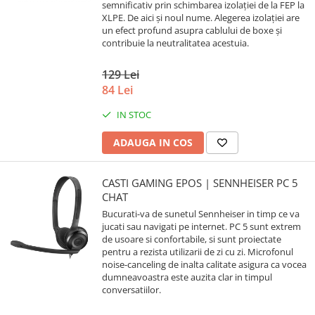
semnificativ prin schimbarea izolației de la FEP la
XLPE. De aici și noul nume. Alegerea izolației are
un efect profund asupra cablului de boxe și
contribuie la neutralitatea acestuia.
129 Lei
84 Lei
IN STOC
ADAUGA IN COS
CASTI GAMING EPOS | SENNHEISER PC 5
CHAT
Bucurati-va de sunetul Sennheiser in timp ce va
jucati sau navigati pe internet. PC 5 sunt extrem
de usoare si confortabile, si sunt proiectate
pentru a rezista utilizarii de zi cu zi. Microfonul
noise-canceling de inalta calitate asigura ca vocea
dumneavoastra este auzita clar in timpul
conversatiilor.