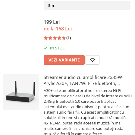
5m
199 Lei
de la 168 Lei
(1)
IN STOC
VEZI VARIANTE
Streamer audio cu amplificare 2x35W
Arylic A30+, LAN /Wi-Fi /Bluetooth,
24bit/192kHz, Multiroom
A30+ este amplificatorul nostru stereo Hi-Fi
multicamera de clasa D de nivel de intrare cu WiFi
2.4G și Bluetooth 5.0 care poate fi aplicat
sistemului dvs. audio obișnuit pentru a-l face un
sistem audio fără fir. Cu acest amplificator cu
soluție all-in-one și cu aplicația noastră mobilă
4STREAM, puteți reda aceeași muzică în mai
multe camere în sincronizare sau puteți reda
muzică diferită în camere diferite.