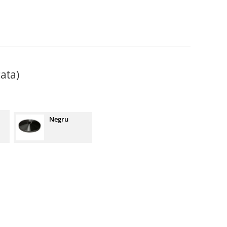
ata)
Negru