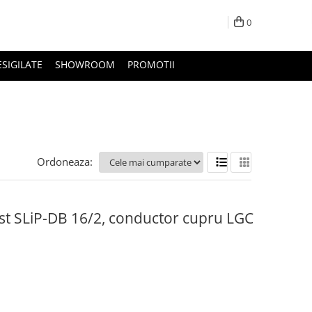
0
ESIGILATE
SHOWROOM
PROMOTII
Ordoneaza:
st SLiP-DB 16/2, conductor cupru LGC