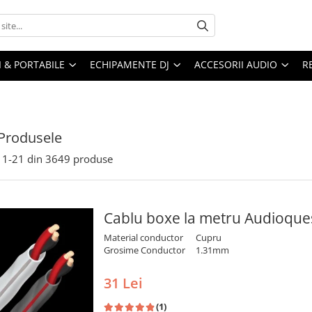
I & PORTABILE
ECHIPAMENTE DJ
ACCESORII AUDIO
R
Produsele
1-
21
din
3649
produse
Cablu boxe la metru Audioque
Material conductor
Cupru
Grosime Conductor
1.31mm
31 Lei
(1)