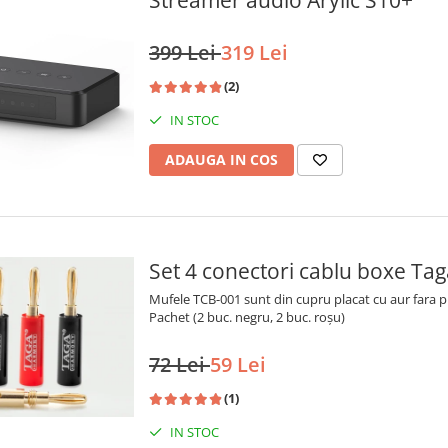
Streamer audio Arylic S10+
399 Lei
319 Lei
(2)
IN STOC
ADAUGA IN COS
Set 4 conectori cablu boxe T
Mufele TCB-001 sunt din cupru placat cu aur fara pi
Pachet (2 buc. negru, 2 buc. roșu)
72 Lei
59 Lei
(1)
IN STOC