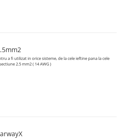
x2.5mm2
tru a fi utilizat in orice sisteme, de la cele ieftine pana la cele
 sectiune 2.5 mm2 ( 14 AWG )
earwayX