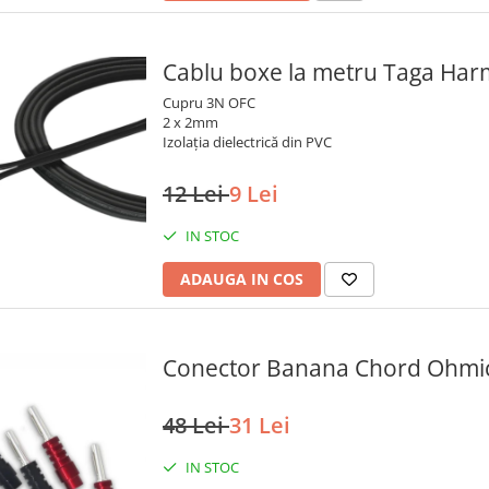
Cablu boxe la metru Taga Ha
Cupru 3N OFC
2 x 2mm
Izolația dielectrică din PVC
12 Lei
9 Lei
IN STOC
ADAUGA IN COS
Conector Banana Chord Ohmic 
48 Lei
31 Lei
IN STOC