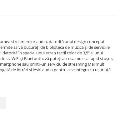
n lumea streamerelor audio, datorită unui design conceput
ermite să vă bucurați de biblioteca de muzică și de serviciile
datorită în special unui ecran tactil color de 3,5" și unui
nclusiv WiFi și Bluetooth, vă puteți accesa muzica rapid și ușor,
smartphone sau printr-un serviciu de streaming Mai mult
gată de intrări și ieșiri audio pentru a se integra cu ușurință
y