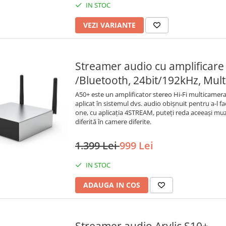
IN STOC
VEZI VARIANTE
Streamer audio cu amplificare 
/Bluetooth, 24bit/192kHz, Mul
A50+ este un amplificator stereo Hi-Fi multicamera 
aplicat în sistemul dvs. audio obișnuit pentru a-l face
one, cu aplicația 4STREAM, puteți reda aceeași muz
diferită în camere diferite.
1.399 Lei
999 Lei
IN STOC
ADAUGA IN COS