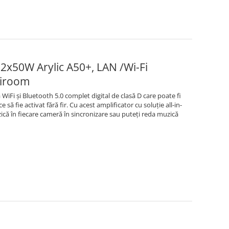
2x50W Arylic A50+, LAN /Wi-Fi
tiroom
WiFi și Bluetooth 5.0 complet digital de clasă D care poate fi
 să fie activat fără fir. Cu acest amplificator cu soluție all-in-
ică în fiecare cameră în sincronizare sau puteți reda muzică