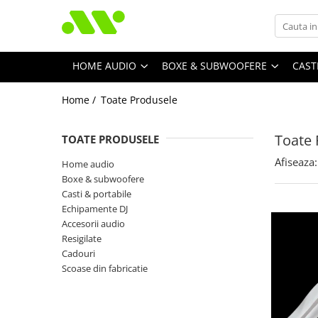
HOME AUDIO
BOXE & SUBWOOFERE
CAST
Home /
Toate Produsele
Toate 
TOATE PRODUSELE
Afiseaza:
Home audio
Boxe & subwoofere
Casti & portabile
Echipamente DJ
Accesorii audio
Resigilate
Cadouri
Scoase din fabricatie