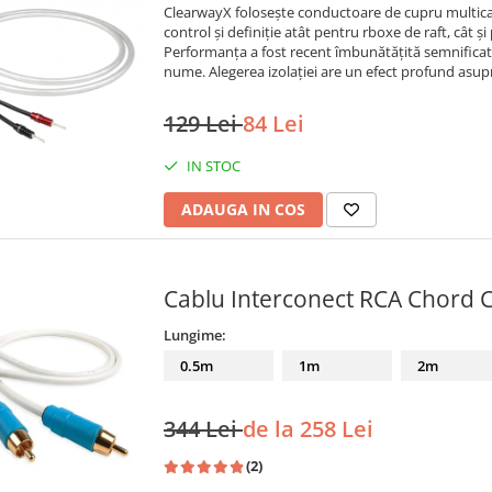
ClearwayX folosește conductoare de cupru multica
control și definiție atât pentru rboxe de raft, cât 
Performanța a fost recent îmbunătățită semnificativ 
nume. Alegerea izolației are un efect profund asupr
129 Lei
84 Lei
IN STOC
ADAUGA IN COS
Cablu Interconect RCA Chord C
Lungime:
0.5m
1m
2m
344 Lei
de la 258 Lei
(2)