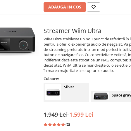
ADAUGA IN COS
Streamer Wiim Ultra
WiiM Ultra stabilește un nou punct de referință î
pentru a oferi o experiență audio de neegalat. Vă p
de streaming preferate într-un mod perfect intuitiv, 
buton de navigare fizic. Cu conectivitate extinsă, i
indiferent dacă este stocat pe un NAS, computer, 
decât atât, WiiM Ultra se mândrește cu o selecție bo
în marea majoritate a setup-urilor audio.
Culoare:
Silver
Space gra
1.949 Lei
1.599 Lei
(2)