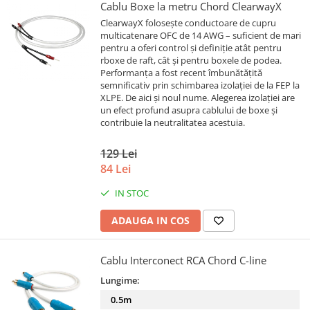
Cablu Boxe la metru Chord ClearwayX
ClearwayX folosește conductoare de cupru
multicatenare OFC de 14 AWG – suficient de mari
pentru a oferi control și definiție atât pentru
rboxe de raft, cât și pentru boxele de podea.
Performanța a fost recent îmbunătățită
semnificativ prin schimbarea izolației de la FEP la
XLPE. De aici și noul nume. Alegerea izolației are
un efect profund asupra cablului de boxe și
contribuie la neutralitatea acestuia.
129 Lei
84 Lei
IN STOC
ADAUGA IN COS
Cablu Interconect RCA Chord C-line
Lungime:
0.5m