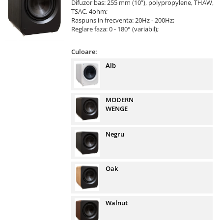
Difuzor bas: 255 mm (10”), polypropylene, THAW,
TSAC, 4ohm;
Raspuns in frecventa: 20Hz - 200Hz;
Reglare faza: 0 - 180° (variabil);
Culoare:
Alb
MODERN
WENGE
Negru
Oak
Walnut