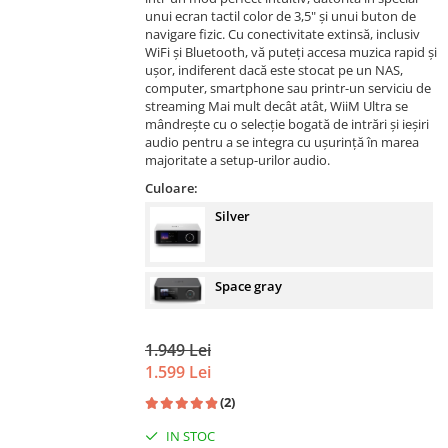
unui ecran tactil color de 3,5" și unui buton de
navigare fizic. Cu conectivitate extinsă, inclusiv
WiFi și Bluetooth, vă puteți accesa muzica rapid și
ușor, indiferent dacă este stocat pe un NAS,
computer, smartphone sau printr-un serviciu de
streaming Mai mult decât atât, WiiM Ultra se
mândrește cu o selecție bogată de intrări și ieșiri
audio pentru a se integra cu ușurință în marea
majoritate a setup-urilor audio.
Culoare:
Silver
Space gray
1.949 Lei
1.599 Lei
(2)
IN STOC