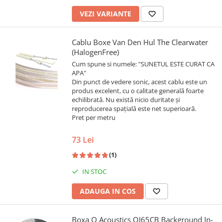
VEZI VARIANTE
Cablu Boxe Van Den Hul The Clearwater
(HalogenFree)
Cum spune si numele: "SUNETUL ESTE CURAT CA
APA"
Din punct de vedere sonic, acest cablu este un
produs excelent, cu o calitate generală foarte
echilibrată. Nu există nicio duritate și
reproducerea spațială este net superioară.
Pret per metru
73 Lei
(1)
IN STOC
ADAUGA IN COS
Boxa Q Acoustics QI65CB Background In-