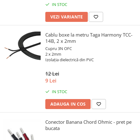
IN STOC
VEZI VARIANTE
Cablu boxe la metru Taga Harmony TCC-
14B, 2 x 2mm
Cupru 3N OFC
2 x 2mm
Izolația dielectrică din PVC
12 Lei
9 Lei
IN STOC
ADAUGA IN COS
Conector Banana Chord Ohmic - pret pe
bucata