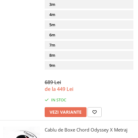
3m
4m
5m
6m
7m
8m
9m
689 Lei
de la 449 Lei
IN STOC
VEZI VARIANTE
Cablu de Boxe Chord Odyssey X Metraj