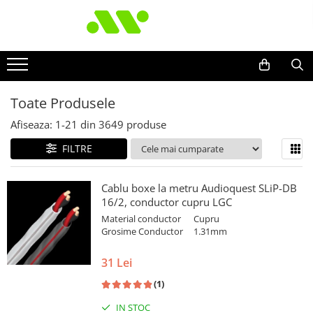
Toate Produsele
Afiseaza:
1-
21
din
3649
produse
FILTRE
Cablu boxe la metru Audioquest SLiP-DB
16/2, conductor cupru LGC
Material conductor
Cupru
Grosime Conductor
1.31mm
31 Lei
(1)
IN STOC