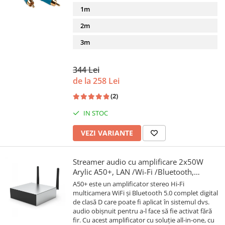
1m
2m
3m
344 Lei
de la 258 Lei
(2)
IN STOC
VEZI VARIANTE
Streamer audio cu amplificare 2x50W
Arylic A50+, LAN /Wi-Fi /Bluetooth,
24bit/192kHz, Multiroom
A50+ este un amplificator stereo Hi-Fi
multicamera WiFi și Bluetooth 5.0 complet digital
de clasă D care poate fi aplicat în sistemul dvs.
audio obișnuit pentru a-l face să fie activat fără
fir. Cu acest amplificator cu soluție all-in-one, cu