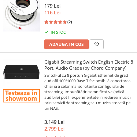
179 Lei
116 Lei
(2)
IN STOC
ADAUGA IN COS
Gigabit Streaming Switch English Electric 8
Port, Audio Grade (by Chord Company)
Switch-ul cu 8 porturi Gigabit Ethernet de grad
audiofil 100/1000 Base-T fac posibilă conectarea
chiar și a celor mai solicitante configurații de
streaming. Îmbunătățiri semnificative (adică
audibile) pot fi experimentate în redarea muzicii
prin servicii de streaming sau muzica stocată pe
un NAS.
3.149 Lei
2.799 Lei