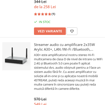
344 Lei
de la 258 Lei
(1)
IN STOC
VEZI VARIANTE
Streamer audio cu amplificare 2x35W
Arylic A30+, LAN /Wi-Fi /Bluetooth,
24bit/192kHz, Multiroom
A30+ este amplificatorul nostru stereo Hi-Fi
multicamera de clasa D de nivel de intrare cu WiFi
2.4G și Bluetooth 5.0 care poate fi aplicat
sistemului dvs. audio obișnuit pentru a-l face un
sistem audio fără fir. Cu acest amplificator cu
soluție all-in-one și cu aplicația noastră mobilă
4STREAM, puteți reda aceeași muzică în mai
multe camere în sincronizare sau puteți reda
muzică diferită în camere diferite.
970 Lei
549 Lei