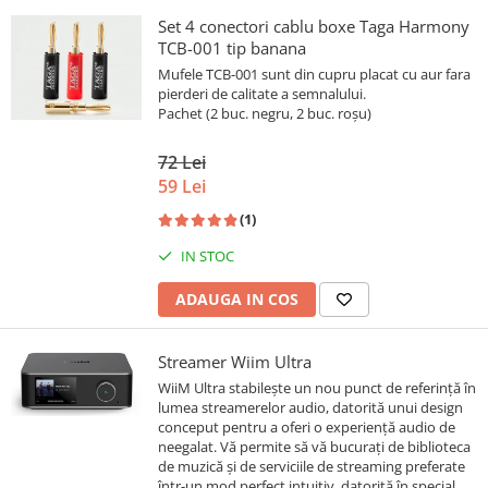
Set 4 conectori cablu boxe Taga Harmony
TCB-001 tip banana
Mufele TCB-001 sunt din cupru placat cu aur fara
pierderi de calitate a semnalului.
Pachet (2 buc. negru, 2 buc. roșu)
72 Lei
59 Lei
(1)
IN STOC
ADAUGA IN COS
Streamer Wiim Ultra
WiiM Ultra stabilește un nou punct de referință în
lumea streamerelor audio, datorită unui design
conceput pentru a oferi o experiență audio de
neegalat. Vă permite să vă bucurați de biblioteca
de muzică și de serviciile de streaming preferate
într-un mod perfect intuitiv, datorită în special