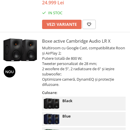
24.999 Lei
IN STOC
VEZI VARIANTE
Boxe active Cambridge Audio LR X
Multiroom cu Google Cast, compatibilitate Roon
și AirPlay 2;
Putere totală de 800 W;
Tweeter personalizat de 28 mm;
2 woofere de 5”, 2 radiatoare de 6” și ieșire
NOU
subwoofer;
Optimizare cameră, DynamEQ și protecție
difuzoare.
Culoare:
Black
Blue