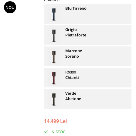
NOU
Blu Tirreno
Grigio
Pietraforte
Marrone
Sorano
Rosso
Chianti
Verde
Abetone
14.499 Lei
IN STOC