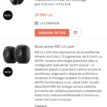
Jack: 6.35 mm / 4 Pini XLR.
29.990 Lei
NOU
LA COMANDA
ADAUGA IN COS
Boxe active KEF LS Luxe
Kef LS LUXE este reprezentat de ansamblul de
drivere Uni‑Q de a 12‑a generatie, de 6.5 inch, cu
MAT®. Aceasta tehnologie patentata ofera o
configuratie reala de tip "point‑source", cu
tweeterul plasat cu precizie in centrul acustic al
NOU
wooferului, asigurand o dispersie uniforma a
sunetului in intreaga incapere. In acelasi timp,
MAT® functioneaza ca un „black hole” acustic,
absorbind 99% din energia sonora nedorita
provenita din radiatia posterioara a tweeterului.
Acest lucru reduce interferentele si duce la un
sunet mai curat si mai pur.
Culoare: