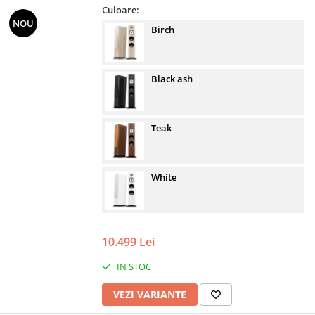
Culoare:
NOU
Birch
Black ash
Teak
White
10.499 Lei
IN STOC
VEZI VARIANTE