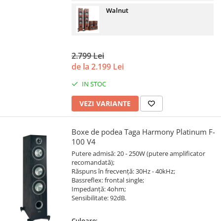
Walnut
2.799 Lei
de la 2.199 Lei
IN STOC
VEZI VARIANTE
Boxe de podea Taga Harmony Platinum F-
100 V4
Putere admisă: 20 - 250W (putere amplificator
recomandată);
Răspuns în frecvență: 30Hz - 40kHz;
Bassreflex: frontal single;
Impedanță: 4ohm;
Sensibilitate: 92dB.
Culoare: