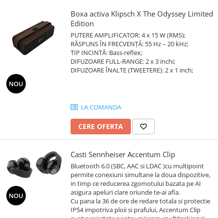
Boxa activa Klipsch X The Odyssey Limited
Edition
PUTERE AMPLIFICATOR: 4 x 15 W (RMS);
RĂSPUNS ÎN FRECVENȚĂ: 55 Hz – 20 kHz;
TIP INCINTĂ: Bass-reflex;
DIFUZOARE FULL-RANGE: 2 x 3 inchi;
DIFUZOARE ÎNALTE (TWEETERE): 2 x 1 inch;
NOU
LA COMANDA
CERE OFERTA
Casti Sennheiser Accentum Clip
Bluetooth 6.0 (SBC, AAC si LDAC )cu multipoint
permite conexiuni simultane la doua dispozitive,
in timp ce reducerea zgomotului bazata pe AI
asigura apeluri clare oriunde te-ai afla.
NOU
Cu pana la 36 de ore de redare totala si protectie
IP54 impotriva ploii si prafului, Accentum Clip