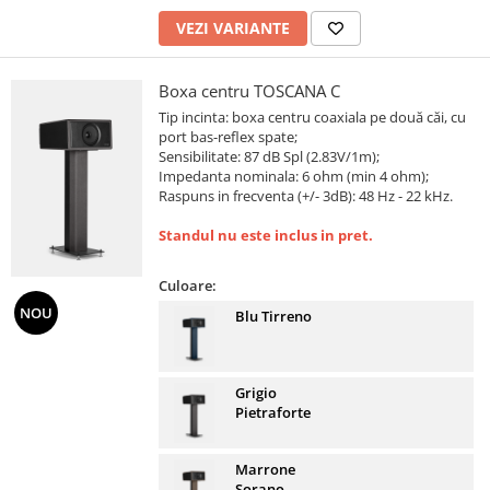
VEZI VARIANTE
Boxa centru TOSCANA C
Tip incinta: boxa centru coaxiala pe două căi, cu
port bas-reflex spate;
Sensibilitate: 87 dB Spl (2.83V/1m);
Impedanta nominala: 6 ohm (min 4 ohm);
Raspuns in frecventa (+/- 3dB): 48 Hz - 22 kHz.
Standul nu este inclus in pret.
Culoare:
NOU
Blu Tirreno
Grigio
Pietraforte
Marrone
Sorano