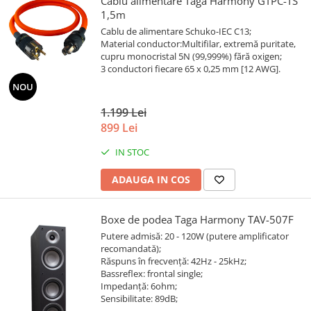
Cablu alimentare Taga Harmony GTPC-TS
1,5m
Cablu de alimentare Schuko-IEC C13;
Material conductor:Multifilar, extremă puritate,
cupru monocristal 5N (99,999%) fără oxigen;
3 conductori fiecare 65 x 0,25 mm [12 AWG].
NOU
1.199 Lei
899 Lei
IN STOC
ADAUGA IN COS
Boxe de podea Taga Harmony TAV-507F
Putere admisă: 20 - 120W (putere amplificator
recomandată);
Răspuns în frecvență: 42Hz - 25kHz;
Bassreflex: frontal single;
Impedanță: 6ohm;
Sensibilitate: 89dB;