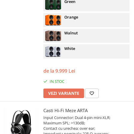
Green
Orange
Walnut
White
de la 9.999 Lei
IN STOC
VEZI VARIANTE
Casti Hi-Fi Meze ARTA
Input Connector: Dual 4-pin mini-XLR;
Maximum SPL: >130dB;
Contact cu urechea: over ear;
Impedanta nominala: 225 Ω average;