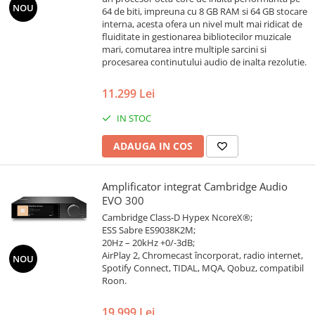
NOU
64 de biti, impreuna cu 8 GB RAM si 64 GB stocare
interna, acesta ofera un nivel mult mai ridicat de
fluiditate in gestionarea bibliotecilor muzicale
mari, comutarea intre multiple sarcini si
procesarea continutului audio de inalta rezolutie.
11.299 Lei
IN STOC
ADAUGA IN COS
Amplificator integrat Cambridge Audio
EVO 300
Cambridge Class-D Hypex NcoreX®;
ESS Sabre ES9038K2M;
20Hz – 20kHz +0/-3dB;
AirPlay 2, Chromecast încorporat, radio internet,
NOU
Spotify Connect, TIDAL, MQA, Qobuz, compatibil
Roon.
19.999 Lei