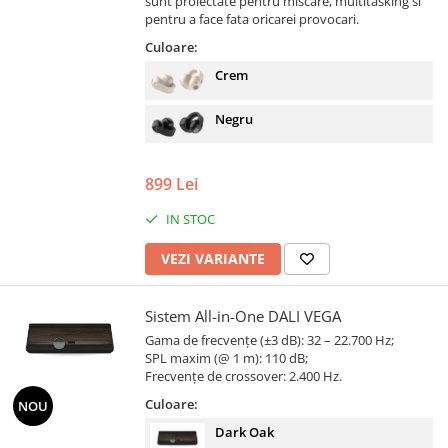
sunt proiectate pentru miscare, multitasking si
pentru a face fata oricarei provocari.
Culoare:
Crem
Negru
899 Lei
IN STOC
VEZI VARIANTE
Sistem All-in-One DALI VEGA
Gama de frecvențe (±3 dB): 32 – 22.700 Hz;
SPL maxim (@ 1 m): 110 dB;
Frecvențe de crossover: 2.400 Hz.
Culoare:
NOU
Dark Oak