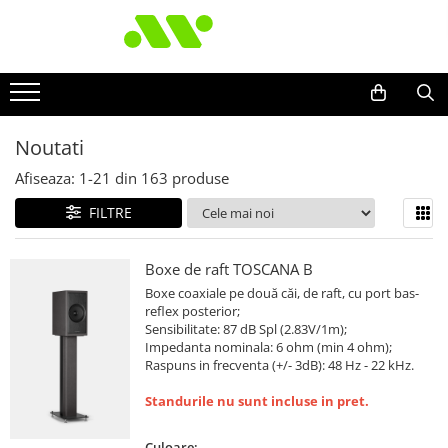
Noutati
Afiseaza:
1-
21
din
163
produse
FILTRE
Boxe de raft TOSCANA B
Boxe coaxiale pe două căi, de raft, cu port bas-
reflex posterior;
Sensibilitate: 87 dB Spl (2.83V/1m);
Impedanta nominala: 6 ohm (min 4 ohm);
Raspuns in frecventa (+/- 3dB): 48 Hz - 22 kHz.
Standurile nu sunt incluse in pret.
Culoare: