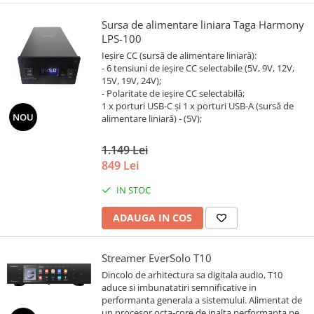
Sursa de alimentare liniara Taga Harmony
LPS-100
Ieșire CC (sursă de alimentare liniară):
- 6 tensiuni de ieșire CC selectabile (5V, 9V, 12V,
15V, 19V, 24V);
- Polaritate de ieșire CC selectabilă;
1 x porturi USB-C și 1 x porturi USB-A (sursă de
NOU
alimentare liniară) - (5V);
1.149 Lei
849 Lei
IN STOC
ADAUGA IN COS
Streamer EverSolo T10
Dincolo de arhitectura sa digitala audio, T10
aduce si imbunatatiri semnificative in
performanta generala a sistemului. Alimentat de
un procesor octa‑core de inalta performanta pe