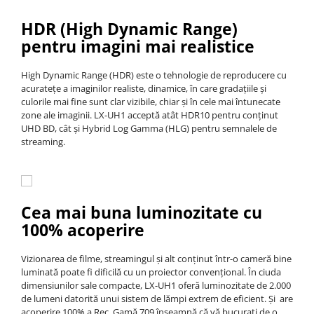
HDR (High Dynamic Range)
pentru imagini mai realistice
High Dynamic Range (HDR) este o tehnologie de reproducere cu
acuratețe a imaginilor realiste, dinamice, în care gradațiile și
culorile mai fine sunt clar vizibile, chiar și în cele mai întunecate
zone ale imaginii. LX-UH1 acceptă atât HDR10 pentru conținut
UHD BD, cât și Hybrid Log Gamma (HLG) pentru semnalele de
streaming.
Cea mai buna luminozitate cu
100% acoperire
Vizionarea de filme, streamingul și alt conținut într-o cameră bine
luminată poate fi dificilă cu un proiector convențional. În ciuda
dimensiunilor sale compacte, LX-UH1 oferă luminozitate de 2.000
de lumeni datorită unui sistem de lămpi extrem de eficient. Și are
acoperire 100% a Rec. Gamă 709 înseamnă că vă bucurați de o