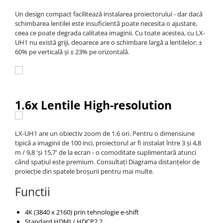
Un design compact facilitează instalarea proiectorului - dar dacă
schimbarea lentilei este insuficientă poate necesita o ajustare,
ceea ce poate degrada calitatea imaginii. Cu toate acestea, cu LX-
UH1 nu există griji, deoarece are o schimbare largă a lentilelor: ±
60% pe verticală și ± 23% pe orizontală.
1.6x Lentile High-resolution
LX-UH1 are un obiectiv zoom de 1.6 ori. Pentru o dimensiune
tipică a imaginii de 100 inci, proiectorul ar fi instalat între 3 și 4,8
m / 9,8 'și 15,7' de la ecran - o comoditate suplimentară atunci
când spațiul este premium. Consultați Diagrama distanțelor de
proiecție din spatele broșurii pentru mai multe.
Functii
4K (3840 x 2160) prin tehnologie e-shift
Standard HDMI / HDCP2.2