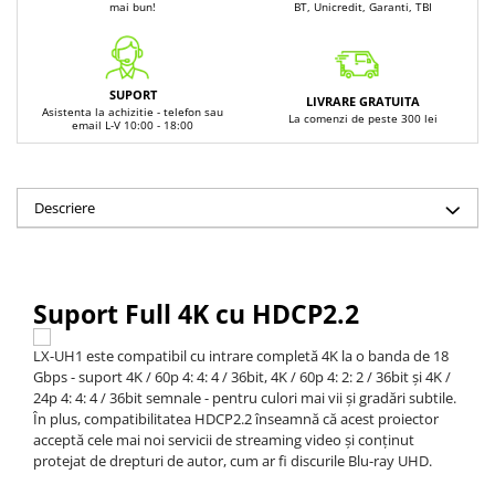
mai bun!
BT, Unicredit, Garanti, TBI
SUPORT
LIVRARE GRATUITA
Asistenta la achizitie - telefon sau
La comenzi de peste 300 lei
email L-V 10:00 - 18:00
Descriere
Suport Full 4K cu HDCP2.2
LX-UH1 este compatibil cu intrare completă 4K la o banda de 18
Gbps - suport 4K / 60p 4: 4: 4 / 36bit, 4K / 60p 4: 2: 2 / 36bit și 4K /
24p 4: 4: 4 / 36bit semnale - pentru culori mai vii și gradări subtile.
În plus, compatibilitatea HDCP2.2 înseamnă că acest proiector
acceptă cele mai noi servicii de streaming video și conținut
protejat de drepturi de autor, cum ar fi discurile Blu-ray UHD.