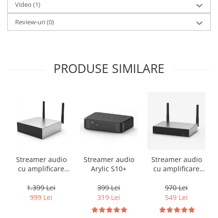
Video
(1)
Review-uri
(0)
PRODUSE SIMILARE
Streamer audio
Streamer audio
Streamer audio
cu amplificare
Arylic S10+
cu amplificare
2x50W Arylic
2x35W Arylic
A50+, LAN /Wi-Fi
A30+, LAN /Wi-Fi
1.399 Lei
399 Lei
970 Lei
/Bluetooth,
/Bluetooth,
999 Lei
319 Lei
549 Lei
24bit/192kHz,
24bit/192kHz,
Multiroom
Multiroom