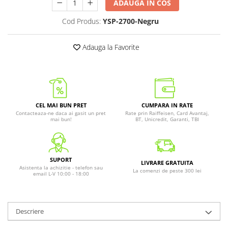
ADAUGA IN COS
Cod Produs:
YSP-2700-Negru
Adauga la Favorite
CEL MAI BUN PRET
CUMPARA IN RATE
Contacteaza-ne daca ai gasit un pret
Rate prin Raiffeisen, Card Avantaj,
mai bun!
BT, Unicredit, Garanti, TBI
SUPORT
LIVRARE GRATUITA
Asistenta la achizitie - telefon sau
La comenzi de peste 300 lei
email L-V 10:00 - 18:00
Descriere