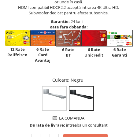
oriunde în casă.
HDMI compatibil HDCP2.2 acceptă intrarea 4K Ultra HD.
Subwoofer dedicat pentru efecte subsonice.
Garantie:
24 luni
Rate fara dobanda:
12 Rate
6 Rate
6 Rate
6 Rate
6 Rate
Raiffeisen
Card
Unicredit
BT
Garanti
Avantaj
Culoare
: Negru
LA COMANDA
Durata de livrare:
intreaba un consultant