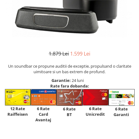
1.879 Lei
1.599 Lei
Un soundbar ce propune auditii de exceptie, propulsand o claritate
uimitoare si un bas extrem de profund.
Garantie:
24 luni
Rate fara dobanda:
12 Rate
6 Rate
6 Rate
6 Rate
6 Rate
Raiffeisen
Card
Unicredit
BT
Garanti
Avantaj