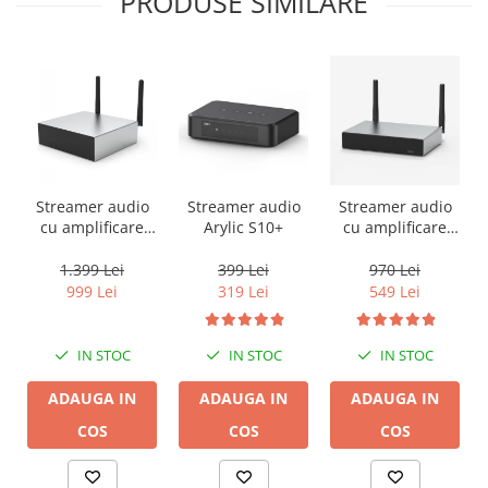
PRODUSE SIMILARE
Streamer audio
Streamer audio
Streamer audio
cu amplificare
Arylic S10+
cu amplificare
2x50W Arylic
2x35W Arylic
A50+, LAN /Wi-Fi
A30+, LAN /Wi-Fi
1.399 Lei
399 Lei
970 Lei
/Bluetooth,
/Bluetooth,
999 Lei
319 Lei
549 Lei
24bit/192kHz,
24bit/192kHz,
Multiroom
Multiroom
IN STOC
IN STOC
IN STOC
ADAUGA IN
ADAUGA IN
ADAUGA IN
COS
COS
COS