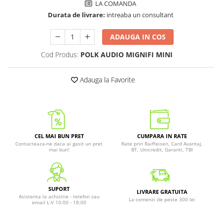
LA COMANDA
Durata de livrare:
intreaba un consultant
ADAUGA IN COS
Cod Produs:
POLK AUDIO MIGNIFI MINI
Adauga la Favorite
CEL MAI BUN PRET
CUMPARA IN RATE
Contacteaza-ne daca ai gasit un pret
Rate prin Raiffeisen, Card Avantaj,
mai bun!
BT, Unicredit, Garanti, TBI
SUPORT
LIVRARE GRATUITA
Asistenta la achizitie - telefon sau
La comenzi de peste 300 lei
email L-V 10:00 - 18:00