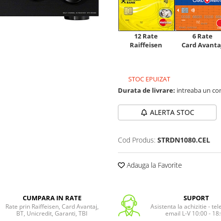
12 Rate
6 Rate
Raiffeisen
Card Avanta
STOC EPUIZAT
Durata de livrare:
intreaba un co
ALERTA STOC
Cod Produs:
STRDN1080.CEL
Adauga la Favorite
CUMPARA IN RATE
SUPORT
Rate prin Raiffeisen, Card Avantaj,
Asistenta la achizitie - te
BT, Unicredit, Garanti, TBI
email L-V 10:00 - 18