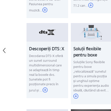
Pasiunea pentru
7.1.2 can...
muzică...
Descoperiți DTS: X
Soluții flexibile
pentru boxe
Decodarea DTS-X oferă
un sunet surround
Soluțiile Sony flexibile
multidimensional care
pentru boxe
se adaptează în timp
„relocalizează” sunetul
real la boxele dvs.
pentru a simula poziția
Sunetele pot fi
și unghiul optime
poziționate precis în
pentru experiența audio
jurul și ...
ideală, căutând să evit...