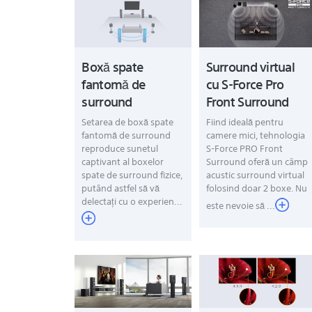
Boxă spate
Surround virtual
fantomă de
cu S-Force Pro
surround
Front Surround
Setarea de boxă spate
Fiind ideală pentru
fantomă de surround
camere mici, tehnologia
reproduce sunetul
S-Force PRO Front
captivant al boxelor
Surround oferă un câmp
spate de surround fizice,
acustic surround virtual
putând astfel să vă
folosind doar 2 boxe. Nu
delectați cu o experien...
este nevoie să ...