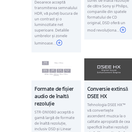
sunet de înaltă rezoluţie
Deoarece acceptă
de către Sony şi Philips,
transmiterea semnalului
companiile din spatele
HDR, vă puteți bucura de
formatului de CD
un contrast și o
original, DSD oferă un
luminozitate net
superioare. Detaliile
mod revoluţiona...
umbrelor și zonele
luminoase...
Formate de fişier
Conversie extinsă
audio de înaltă
DSEE HX
rezoluţie
Tehnologia DSEE HX™
vă convertește
STR-DN1080 acceptă o
ascendent muzica la o
gamă largă de formate
calitate apropiată de cea
de înaltă rezoluție,
specifică înaltei rezoluții
inclusiv DSD și Linear