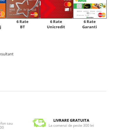
6 Rate
6 Rate
6 Rate
Unicredit
j
BT
Garanti
nsultant
LIVRARE GRATUITA
lefon sau
La comenzi de peste 300 lei
:00