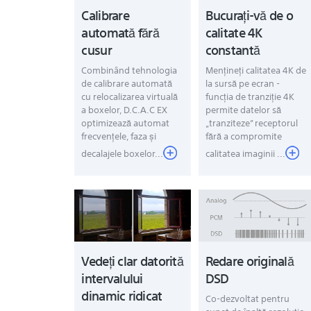
Calibrare
Bucurați-vă de o
automată fără
calitate 4K
cusur
constantă
Combinând tehnologia
Mențineți calitatea 4K de
de calibrare automată
la sursă pe ecran -
cu relocalizarea virtuală
funcția de tranziție 4K
a boxelor, D.C.A.C EX
permite datelor să
optimizează automat
„tranziteze” receptorul
frecvențele, faza și
fără a compromite
decalajele boxelor...
calitatea imaginii ...
Vedeți clar datorită
Redare originală
intervalului
DSD
dinamic ridicat
Co-dezvoltat pentru