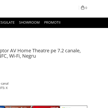
0
ESIGILATE
SHOWROOM
PROMOTII
tor AV Home Theatre pe 7.2 canale,
FC, Wi-Fi, Negru
e canal
DTS: X