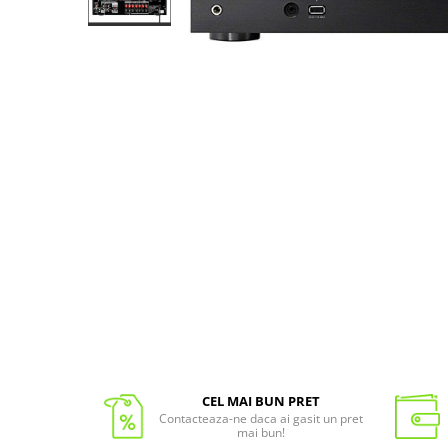
CEL MAI BUN PRET
Contacteaza-ne daca ai gasit un pret
mai bun!