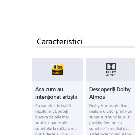
Caracteristici
Aşa cum au
Descoperiți Dolby
intenţionat artiştii
Atmos
Cu sunetul de înaltă
Dolby Atmos oferă un
rezoluție, vă puteți
realism uluitor printr-un
bucura de cele mai
sunet surround la 360°,
subtile nuanțe ale
poziționând precis
sunetului la calitate mai
sunetele în mediul dvs.,
bună decât a CD-ului.
astfel încât configurația