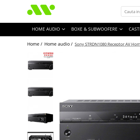
HOME AUDIO
BOXE & SUBWOOFERE
CAST
Home /
Home audio /
Sony STRDN1080 Receptor AV Home T