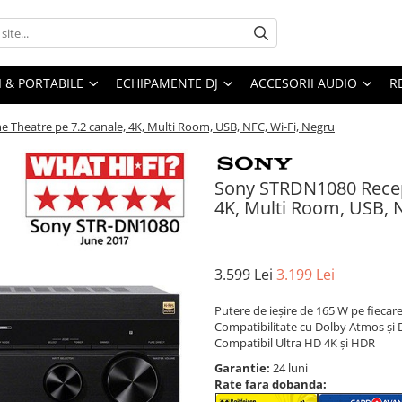
I & PORTABILE
ECHIPAMENTE DJ
ACCESORII AUDIO
R
heatre pe 7.2 canale, 4K, Multi Room, USB, NFC, Wi-Fi, Negru
Sony STRDN1080 Recep
4K, Multi Room, USB, N
3.599 Lei
3.199 Lei
Putere de ieşire de 165 W pe fiecar
Compatibilitate cu Dolby Atmos și 
Compatibil Ultra HD 4K şi HDR
Garantie:
24 luni
Rate fara dobanda: