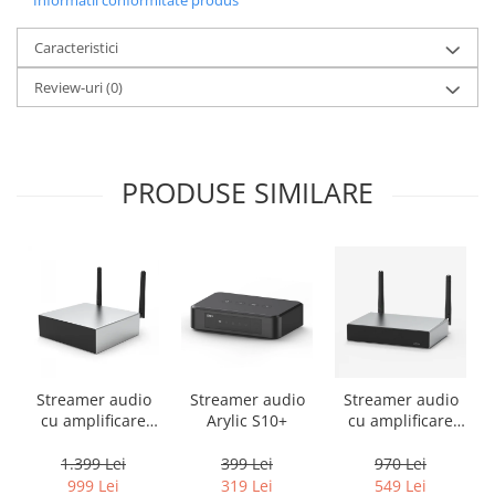
Caracteristici
Review-uri
(0)
PRODUSE SIMILARE
Streamer audio
Streamer audio
Streamer audio
cu amplificare
Arylic S10+
cu amplificare
2x50W Arylic
2x35W Arylic
A50+, LAN /Wi-Fi
A30+, LAN /Wi-Fi
1.399 Lei
399 Lei
970 Lei
/Bluetooth,
/Bluetooth,
999 Lei
319 Lei
549 Lei