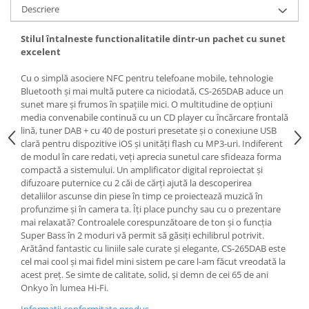
Descriere
Stilul întalneste functionalitatile dintr-un pachet cu sunet
excelent
Cu o simplă asociere NFC pentru telefoane mobile, tehnologie
Bluetooth și mai multă putere ca niciodată, CS-265DAB aduce un
sunet mare și frumos în spațiile mici. O multitudine de opțiuni
media convenabile continuă cu un CD player cu încărcare frontală
lină, tuner DAB + cu 40 de posturi presetate și o conexiune USB
clară pentru dispozitive iOS și unități flash cu MP3-uri. Indiferent
de modul în care redati, veți aprecia sunetul care sfideaza forma
compactă a sistemului. Un amplificator digital reproiectat și
difuzoare puternice cu 2 căi de cărți ajută la descoperirea
detaliilor ascunse din piese în timp ce proiectează muzică în
profunzime și în camera ta. Îți place punchy sau cu o prezentare
mai relaxată? Controalele corespunzătoare de ton și o funcția
Super Bass în 2 moduri vă permit să găsiți echilibrul potrivit.
Arătând fantastic cu liniile sale curate și elegante, CS-265DAB este
cel mai cool și mai fidel mini sistem pe care l-am făcut vreodată la
acest preț. Se simte de calitate, solid, și demn de cei 65 de ani
Onkyo în lumea Hi-Fi.
Informatii conformitate produs