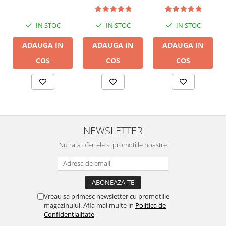
24bit/192kHz,
24bit/192kHz,
Multiroom
Multiroom
IN STOC
IN STOC
IN STOC
ADAUGA IN
ADAUGA IN
ADAUGA IN
COS
COS
COS
NEWSLETTER
Nu rata ofertele si promotiile noastre
Vreau sa primesc newsletter cu promotiile
magazinului. Afla mai multe in
Politica de
Confidentialitate