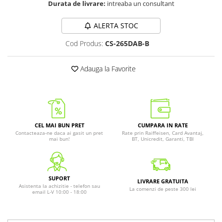
Durata de livrare:
intreaba un consultant
ALERTA STOC
Cod Produs:
CS-265DAB-B
Adauga la Favorite
CEL MAI BUN PRET
CUMPARA IN RATE
Contacteaza-ne daca ai gasit un pret
Rate prin Raiffeisen, Card Avantaj,
mai bun!
BT, Unicredit, Garanti, TBI
SUPORT
LIVRARE GRATUITA
Asistenta la achizitie - telefon sau
La comenzi de peste 300 lei
email L-V 10:00 - 18:00