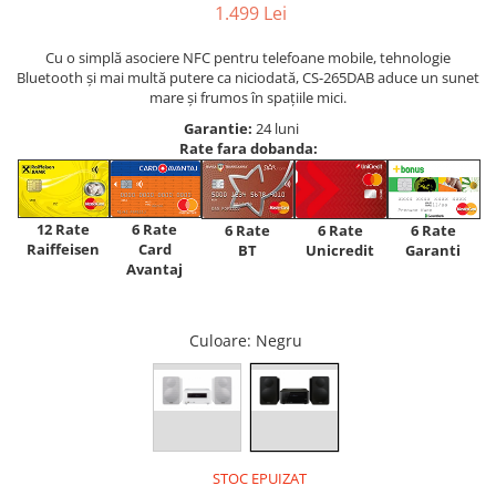
1.499 Lei
Cu o simplă asociere NFC pentru telefoane mobile, tehnologie
Bluetooth și mai multă putere ca niciodată, CS-265DAB aduce un sunet
mare și frumos în spațiile mici.
Garantie:
24 luni
Rate fara dobanda:
12 Rate
6 Rate
6 Rate
6 Rate
6 Rate
Raiffeisen
Card
Unicredit
BT
Garanti
Avantaj
Culoare
: Negru
STOC EPUIZAT