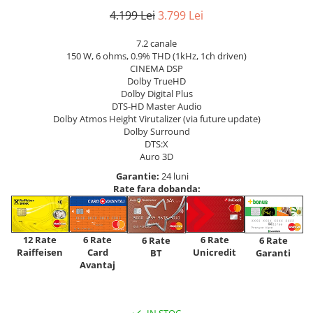
4.199 Lei
3.799 Lei
7.2 canale
150 W, 6 ohms, 0.9% THD (1kHz, 1ch driven)
CINEMA DSP
Dolby TrueHD
Dolby Digital Plus
DTS-HD Master Audio
Dolby Atmos Height Virutalizer (via future update)
Dolby Surround
DTS:X
Auro 3D
Garantie:
24 luni
Rate fara dobanda:
12 Rate
6 Rate
6 Rate
6 Rate
6 Rate
Raiffeisen
Card
Unicredit
BT
Garanti
Avantaj
IN STOC