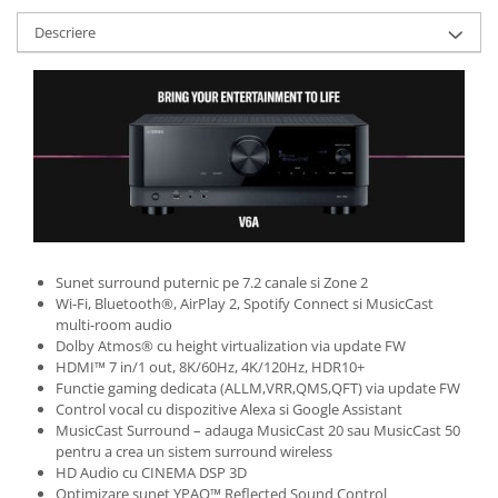
Descriere
Sunet surround puternic pe 7.2 canale si Zone 2
Wi-Fi, Bluetooth®, AirPlay 2, Spotify Connect si MusicCast
multi-room audio
Dolby Atmos® cu height virtualization via update FW
HDMI™ 7 in/1 out, 8K/60Hz, 4K/120Hz, HDR10+
Functie gaming dedicata (ALLM,VRR,QMS,QFT) via update FW
Control vocal cu dispozitive Alexa si Google Assistant
MusicCast Surround – adauga MusicCast 20 sau MusicCast 50
pentru a crea un sistem surround wireless
HD Audio cu CINEMA DSP 3D
Optimizare sunet YPAO™ Reflected Sound Control