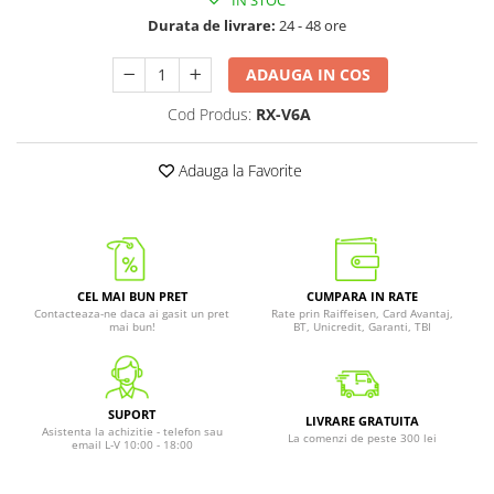
Durata de livrare:
24 - 48 ore
ADAUGA IN COS
Cod Produs:
RX-V6A
Adauga la Favorite
CEL MAI BUN PRET
CUMPARA IN RATE
Contacteaza-ne daca ai gasit un pret
Rate prin Raiffeisen, Card Avantaj,
mai bun!
BT, Unicredit, Garanti, TBI
SUPORT
LIVRARE GRATUITA
Asistenta la achizitie - telefon sau
La comenzi de peste 300 lei
email L-V 10:00 - 18:00