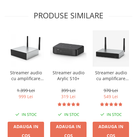
PRODUSE SIMILARE
Streamer audio
Streamer audio
Streamer audio
cu amplificare
Arylic S10+
cu amplificare
2x50W Arylic
2x35W Arylic
A50+, LAN /Wi-Fi
A30+, LAN /Wi-Fi
1.399 Lei
399 Lei
970 Lei
/Bluetooth,
/Bluetooth,
999 Lei
319 Lei
549 Lei
24bit/192kHz,
24bit/192kHz,
Multiroom
Multiroom
IN STOC
IN STOC
IN STOC
ADAUGA IN
ADAUGA IN
ADAUGA IN
COS
COS
COS