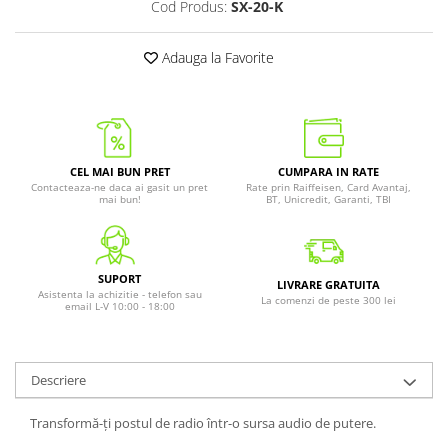
Cod Produs:
SX-20-K
Adauga la Favorite
CEL MAI BUN PRET
CUMPARA IN RATE
Contacteaza-ne daca ai gasit un pret
Rate prin Raiffeisen, Card Avantaj,
mai bun!
BT, Unicredit, Garanti, TBI
SUPORT
LIVRARE GRATUITA
Asistenta la achizitie - telefon sau
La comenzi de peste 300 lei
email L-V 10:00 - 18:00
Descriere
Transformă-ți postul de radio într-o sursa audio de putere.