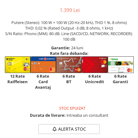
1.399 Lei
Putere (Stereo): 100 W + 100 W (20 Hz-20 kHz, THD 1 %, 8 ohms)
THD: 0.02 % (Rated Output -3 dB, 8 ohms, 1 kHz)
S/N Ratio: Phono (MM): 80 dB. Line (SACD/CD, NETWORK, RECORDER):
100 dB
Garantie:
24 luni
Rate fara dobanda:
12 Rate
6 Rate
6 Rate
6 Rate
6 Rate
Raiffeisen
Card
Unicredit
BT
Garanti
Avantaj
STOC EPUIZAT
Durata de livrare:
intreaba un consultant
ALERTA STOC