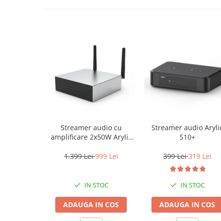
Streamer audio cu
Streamer audio Aryli
amplificare 2x50W Arylic
S10+
A50+, LAN /Wi-Fi
/Bluetooth, 24bit/192kHz,
1.399 Lei
999 Lei
399 Lei
319 Lei
Multiroom
IN STOC
IN STOC
ADAUGA IN COS
ADAUGA IN COS