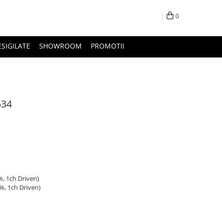
0
ESIGILATE
SHOWROOM
PROMOTII
534
%, 1ch Driven)
%, 1ch Driven)