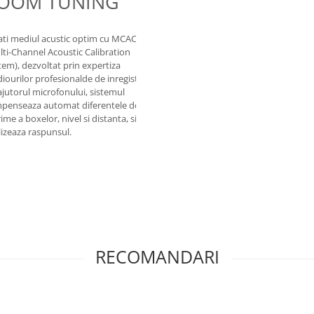
OOM TUNING
WIRELESS
ati mediul acustic optim cu MCACC
lti-Channel Acoustic Calibration
VSX-534 este echipat cu terminale
tem), dezvoltat prin expertiza
audio de iesire Zone B pentru a
iourilor profesionalde de inregistrari.
extinde sunetul in afara zonei
ajutorul microfonului, sistemul
principale prin conectarea dock-ul
penseaza automat diferentele de
pentru casti wireless. Puteti ascul
me a boxelor, nivel si distanta, si
sunetul redat in sufragerie prin cas
lizeaza raspunsul.
wireless.
RECOMANDARI