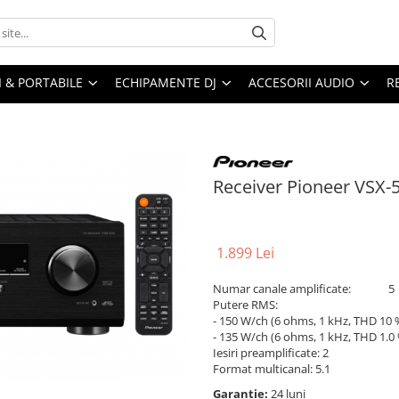
I & PORTABILE
ECHIPAMENTE DJ
ACCESORII AUDIO
R
Receiver Pioneer VSX-
1.899 Lei
Numar canale amplificate: 5
Putere RMS:
- 150 W/ch (6 ohms, 1 kHz, THD 10 
- 135 W/ch (6 ohms, 1 kHz, THD 1.0 
Iesiri preamplificate: 2
Format multicanal: 5.1
Garantie:
24 luni