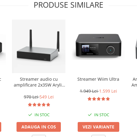
PRODUSE SIMILARE
c
Streamer audio cu
Streamer Wiim Ultra
Am
amplificare 2x35W Arylic
Am
A30+, LAN /Wi-Fi
1.949 Lei
1.599 Lei
/Bluetooth, 24bit/192kHz,
970 Lei
549 Lei
Multiroom
IN STOC
IN STOC
ADAUGA IN COS
VEZI VARIANTE