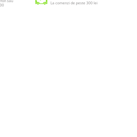
lefon sau
La comenzi de peste 300 lei
:00
DTS VIRTUAL:X
N