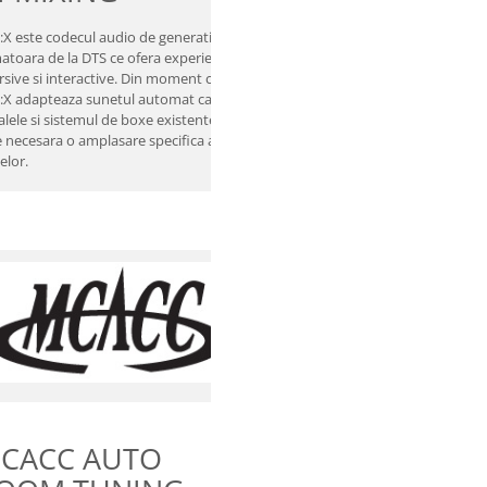
Cand redati orice format Dolby,
:X este codecul audio de generatie
activarea Dolby Atmos Height
atoara de la DTS ce ofera experiente
Virtualizer ofera o experienta de
rsive si interactive. Din moment ce
ascultare imersiva, creand un efec
:X adapteaza sunetul automat catre
virtual surround si de inaltime din
alele si sistemul de boxe existente, nu
amplasarile de boxe traditionale f
e necesara o amplasare specifica a
nevoia unor boxe suplimentare
elor.
surround sau de inaltime.
IESIRE ZONA B
CACC AUTO
PENTRU CASTI