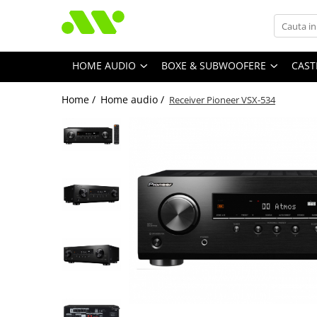
HOME AUDIO
BOXE & SUBWOOFERE
CAST
Home /
Home audio /
Receiver Pioneer VSX-534