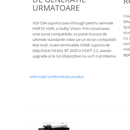
R
URMATOARE
Cre
(Mu
VSX-534 suporta pass-through pentru semnale
Sys
HDR10, HDR, si Dolby Vision. Prin conectarea
stud
unei surse compatibile, va puteti bucura de
Cu 
ultimele standarde video pe un ecran compatibil.
com
Mai mult, toate terminalele HDMI suporta 4K
mari
(60p/4:4:4:/24-bit), BT.2020 si HDCP 2.2, asadar
ega
upgrade-ul la noi dispozitive nu va fi o problema.
Informatii conformitate produs