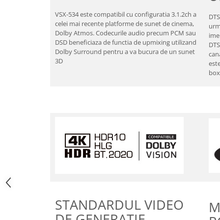
VSX-534 este compatibil cu configuratia 3.1.2ch a
DTS
celei mai recente platforme de sunet de cinema,
urm
Dolby Atmos. Codecurile audio precum PCM sau
ime
DSD beneficiaza de functia de upmixing utilizand
DTS
Dolby Surround pentru a va bucura de un sunet
can
3D
est
box
STANDARDUL VIDEO
M
DE GENERATIE