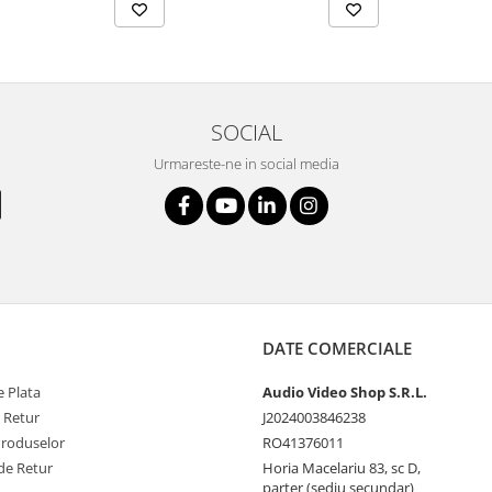
SOCIAL
Urmareste-ne in social media
DATE COMERCIALE
 Plata
Audio Video Shop S.R.L.
e Retur
J2024003846238
Produselor
RO41376011
de Retur
Horia Macelariu 83, sc D,
parter (sediu secundar)