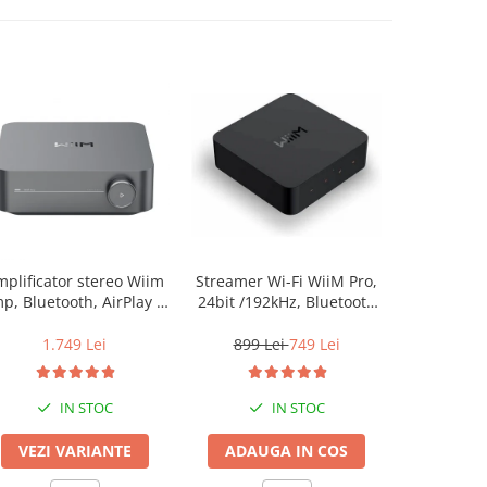
plificator stereo Wiim
Streamer Wi-Fi WiiM Pro,
Streamer Wi
p, Bluetooth, AirPlay 2,
24bit /192kHz, Bluetooth
24bit /192
Spotify, Tidal,
5.2, AUX, SPDIF, Spotify si
5.2, AUX, S
Chromecast, HDMI &
Tidal Connect, Airplay 2
Tidal Conn
1.749 Lei
899 Lei
749 Lei
599 L
Voice Control
IN STOC
IN STOC
VEZI VARIANTE
ADAUGA IN COS
ADAUG