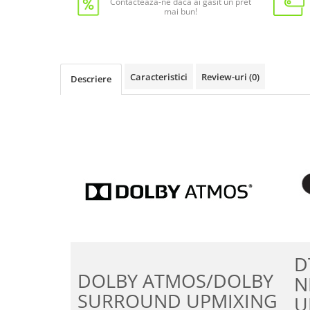
Contacteaza-ne daca ai gasit un pret
mai bun!
Caracteristici
Review-uri
(0)
Descriere
D
DOLBY ATMOS/DOLBY
N
SURROUND UPMIXING
U