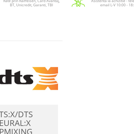
Rate prin Raiffeisen, Card Avantaj,
Asistenta la achizitie - te
BT, Unicredit, Garanti, TBI
email L-V 10:00 - 18
DOLBY ATMOS
TS:X/DTS
HEIGHT
EURAL:X
VIRTUALIZATIO
PMIXING