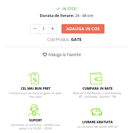
IN STOC
Durata de livrare:
24 - 48 ore
ADAUGA IN COS
Cod Produs:
GATE
Adauga la Favorite
CEL MAI BUN PRET
CUMPARA IN RATE
Contacteaza-ne daca ai gasit un pret
Rate prin Raiffeisen, Card Avantaj,
mai bun!
BT, Unicredit, Garanti, TBI
SUPORT
LIVRARE GRATUITA
Asistenta la achizitie - telefon sau
La comenzi de peste 300 lei
email L-V 10:00 - 18:00