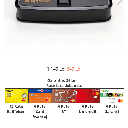
1.149 Lei
849 Lei
Garantie:
24 luni
Rate fara dobanda:
12 Rate
6 Rate
6 Rate
6 Rate
6 Rate
Raiffeisen
Card
Unicredit
BT
Garanti
Avantaj