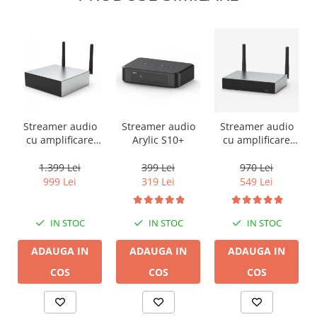
Streamer audio
Streamer audio
Streamer audio
cu amplificare
Arylic S10+
cu amplificare
2x50W Arylic
2x35W Arylic
A50+, LAN /Wi-Fi
A30+, LAN /Wi-Fi
1.399 Lei
399 Lei
970 Lei
/Bluetooth,
/Bluetooth,
999 Lei
319 Lei
549 Lei
24bit/192kHz,
24bit/192kHz,
Multiroom
Multiroom
IN STOC
IN STOC
IN STOC
ADAUGA IN
ADAUGA IN
ADAUGA IN
COS
COS
COS