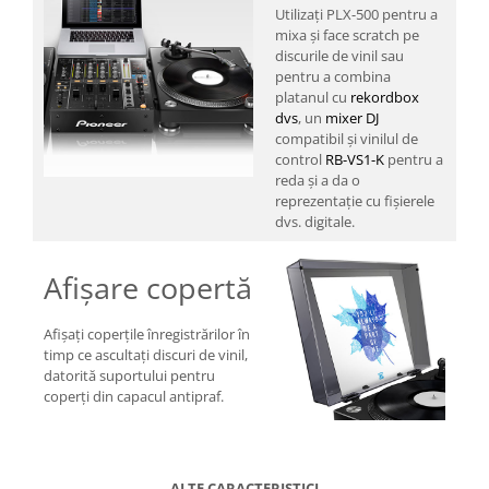
Utilizați PLX-500 pentru a
mixa și face scratch pe
discurile de vinil sau
pentru a combina
platanul cu
rekordbox
dvs
, un
mixer DJ
compatibil și vinilul de
control
RB-VS1-K
pentru a
reda și a da o
reprezentație cu fișierele
dvs. digitale.
Afișare copertă
Afișați coperțile înregistrărilor în
timp ce ascultați discuri de vinil,
datorită suportului pentru
coperți din capacul antipraf.
ALTE CARACTERISTICI