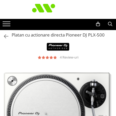
Platan cu actionare directa Pioneer DJ PLX-500
4 Review-uri