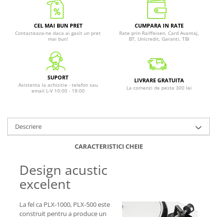
CEL MAI BUN PRET
CUMPARA IN RATE
Contacteaza-ne daca ai gasit un pret
Rate prin Raiffeisen, Card Avantaj,
mai bun!
BT, Unicredit, Garanti, TBI
SUPORT
LIVRARE GRATUITA
Asistenta la achizitie - telefon sau
La comenzi de peste 300 lei
email L-V 10:00 - 18:00
Descriere
CARACTERISTICI CHEIE
Design acustic
excelent
La fel ca PLX-1000, PLX-500 este
construit pentru a produce un