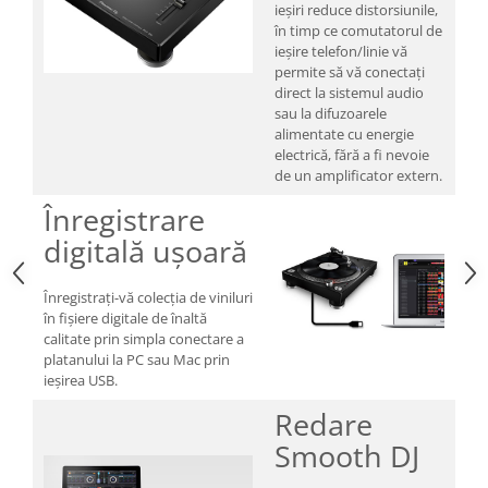
ieșiri reduce distorsiunile,
în timp ce comutatorul de
ieșire telefon/linie vă
permite să vă conectați
direct la sistemul audio
sau la difuzoarele
alimentate cu energie
electrică, fără a fi nevoie
de un amplificator extern.
Înregistrare
digitală ușoară
Înregistrați-vă colecția de viniluri
în fișiere digitale de înaltă
calitate prin simpla conectare a
platanului la PC sau Mac prin
ieșirea USB.
Redare
Smooth DJ