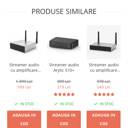
PRODUSE SIMILARE
Streamer audio
Streamer audio
Streamer audio
cu amplificare
Arylic S10+
cu amplificare
2x50W Arylic
2x35W Arylic
A50+, LAN /Wi-Fi
A30+, LAN /Wi-Fi
1.399 Lei
399 Lei
970 Lei
/Bluetooth,
/Bluetooth,
999 Lei
319 Lei
549 Lei
24bit/192kHz,
24bit/192kHz,
Multiroom
Multiroom
IN STOC
IN STOC
IN STOC
ADAUGA IN
ADAUGA IN
ADAUGA IN
COS
COS
COS