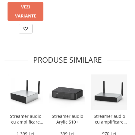
VEZI
VARIANTE
PRODUSE SIMILARE
Streamer audio
Streamer audio
Streamer audio
cu amplificare
Arylic S10+
cu amplificare
2x50W Arylic
2x35W Arylic
A50+, LAN /Wi-Fi
A30+, LAN /Wi-Fi
1.399 Lei
399 Lei
970 Lei