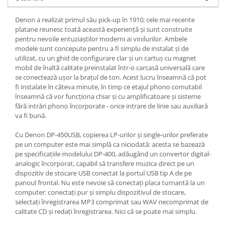
Denon a realizat primul său pick-up în 1910; cele mai recente
platane reunesc toată această experiență și sunt construite
pentru nevoile entuziaștilor moderni ai vinilurilor. Ambele
modele sunt concepute pentru a fi simplu de instalat și de
utilizat, cu un ghid de configurare clar și un cartuș cu magnet
mobil de înaltă calitate preinstalat într-o carcasă universală care
se conectează ușor la brațul de ton. Acest lucru înseamnă că pot
fi instalate în câteva minute, în timp ce etajul phono comutabil
înseamnă că vor funcționa chiar și cu amplificatoare și sisteme
fără intrări phono încorporate - orice intrare de linie sau auxiliară
va fi bună.
Cu Denon DP-450USB, copierea LP-urilor și single-urilor preferate
pe un computer este mai simplă ca niciodată: acesta se bazează
pe specificațiile modelului DP-400, adăugând un convertor digital-
analogic încorporat, capabil să transfere muzica direct pe un
dispozitiv de stocare USB conectat la portul USB tip A de pe
panoul frontal. Nu este nevoie să conectați placa turnantă la un
computer: conectați pur și simplu dispozitivul de stocare,
selectați înregistrarea MP3 comprimat sau WAV necomprimat de
calitate CD și redați înregistrarea. Nici că se poate mai simplu.