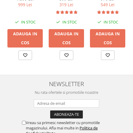
/Bluetooth,
/Bluetooth,
999 Lei
319 Lei
549 Lei
24bit/192kHz,
24bit/192kHz,
Multiroom
Multiroom
IN STOC
IN STOC
IN STOC
ADAUGA IN
ADAUGA IN
ADAUGA IN
COS
COS
COS
NEWSLETTER
Nu rata ofertele si promotiile noastre
Vreau sa primesc newsletter cu promotiile
magazinului. Afla mai multe in
Politica de