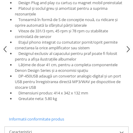
Design Plug and play cu cartuș cu magnet mobil preinstalat
Platoul și soclul greu și amortizat pentru a suprima
rezonanțele
Tonearmă în formă de S de concepție nouă, cu ridicare și
oprire automată la sfârșitul părții laterale
Viteze de 331/3 rpm, 45 rpm și 78 rpm cu stabilitate
controlată de senzor
Etajul phono integrat cu comutator pornit/oprit permite
conectarea la orice amplificator sau sistem
Designul exclusiv al capacului pentru praf poate fi folosit
pentru a afișa ilustrațiile albumelor
Lățime de doar 41 cm, pentru a completa componentele
Denon Design Series și a economisi spațiu
DP-450USB adaugă un convertor analogic-digital și un port
USB pentru înregistrarea directă MP3/WAV pe dispozitive de
stocare USB
Dimensiuni produs: 414 x 342 x 132 mm
Greutate neta: 5.80 kg
Informatii conformitate produs
Caracteristici