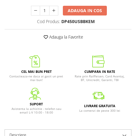
ADAUGA IN COS
Cod Produs:
DP450USBBKEM
Adauga la Favorite
CEL MAI BUN PRET
CUMPARA IN RATE
Contacteaza-ne daca ai gasit un pret
Rate prin Raiffeisen, Card Avantaj,
mai bun!
BT, Unicredit, Garanti, TBI
SUPORT
LIVRARE GRATUITA
Asistenta la achizitie - telefon sau
La comenzi de peste 300 lei
email L-V 10:00 - 18:00
Descriere