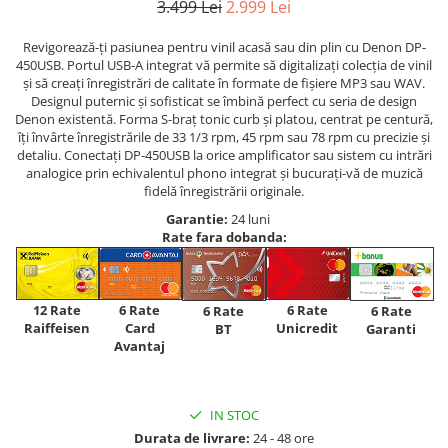
3.499 Lei
2.999 Lei
Revigorează-ți pasiunea pentru vinil acasă sau din plin cu Denon DP-
450USB. Portul USB-A integrat vă permite să digitalizați colecția de vinil
și să creați înregistrări de calitate în formate de fișiere MP3 sau WAV.
Designul puternic și sofisticat se îmbină perfect cu seria de design
Denon existentă. Forma S-braț tonic curb și platou, centrat pe centură,
îți învârte înregistrările de 33 1/3 rpm, 45 rpm sau 78 rpm cu precizie și
detaliu. Conectați DP-450USB la orice amplificator sau sistem cu intrări
analogice prin echivalentul phono integrat și bucurați-vă de muzică
fidelă înregistrării originale.
Garantie:
24 luni
Rate fara dobanda:
12 Rate
6 Rate
6 Rate
6 Rate
6 Rate
Raiffeisen
Card
Unicredit
BT
Garanti
Avantaj
IN STOC
Durata de livrare:
24 - 48 ore