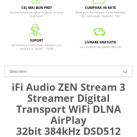
CEL MAI BUN PRET
CUMPARA IN RATE
Contacteaza-ne daca ai gasit un pret
Rate prin Raiffeisen, Card Avantaj,
mai bun!
BT, Unicredit, Garanti, TBI
SUPORT
LIVRARE GRATUITA
Asistenta la achizitie - telefon sau
La comenzi de peste 300 lei
email L-V 10:00 - 18:00
Descriere
iFi Audio ZEN Stream 3
Streamer Digital
Transport WiFi DLNA
AirPlay
32bit 384kHz DSD512