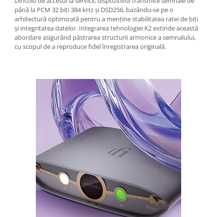
Dincolo de accesul la servicii, dispozitivul transmite semnale de
până la PCM 32 biți 384 kHz și DSD256, bazându-se pe o
arhitectură optimizată pentru a menține stabilitatea ratei de biți
și integritatea datelor. Integrarea tehnologiei K2 extinde această
abordare asigurând păstrarea structurii armonice a semnalului,
cu scopul de a reproduce fidel înregistrarea originală.