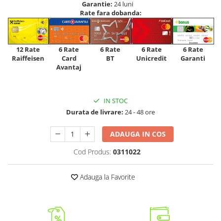
Garantie:
24 luni
Rate fara dobanda:
12 Rate
6 Rate
6 Rate
6 Rate
6 Rate
Raiffeisen
Card
Unicredit
BT
Garanti
Avantaj
IN STOC
Durata de livrare:
24 - 48 ore
ADAUGA IN COS
Cod Produs:
0311022
Adauga la Favorite