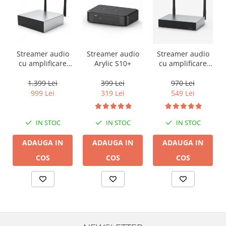
Streamer audio
Streamer audio
Streamer audio
cu amplificare
Arylic S10+
cu amplificare
2x50W Arylic
2x35W Arylic
A50+, LAN /Wi-Fi
A30+, LAN /Wi-Fi
1.399 Lei
399 Lei
970 Lei
/Bluetooth,
/Bluetooth,
999 Lei
319 Lei
549 Lei
24bit/192kHz,
24bit/192kHz,
Multiroom
Multiroom
IN STOC
IN STOC
IN STOC
ADAUGA IN
ADAUGA IN
ADAUGA IN
COS
COS
COS