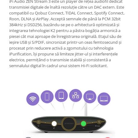
iFi Audio ZEN Stream 3 este un player de rețea audiofil dedicat
transmisiei digitale de înaltă rezoluție către un DAC extern. Este
compatibil cu Qobuz Connect, TIDAL Connect, Spotify Connect,
Roon, DLNA și AirPlay. Acceptă semnale de până la PCM 32bit
384kHz și DSD256, bazându-se pe o arhitectură optimizată și
integrarea tehnologiei K2 pentru a păstra bogăția armonică a
piesei cât mai aproape de înregistrarea originală. Etajul său de
ieșire USB și S/PDIF, sincronizat printr-un ceas femtosecund și
procesat prin reducere activă a zgomotului cu tehnologia
iPurification, își propune să limiteze jitter-ul și interferențele
electrice, permițând o transmisie stabilă și consistentă a
semnalului digital în cadrul unui sistem Hi-Fi solicitant.