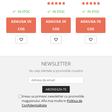
24bit/192kHz,
24bit/192kHz,
Multiroom
Multiroom
IN STOC
IN STOC
IN STOC
ADAUGA IN
ADAUGA IN
ADAUGA IN
COS
COS
COS
NEWSLETTER
Nu rata ofertele si promotiile noastre
Vreau sa primesc newsletter cu promotiile
magazinului. Afla mai multe in
Politica de
Confidentialitate