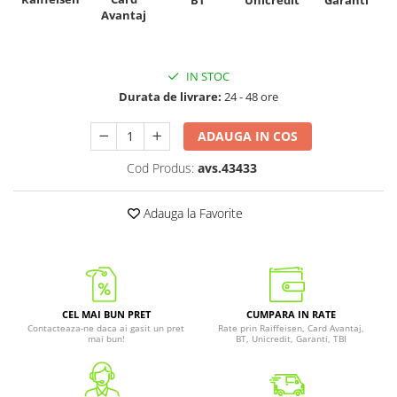
BT
Garanti
Avantaj
IN STOC
Durata de livrare:
24 - 48 ore
ADAUGA IN COS
Cod Produs:
avs.43433
Adauga la Favorite
CEL MAI BUN PRET
CUMPARA IN RATE
Contacteaza-ne daca ai gasit un pret
Rate prin Raiffeisen, Card Avantaj,
mai bun!
BT, Unicredit, Garanti, TBI