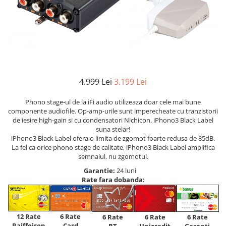
4.999 Lei
3.199 Lei
Phono stage-ul de la iFi audio utilizeaza doar cele mai bune
componente audiofile. Op-amp-urile sunt imperecheate cu tranzistorii
de iesire high-gain si cu condensatori Nichicon. iPhono3 Black Label
suna stelar!
iPhono3 Black Label ofera o limita de zgomot foarte redusa de 85dB.
La fel ca orice phono stage de calitate, iPhono3 Black Label amplifica
semnalul, nu zgomotul.
Garantie:
24 luni
Rate fara dobanda:
12 Rate
6 Rate
6 Rate
6 Rate
6 Rate
Raiffeisen
Card
Unicredit