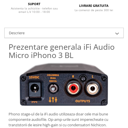
SUPORT
LIVRARE GRATUITA
Asistenta la achizitie - telefon sau
La comenzi de peste 300 lei
email L-V 10:00 - 18:00
Descriere
Prezentare generala iFi Audio
Micro iPhono 3 BL
Phono stage-ul de la iFi audio utilizeaza doar cele mai bune
componente audiofile. Op-amp-urile sunt imperecheate cu
tranzistorii de iesire high-gain si cu condensatori Nichicon.