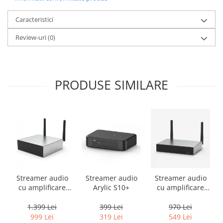
Caracteristici
Review-uri
(0)
PRODUSE SIMILARE
Streamer audio
Streamer audio
Streamer audio
cu amplificare
Arylic S10+
cu amplificare
2x50W Arylic
2x35W Arylic
A50+, LAN /Wi-Fi
A30+, LAN /Wi-Fi
1.399 Lei
399 Lei
970 Lei
/Bluetooth,
/Bluetooth,
999 Lei
319 Lei
549 Lei