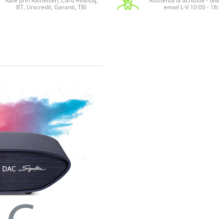
Rate prin Raiffeisen, Card Avantaj,
Asistenta la achizitie - te
BT, Unicredit, Garanti, TBI
email L-V 10:00 - 18