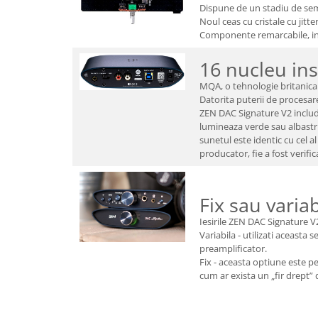
Dispune de un stadiu de semn
Noul ceas cu cristale cu jit
Componente remarcabile, inc
16 nucleu in
MQA, o tehnologie britanica 
Datorita puterii de proces
ZEN DAC Signature V2 include
lumineaza verde sau albastru
sunetul este identic cu cel a
producator, fie a fost verifi
Fix sau variab
Iesirile ZEN DAC Signature V2 
Variabila - utilizati aceast
preamplificator.
Fix - aceasta optiune este p
cum ar exista un „fir drept” d