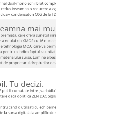
al dual-mono echilibrat complet simetric, diferential, cu cai de semnal dir
ter redus inseamna o reducere a zgomotului> 20dB mai buna. ZEN DAC Signature
lusiv condensatori C0G de la TDK, Panasonic OS-CON si condensatori ELNA 
seamna mai mult ...
premiata, care ofera sunetul inregistrarii master originale.
are a noului cip XMOS cu 16 nuclee, ZEN DAC Signature V2 este acum un dec
 tehnologia MQA, care va permite sa redati fisiere si fluxuri audio MQA, ofer
 pentru a indica faptul ca unitatea decodifica si reda un flux sau fisier MQ
l materialului sursa. Lumina albastra indica faptul ca reda un fisier MQA Studio
cat de proprietarul drepturilor de autor.
il. Tu decizi.
pot fi comutate intre „variabila” si „fixa”.
a setare daca doriti ca ZEN DAC Signature V2 sa controleze volumul difuzoarel
entru cand o utilizati cu echipamente din aval cu propriul control al volumulu
e la sursa digitala la amplificatorul analogic.