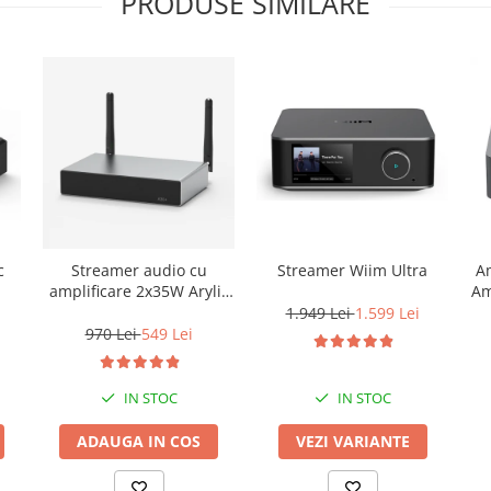
PRODUSE SIMILARE
c
Streamer audio cu
Streamer Wiim Ultra
Am
amplificare 2x35W Arylic
Am
A30+, LAN /Wi-Fi
1.949 Lei
1.599 Lei
/Bluetooth, 24bit/192kHz,
970 Lei
549 Lei
Multiroom
IN STOC
IN STOC
ADAUGA IN COS
VEZI VARIANTE