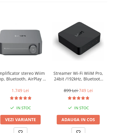
plificator stereo Wiim
Streamer Wi-Fi WiiM Pro,
Streamer Wi
p, Bluetooth, AirPlay 2,
24bit /192kHz, Bluetooth
24bit /192
Spotify, Tidal,
5.2, AUX, SPDIF, Spotify si
5.2, AUX, S
Chromecast, HDMI &
Tidal Connect, Airplay 2
Tidal Conn
1.749 Lei
899 Lei
749 Lei
599 L
Voice Control
IN STOC
IN STOC
VEZI VARIANTE
ADAUGA IN COS
ADAUG