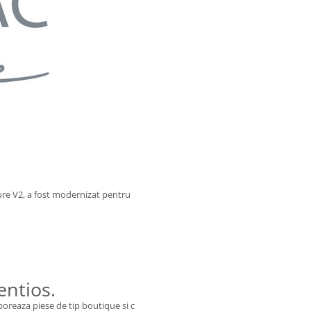
re V2, a fost modernizat pentru
lentios.
eaza piese de tip boutique si circuite inspirate din gama iFi Pro de 3.000 de 