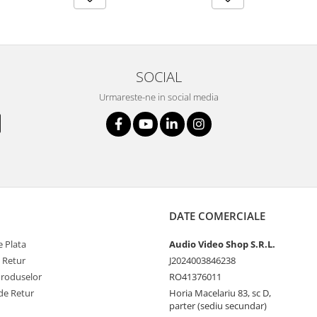
SOCIAL
Urmareste-ne in social media
DATE COMERCIALE
 Plata
Audio Video Shop S.R.L.
e Retur
J2024003846238
Produselor
RO41376011
de Retur
Horia Macelariu 83, sc D,
parter (sediu secundar)