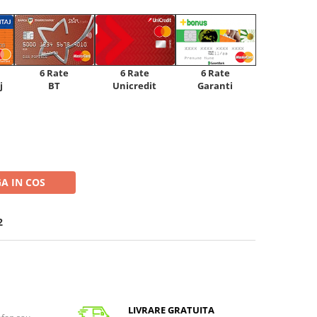
6 Rate
6 Rate
6 Rate
Unicredit
j
BT
Garanti
A IN COS
2
LIVRARE GRATUITA