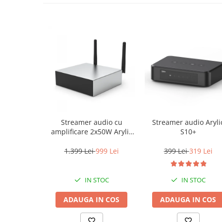
Streamer audio cu
Streamer audio Aryli
amplificare 2x50W Arylic
S10+
A50+, LAN /Wi-Fi
/Bluetooth, 24bit/192kHz,
1.399 Lei
999 Lei
399 Lei
319 Lei
Multiroom
IN STOC
IN STOC
ADAUGA IN COS
ADAUGA IN COS