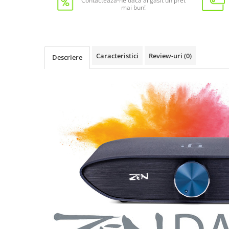
Contacteaza-ne daca ai gasit un pret
mai bun!
Caracteristici
Review-uri
(0)
Descriere