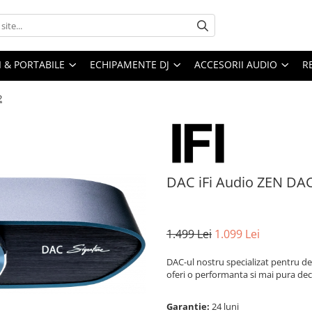
I & PORTABILE
ECHIPAMENTE DJ
ACCESORII AUDIO
R
2
DAC iFi Audio ZEN DAC
1.499 Lei
1.099 Lei
DAC-ul nostru specializat pentru d
oferi o performanta si mai pura deca
Garantie:
24 luni