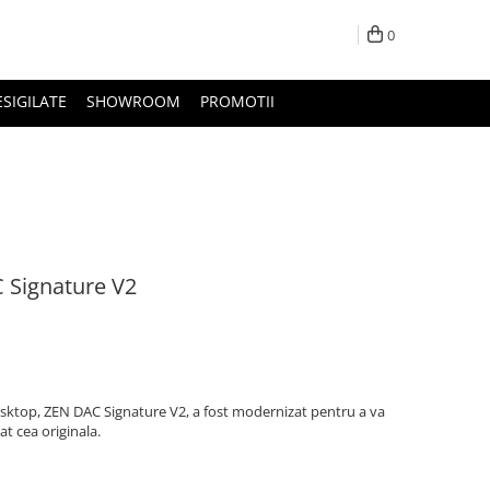
0
ESIGILATE
SHOWROOM
PROMOTII
 Signature V2
esktop, ZEN DAC Signature V2, a fost modernizat pentru a va
t cea originala.