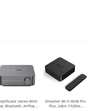
plificator stereo Wiim
Streamer Wi-Fi WiiM Pro
Streamer W
p, Bluetooth, AirPlay 2,
Plus, 24bit /192kHz,
24bit /192
Spotify, Tidal,
Bluetooth 5.2, AUX, SPDIF,
5.2, AUX, S