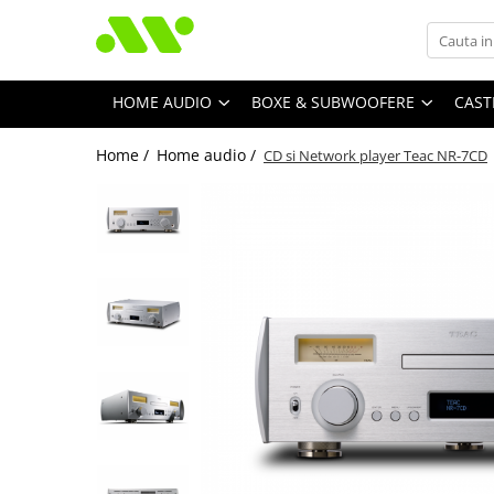
HOME AUDIO
BOXE & SUBWOOFERE
CAST
Home /
Home audio /
CD si Network player Teac NR-7CD