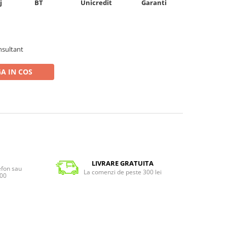
Unicredit
j
BT
Garanti
nsultant
A IN COS
LIVRARE GRATUITA
lefon sau
La comenzi de peste 300 lei
:00