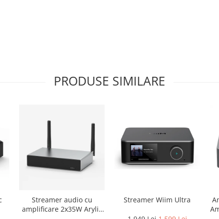
PRODUSE SIMILARE
c
Streamer audio cu
Streamer Wiim Ultra
Am
amplificare 2x35W Arylic
Am
A30+, LAN /Wi-Fi
1.949 Lei
1.599 Lei