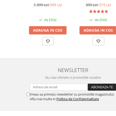
/Bluetooth, 24bit/192kHz,
1.399 Lei
999 Lei
399 Lei
319 Lei
Multiroom
IN STOC
IN STOC
ADAUGA IN COS
ADAUGA IN COS
NEWSLETTER
Nu rata ofertele si promotiile noastre
Vreau sa primesc newsletter cu promotiile magazinului.
Afla mai multe in
Politica de Confidentialitate