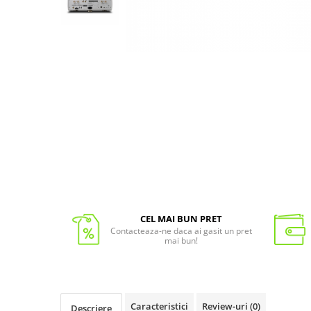
CEL MAI BUN PRET
Contacteaza-ne daca ai gasit un pret
mai bun!
Caracteristici
Review-uri
(0)
Descriere