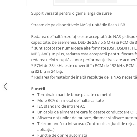
Suport versatil pentru o gamă largă de surse
Stream de pe dispozitivele NAS și unitățile flash USB
Redarea de înaltă rezoluție este acceptată de NAS și dispo
capacitate. De asemenea, DSD de 2,8 / 5,6 MHz și PCM de 38
* sunt acceptate numeroase alte formate (DSF, DSDIFF, FLA
MP3, AAC). În plus, redarea este acceptată pentru fiecare 
redarea neîntreruptă a unor performanțe live care acoperă
* PCM de 384 kHz este convertit în PCM de 192 kHz, PCM 
și 32 biți în 24 biți.
* Redarea formatelor de înaltă rezoluție de la NAS necesit
Functii
Terminale mari de boxe placate cu metal
Mufe RCA din metal de înaltă calitate
IEC standard de intrare AC
Un cablu de alimentare care folosește conductoare OF
Afișarea opțiunilor de mutare, dimmer și afișare autom
Telecomandă cu infraroșu (Controlul secțiunii de rețea 
aplicația.)
Funcție de oprire automată