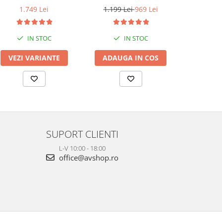
Chromecast, HDMI &
Spotify si Tidal Connect,
Tidal Conn
1.749 Lei
1.199 Lei
969 Lei
899 L
Voice Control
Airplay 2
IN STOC
IN STOC
VEZI VARIANTE
ADAUGA IN COS
ADAUG
SUPORT CLIENTI
L-V 10:00 - 18:00
office@avshop.ro