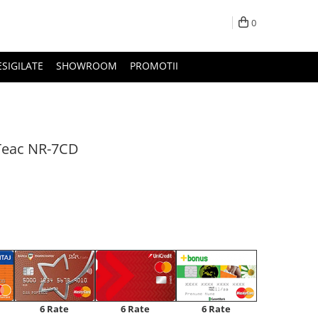
0
ESIGILATE
SHOWROOM
PROMOTII
 Teac NR-7CD
6 Rate
6 Rate
6 Rate