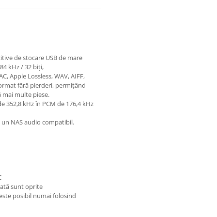
zitive de stocare USB de mare
4 kHz / 32 biți,
C, Apple Lossless, WAV, AIFF,
format fără pierderi, permițând
 mai multe piese.
de 352,8 kHz în PCM de 176,4 kHz
ă un NAS audio compatibil.
C
ată sunt oprite
este posibil numai folosind