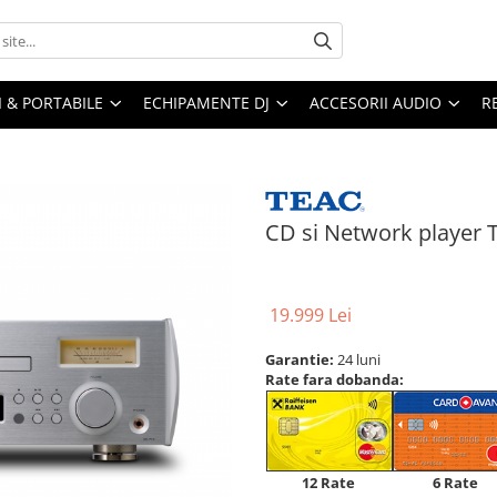
I & PORTABILE
ECHIPAMENTE DJ
ACCESORII AUDIO
R
CD si Network player
19.999 Lei
Garantie:
24 luni
Rate fara dobanda:
12 Rate
6 Rate