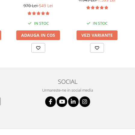
/Bluetooth, 24bit/192kHz,
970 Lei
549 Lei
Multiroom
IN STOC
IN STOC
ADAUGA IN COS
VEZI VARIANTE
SOCIAL
Urmareste-ne in social media