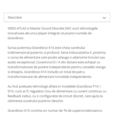
Descriere
VRDS-ATLAS si Master Sound Discrete DAC sunt tehnologiile
inovatoare ale unui player integrat ce poarta numele de
Grandioso.
Sursa puternica Grandioso K1S este cheia sunetului
tridimensional puternic si profund. Seria imbunatatita X, prezinta
o sursa de alimentare care poate adauga o adancime tonului sau
audio exceptional. Covertorul D / A din dotare este echipat cu
transformatoare de putere independente pentru canalele stanga
si dreapta. Grandioso K1X include un total de patru
transformatoare de alimentare toroidale independente.
Au fost preluate tehnologii aflate in modelele Grandioso P1X /
D1X, cum ar fi: regulator nou de alimentare cu curent continuu cu
feedback redus, cu o configuratie de circuit discret, care ajuta la
obtinerea sunetului puternic deschis.
Grandioso K1X contine un numar de 76 de supercondensatoru