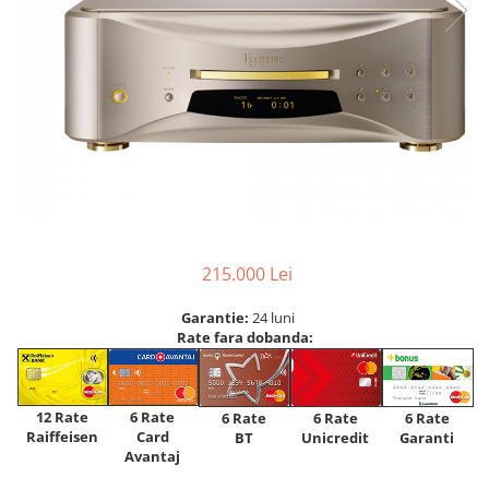
215.000 Lei
Garantie:
24 luni
Rate fara dobanda:
12 Rate
6 Rate
6 Rate
6 Rate
6 Rate
Raiffeisen
Card
Unicredit
BT
Garanti
Avantaj