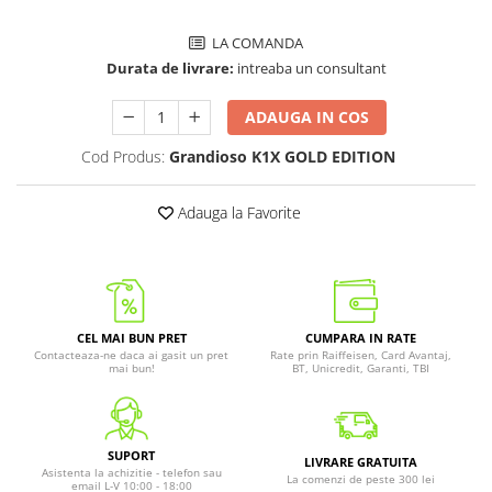
LA COMANDA
Durata de livrare:
intreaba un consultant
ADAUGA IN COS
Cod Produs:
Grandioso K1X GOLD EDITION
Adauga la Favorite
CEL MAI BUN PRET
CUMPARA IN RATE
Contacteaza-ne daca ai gasit un pret
Rate prin Raiffeisen, Card Avantaj,
mai bun!
BT, Unicredit, Garanti, TBI
SUPORT
LIVRARE GRATUITA
Asistenta la achizitie - telefon sau
La comenzi de peste 300 lei
email L-V 10:00 - 18:00