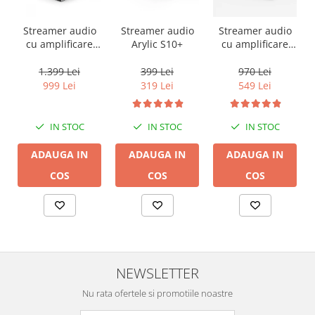
Streamer audio
Streamer audio
Streamer audio
cu amplificare
Arylic S10+
cu amplificare
2x50W Arylic
2x35W Arylic
A50+, LAN /Wi-Fi
A30+, LAN /Wi-Fi
1.399 Lei
399 Lei
970 Lei
/Bluetooth,
/Bluetooth,
999 Lei
319 Lei
549 Lei
24bit/192kHz,
24bit/192kHz,
Multiroom
Multiroom
IN STOC
IN STOC
IN STOC
ADAUGA IN
ADAUGA IN
ADAUGA IN
COS
COS
COS
NEWSLETTER
Nu rata ofertele si promotiile noastre