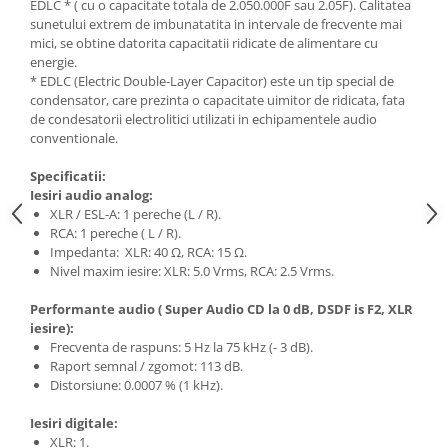
EDLC * ( cu o capacitate totala de 2.050.000F sau 2.05F). Calitatea
sunetului extrem de imbunatatita in intervale de frecvente mai
mici, se obtine datorita capacitatii ridicate de alimentare cu
energie.
* EDLC (Electric Double-Layer Capacitor) este un tip special de
condensator, care prezinta o capacitate uimitor de ridicata, fata
de condesatorii electrolitici utilizati in echipamentele audio
conventionale.
Specificatii:
Iesiri audio analog:
XLR / ESL-A: 1 pereche (L / R).
RCA: 1 pereche ( L / R).
Impedanta: XLR: 40 Ω, RCA: 15 Ω.
Nivel maxim iesire: XLR: 5.0 Vrms, RCA: 2.5 Vrms.
Performante audio ( Super Audio CD la 0 dB, DSDF is F2, XLR
iesire):
Frecventa de raspuns: 5 Hz la 75 kHz (- 3 dB).
Raport semnal / zgomot: 113 dB.
Distorsiune: 0.0007 % (1 kHz).
Iesiri digitale:
XLR: 1.