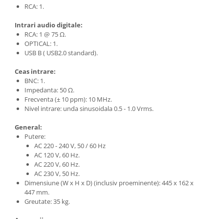
RCA: 1.
Intrari audio digitale:
RCA: 1 @ 75 Ω.
OPTICAL: 1.
USB B ( USB2.0 standard).
Ceas intrare:
BNC: 1.
Impedanta: 50 Ω.
Frecventa (± 10 ppm): 10 MHz.
Nivel intrare: unda sinusoidala 0.5 - 1.0 Vrms.
General:
Putere:
AC 220 - 240 V, 50 / 60 Hz
AC 120 V, 60 Hz.
AC 220 V, 60 Hz.
AC 230 V, 50 Hz.
Dimensiune (W x H x D) (inclusiv proeminente): 445 x 162 x
447 mm.
Greutate: 35 kg.