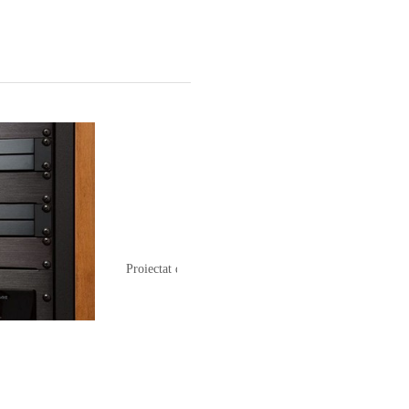
Integrare 
Proiectat de la baza pentru instalarea personalizata, "Q
incaperi cu un su