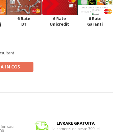
6 Rate
6 Rate
6 Rate
Unicredit
j
BT
Garanti
nsultant
A IN COS
LIVRARE GRATUITA
lefon sau
La comenzi de peste 300 lei
:00