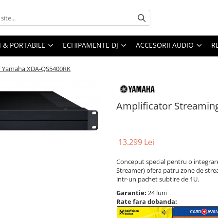
I & PORTABILE
ECHIPAMENTE DJ
ACCESORII AUDIO
R
om Yamaha XDA-QS5400RK
Amplificator Streami
13.299 Lei
Conceput special pentru o integrar
Streamer) ofera patru zone de stre
intr-un pachet subtire de 1U.
Garantie:
24 luni
Rate fara dobanda: