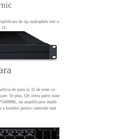
rnic
plificare de tip audiophile intr-o
e 1U.
ara
neficia de pana la 32 de zone cu
care. In plus, QS ofera patru zone
P5400RK, un amplificator multi-
e a boxelor pentru camerele mai