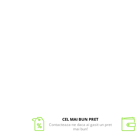
CEL MAI BUN PRET
Contacteaza-ne daca ai gasit un pret
mai bun!