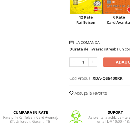
12 Rate
6 Rate
Raiffeisen
Card Avanta
LA COMANDA
Durata de livrare:
intreaba un co
ADAUG
Cod Produs:
XDA-QS5400RK
Adauga la Favorite
CUMPARA IN RATE
SUPORT
Rate prin Raiffeisen, Card Avantaj,
Asistenta la achizitie - te
BT, Unicredit, Garanti, TBI
email L-V 10:00 - 18