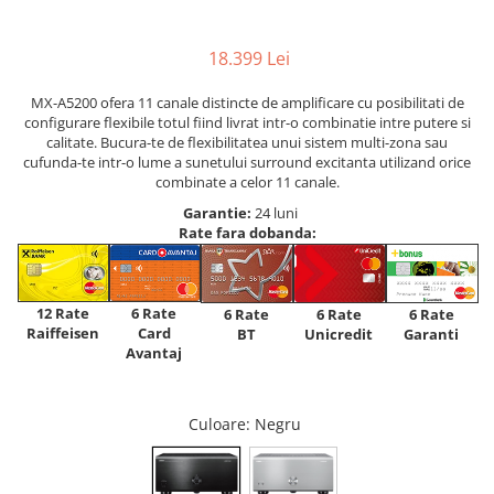
18.399 Lei
MX-A5200 ofera 11 canale distincte de amplificare cu posibilitati de
configurare flexibile totul fiind livrat intr-o combinatie intre putere si
calitate. Bucura-te de flexibilitatea unui sistem multi-zona sau
cufunda-te intr-o lume a sunetului surround excitanta utilizand orice
combinate a celor 11 canale.
Garantie:
24 luni
Rate fara dobanda:
12 Rate
6 Rate
6 Rate
6 Rate
6 Rate
Raiffeisen
Card
Unicredit
BT
Garanti
Avantaj
Culoare
: Negru