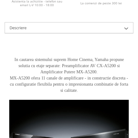
Asistenta la achizitie - telefon sau
La comenzi de peste 300 lei
email L-V 10:00 - 18:00
Descriere
In cautarea sistemului suprem Home Cinema, Yamaha propune
solutia cu etaje separate: Preamplificator AV CX-A5200 si
Amplificator Putere MX-A5200.
MX-A5200 ofera 11 canale de amplificare - in constructie discreta -
cu configuratie flexibila pentru o impresionanta combinatie de forta
si calitate.