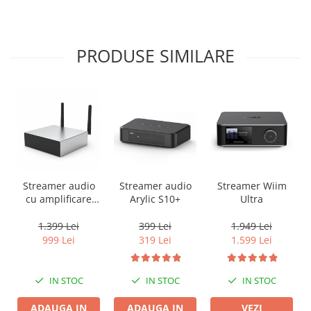
PRODUSE SIMILARE
Streamer audio
Streamer audio
Streamer Wiim
cu amplificare
Arylic S10+
Ultra
2x50W Arylic
A50+, LAN /Wi-Fi
1.399 Lei
399 Lei
1.949 Lei
/Bluetooth,
999 Lei
319 Lei
1.599 Lei
24bit/192kHz,
Multiroom
IN STOC
IN STOC
IN STOC
ADAUGA IN
ADAUGA IN
VEZI