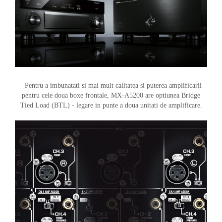
Pentru a imbunatati si mai mult calitatea si puterea amplificarii
pentru cele doua boxe frontale, MX-A5200 are optiunea Bridge
Tied Load (BTL) - legare in punte a doua unitati de amplificare.