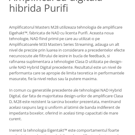
hibrida Purifi
Amplificatorul Masters M28 utilizeaza tehnologia de amplificare
Eigehakt™, fabricata de NAD cu licenta Purifi. Aceasta noua
tehnologie, NAD fiind primii pe care au utilizat-o pe
Amplificatoarele M33 Masters Series Streaming, adauga un alt
nivel de precizie prin luarea in considerare a precedentelor efecte
necunoscute ale filtrului de iesire in bucla de feedback, si
rafinarea suplimentara a tehnologiei Clasa D utilizata pe design-
urile NAD Hybrid Digital precedente. Rezultatul este un nivel de
performanta care se apropie de limita teoretica in performantele
masurate, fie la nivel redus sau la putere maxima.
In comun cu generatiile precedente ale tehnologiei NAD Hybrid
Digital, dar fata de majoritatea design-urilor de amplificare Clasa
D, M28 este rezistent la sarcina boxelor prezentata, mentinand
acelasi raspuns larg si uniform al latimii de banda indiferent de
impedanta boxelor, oferind in acelasi timp capacitati de mare
curent.
Inerent la tehnologia Eigentakt™ este comportamentul foarte