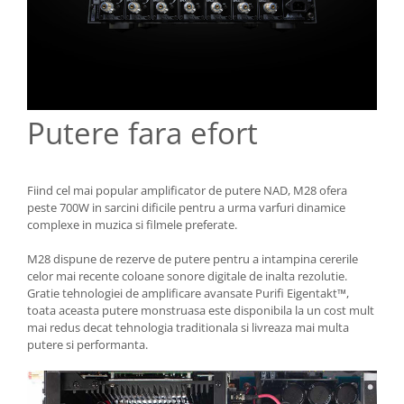
Putere fara efort
Fiind cel mai popular amplificator de putere NAD, M28 ofera
peste 700W in sarcini dificile pentru a urma varfuri dinamice
complexe in muzica si filmele preferate.
M28 dispune de rezerve de putere pentru a intampina cererile
celor mai recente coloane sonore digitale de inalta rezolutie.
Gratie tehnologiei de amplificare avansate Purifi Eigentakt™,
toata aceasta putere monstruasa este disponibila la un cost mult
mai redus decat tehnologia traditionala si livreaza mai multa
putere si performanta.