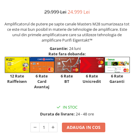
29.999 Lei
24.999 Lei
Amplificatorul de putere pe sapte canale Masters M28 sumarizeaza tot
ce este mai bun posibil in materie de tehnologie de amplificare. Este
unul din primele amplificatoare care sa utilizeze tehnologia de
amplificare Purifi Eigentakt™
Garantie:
24 luni
Rate fara dobanda:
12 Rate
6 Rate
6 Rate
6 Rate
6 Rate
Raiffeisen
Card
Unicredit
BT
Garanti
Avantaj
IN STOC
Durata de livrare:
24 - 48 ore
ADAUGA IN COS