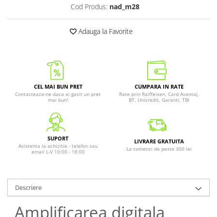
Cod Produs:
nad_m28
Adauga la Favorite
CEL MAI BUN PRET
CUMPARA IN RATE
Contacteaza-ne daca ai gasit un pret
Rate prin Raiffeisen, Card Avantaj,
mai bun!
BT, Unicredit, Garanti, TBI
SUPORT
LIVRARE GRATUITA
Asistenta la achizitie - telefon sau
La comenzi de peste 300 lei
email L-V 10:00 - 18:00
Descriere
Amplificarea digitala