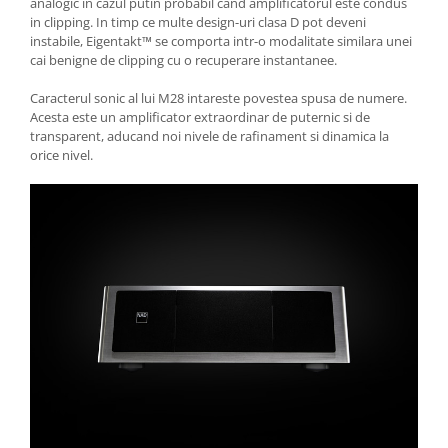
analogic in cazul putin probabil cand amplificatorul este condus
in clipping. In timp ce multe design-uri clasa D pot deveni
instabile, Eigentakt™ se comporta intr-o modalitate similara unei
cai benigne de clipping cu o recuperare instantanee.
Caracterul sonic al lui M28 intareste povestea spusa de numere.
Acesta este un amplificator extraordinar de puternic si de
transparent, aducand noi nivele de rafinament si dinamica la
orice nivel.