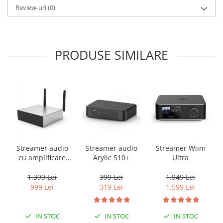
Review-uri
(0)
PRODUSE SIMILARE
Streamer audio
Streamer audio
Streamer Wiim
cu amplificare
Arylic S10+
Ultra
2x50W Arylic
A50+, LAN /Wi-Fi
1.399 Lei
399 Lei
1.949 Lei
/Bluetooth,
999 Lei
319 Lei
1.599 Lei
24bit/192kHz,
Multiroom
IN STOC
IN STOC
IN STOC