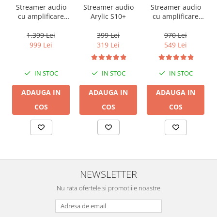
Streamer audio
Streamer audio
Streamer audio
cu amplificare
Arylic S10+
cu amplificare
2x50W Arylic
2x35W Arylic
A50+, LAN /Wi-Fi
A30+, LAN /Wi-Fi
1.399 Lei
399 Lei
970 Lei
/Bluetooth,
/Bluetooth,
999 Lei
319 Lei
549 Lei
24bit/192kHz,
24bit/192kHz,
Multiroom
Multiroom
IN STOC
IN STOC
IN STOC
ADAUGA IN
ADAUGA IN
ADAUGA IN
COS
COS
COS
NEWSLETTER
Nu rata ofertele si promotiile noastre