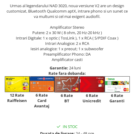
Urmas al legendarului NAD 3020, noua versiune V2 are un design
customizat, Bluetooth Qualcomm aptX, intrare phono si un sunet ce
va multumi si cel mai exigent audiofil.
Amplificator Stereo
Putere: 2 x 30 W ( 8 ohm, 20 Hz-20 kHz )
Intrari Digitale: 1 x optic ( TosLink ), 1 x RCA ( S/PDIF Coax )
Intrari Analogice: 2 x RCA
Iesiri analogice: 1 x preout; 1 x subwoofer
Preamplificator Phono: DA
Amplificator casti
Garantie:
24 luni
Rate fara dobanda:
12 Rate
6 Rate
6 Rate
6 Rate
6 Rate
Raiffeisen
Card
Unicredit
BT
Garanti
Avantaj
IN STOC
Durata de livrare:
24 - 48 ore