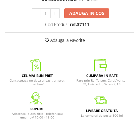
ADAUGA IN COS
Cod Produs:
ref.37111
Adauga la Favorite
CEL MAI BUN PRET
CUMPARA IN RATE
Contacteaza-ne daca ai gasit un pret
Rate prin Raiffeisen, Card Avantaj,
mai bun!
BT, Unicredit, Garanti, TBI
SUPORT
LIVRARE GRATUITA
Asistenta la achizitie - telefon sau
La comenzi de peste 300 lei
email L-V 10:00 - 18:00