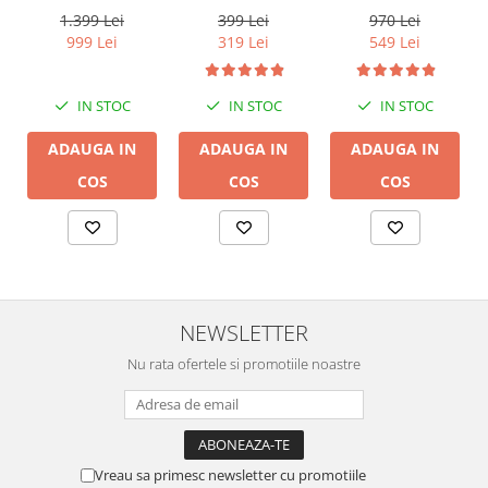
A50+, LAN /Wi-Fi
A30+, LAN /Wi-Fi
1.399 Lei
399 Lei
970 Lei
/Bluetooth,
/Bluetooth,
999 Lei
319 Lei
549 Lei
24bit/192kHz,
24bit/192kHz,
Multiroom
Multiroom
IN STOC
IN STOC
IN STOC
ADAUGA IN
ADAUGA IN
ADAUGA IN
COS
COS
COS
NEWSLETTER
Nu rata ofertele si promotiile noastre
Vreau sa primesc newsletter cu promotiile