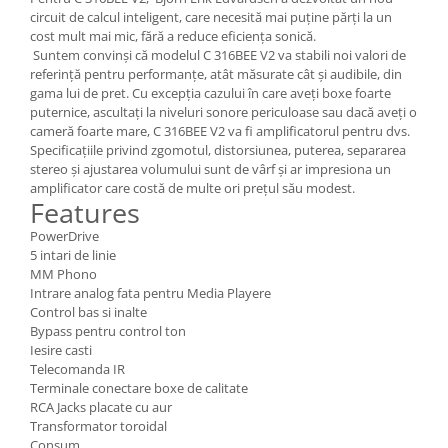
circuit de calcul inteligent, care necesită mai puține părți la un
cost mult mai mic, fără a reduce eficiența sonică.
Suntem convinși că modelul C 316BEE V2 va stabili noi valori de
referință pentru performanțe, atât măsurate cât și audibile, din
gama lui de pret. Cu excepția cazului în care aveți boxe foarte
puternice, ascultați la niveluri sonore periculoase sau dacă aveți o
cameră foarte mare, C 316BEE V2 va fi amplificatorul pentru dvs.
Specificațiile privind zgomotul, distorsiunea, puterea, separarea
stereo și ajustarea volumului sunt de vârf și ar impresiona un
amplificator care costă de multe ori prețul său modest.
Features
PowerDrive
5 intari de linie
MM Phono
Intrare analog fata pentru Media Playere
Control bas si inalte
Bypass pentru control ton
Iesire casti
Telecomanda IR
Terminale conectare boxe de calitate
RCA Jacks placate cu aur
Transformator toroidal
Consum