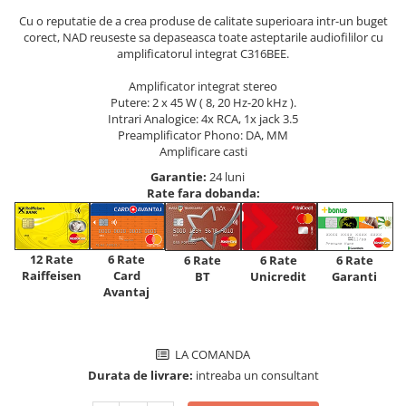
Cu o reputatie de a crea produse de calitate superioara intr-un buget
corect, NAD reuseste sa depaseasca toate asteptarile audiofililor cu
amplificatorul integrat C316BEE.
Amplificator integrat stereo
Putere: 2 x 45 W ( 8, 20 Hz-20 kHz ).
Intrari Analogice: 4x RCA, 1x jack 3.5
Preamplificator Phono: DA, MM
Amplificare casti
Garantie:
24 luni
Rate fara dobanda:
12 Rate
6 Rate
6 Rate
6 Rate
6 Rate
Raiffeisen
Card
Unicredit
BT
Garanti
Avantaj
LA COMANDA
Durata de livrare:
intreaba un consultant