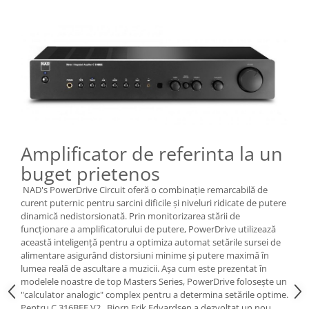
Amplificator de referinta la un
buget prietenos
NAD's PowerDrive Circuit oferă o combinație remarcabilă de
curent puternic pentru sarcini dificile și niveluri ridicate de putere
dinamică nedistorsionată. Prin monitorizarea stării de
funcționare a amplificatorului de putere, PowerDrive utilizează
această inteligență pentru a optimiza automat setările sursei de
alimentare asigurând distorsiuni minime și putere maximă în
lumea reală de ascultare a muzicii. Așa cum este prezentat în
modelele noastre de top Masters Series, PowerDrive folosește un
"calculator analogic" complex pentru a determina setările optime.
Pentru C 316BEE V2, Bjorn Erik Edvardsen a dezvoltat un nou