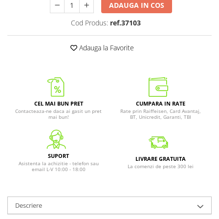
ADAUGA IN COS
Cod Produs:
ref.37103
Adauga la Favorite
CEL MAI BUN PRET
CUMPARA IN RATE
Contacteaza-ne daca ai gasit un pret
Rate prin Raiffeisen, Card Avantaj,
mai bun!
BT, Unicredit, Garanti, TBI
SUPORT
LIVRARE GRATUITA
Asistenta la achizitie - telefon sau
La comenzi de peste 300 lei
email L-V 10:00 - 18:00
Descriere