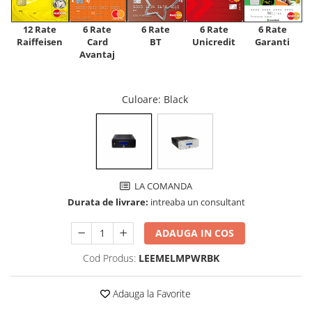
12 Rate
6 Rate
6 Rate
6 Rate
6 Rate
Raiffeisen
Card
Unicredit
BT
Garanti
Avantaj
Culoare
: Black
LA COMANDA
Durata de livrare:
intreaba un consultant
ADAUGA IN COS
Cod Produs:
LEEMELMPWRBK
Adauga la Favorite