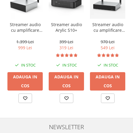
Streamer audio
Streamer audio
Streamer audio
cu amplificare
Arylic S10+
cu amplificare
2x50W Arylic
2x35W Arylic
A50+, LAN /Wi-Fi
A30+, LAN /Wi-Fi
1.399 Lei
399 Lei
970 Lei
/Bluetooth,
/Bluetooth,
999 Lei
319 Lei
549 Lei
24bit/192kHz,
24bit/192kHz,
Multiroom
Multiroom
IN STOC
IN STOC
IN STOC
ADAUGA IN
ADAUGA IN
ADAUGA IN
COS
COS
COS
NEWSLETTER