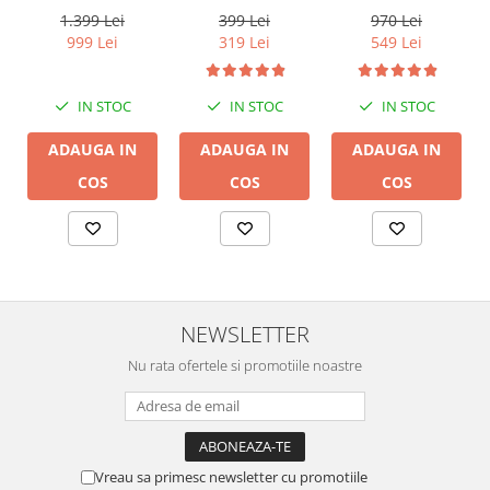
A50+, LAN /Wi-Fi
A30+, LAN /Wi-Fi
1.399 Lei
399 Lei
970 Lei
/Bluetooth,
/Bluetooth,
999 Lei
319 Lei
549 Lei
24bit/192kHz,
24bit/192kHz,
Multiroom
Multiroom
IN STOC
IN STOC
IN STOC
ADAUGA IN
ADAUGA IN
ADAUGA IN
COS
COS
COS
NEWSLETTER
Nu rata ofertele si promotiile noastre
Vreau sa primesc newsletter cu promotiile