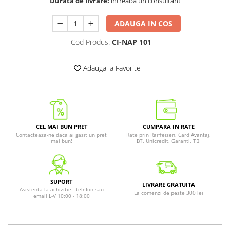
Durata de livrare:
intreaba un consultant
ADAUGA IN COS
Cod Produs:
CI-NAP 101
Adauga la Favorite
CEL MAI BUN PRET
CUMPARA IN RATE
Contacteaza-ne daca ai gasit un pret
Rate prin Raiffeisen, Card Avantaj,
mai bun!
BT, Unicredit, Garanti, TBI
SUPORT
LIVRARE GRATUITA
Asistenta la achizitie - telefon sau
La comenzi de peste 300 lei
email L-V 10:00 - 18:00