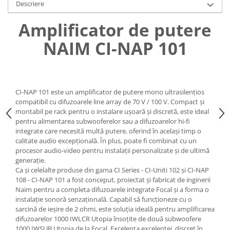
Descriere
Amplificator de putere
NAIM CI-NAP 101
CI-NAP 101 este un amplificator de putere mono ultrasilențios
compatibil cu difuzoarele line array de 70 V / 100 V. Compact și
montabil pe rack pentru o instalare ușoară și discretă, este ideal
pentru alimentarea subwooferelor sau a difuzoarelor hi-fi
integrate care necesită multă putere, oferind în același timp o
calitate audio excepțională. În plus, poate fi combinat cu un
procesor audio-video pentru instalații personalizate și de ultimă
generație.
Ca și celelalte produse din gama CI Series - CI-Uniti 102 și CI-NAP
108 - CI-NAP 101 a fost conceput, proiectat și fabricat de inginerii
Naim pentru a completa difuzoarele integrate Focal și a forma o
instalație sonoră senzațională. Capabil să funcționeze cu o
sarcină de ieșire de 2 ohmi, este soluția ideală pentru amplificarea
difuzoarelor 1000 IWLCR Utopia însoțite de două subwoofere
1000 IWSUB Utopia de la Focal. Excelența excelenței, discret în