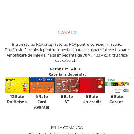
5.999 Lei
Intrări stereo RCA și ieșiri stereo RCA pentru conexiuni în serie;
Două ieșiri Euroblock pentru conexiuni paralele ușoare între difuzoare;
Amplificare de linie de înaltă impedanță de 70 V / 100 V cu filtru trece
sus selectabil.
Garantie:
24 luni
Rate fara dobanda:
12 Rate
6 Rate
6 Rate
6 Rate
6 Rate
Raiffeisen
Card
Unicredit
BT
Garanti
Avantaj
LA COMANDA