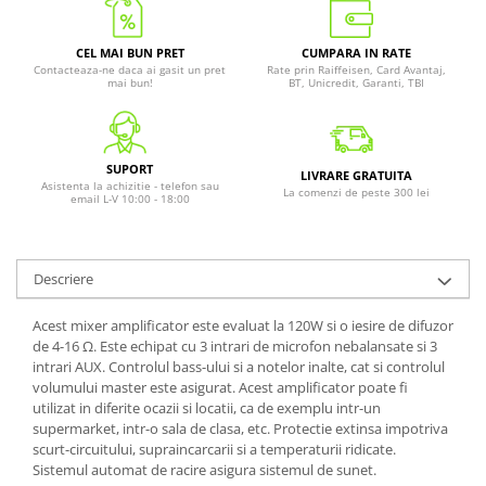
CEL MAI BUN PRET
CUMPARA IN RATE
Contacteaza-ne daca ai gasit un pret
Rate prin Raiffeisen, Card Avantaj,
mai bun!
BT, Unicredit, Garanti, TBI
SUPORT
LIVRARE GRATUITA
Asistenta la achizitie - telefon sau
La comenzi de peste 300 lei
email L-V 10:00 - 18:00
Descriere
Acest mixer amplificator este evaluat la 120W si o iesire de difuzor
de 4-16 Ω. Este echipat cu 3 intrari de microfon nebalansate si 3
intrari AUX. Controlul bass-ului si a notelor inalte, cat si controlul
volumului master este asigurat. Acest amplificator poate fi
utilizat in diferite ocazii si locatii, ca de exemplu intr-un
supermarket, intr-o sala de clasa, etc. Protectie extinsa impotriva
scurt-circuitului, supraincarcarii si a temperaturii ridicate.
Sistemul automat de racire asigura sistemul de sunet.