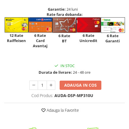
Garantie:
24 luni
Rate fara dobanda:
12 Rate
6 Rate
6 Rate
6 Rate
6 Rate
Raiffeisen
Card
Unicredit
BT
Garanti
Avantaj
IN STOC
Durata de livrare:
24 - 48 ore
ADAUGA IN COS
Cod Produs:
AUDA-DSP-MP310U
Adauga la Favorite