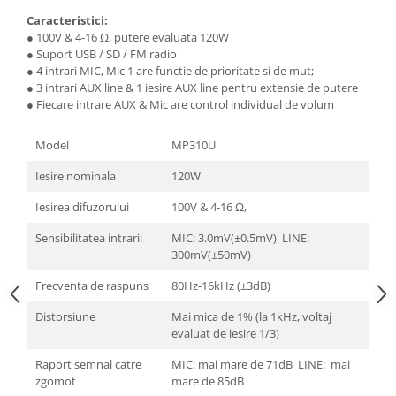
Caracteristici:
● 100V & 4-16 Ω, putere evaluata 120W
● Suport USB / SD / FM radio
● 4 intrari MIC, Mic 1 are functie de prioritate si de mut;
● 3 intrari AUX line & 1 iesire AUX line pentru extensie de putere
● Fiecare intrare AUX & Mic are control individual de volum
Model
MP310U
Iesire nominala
120W
Iesirea difuzorului
100V & 4-16 Ω,
Sensibilitatea intrarii
MIC: 3.0mV(±0.5mV) LINE:
300mV(±50mV)
Frecventa de raspuns
80Hz-16kHz (±3dB)
Distorsiune
Mai mica de 1% (la 1kHz, voltaj
evaluat de iesire 1/3)
Raport semnal catre
MIC: mai mare de 71dB LINE: mai
zgomot
mare de 85dB