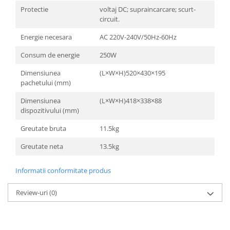
Protectie
voltaj DC; supraincarcare; scurt-
circuit.
Energie necesara
AC 220V-240V/50Hz-60Hz
Consum de energie
250W
Dimensiunea
(L×W×H)520×430×195
pachetului (mm)
Dimensiunea
(L×W×H)418×338×88
dispozitivului (mm)
Greutate bruta
11.5kg
Greutate neta
13.5kg
Informatii conformitate produs
Review-uri
(0)