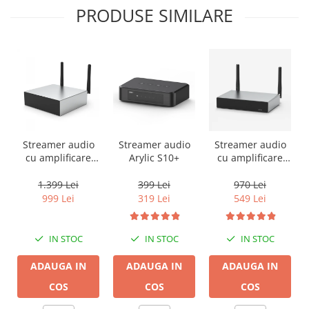
PRODUSE SIMILARE
Streamer audio
Streamer audio
Streamer audio
cu amplificare
Arylic S10+
cu amplificare
2x50W Arylic
2x35W Arylic
A50+, LAN /Wi-Fi
A30+, LAN /Wi-Fi
1.399 Lei
399 Lei
970 Lei
/Bluetooth,
/Bluetooth,
999 Lei
319 Lei
549 Lei
24bit/192kHz,
24bit/192kHz,
Multiroom
Multiroom
IN STOC
IN STOC
IN STOC
ADAUGA IN
ADAUGA IN
ADAUGA IN
COS
COS
COS