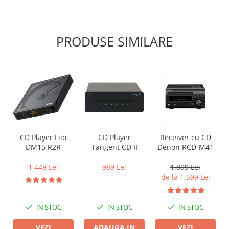
PRODUSE SIMILARE
CD Player Fiio
CD Player
Receiver cu CD
DM15 R2R
Tangent CD II
Denon RCD-M41
1.449 Lei
989 Lei
1.899 Lei
de la 1.599 Lei
IN STOC
IN STOC
IN STOC
VEZI
ADAUGA IN
VEZI