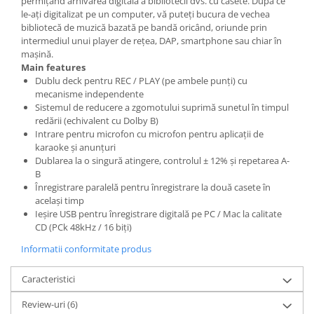
permițând arhivarea digitală a bibliotecii dvs. cu casete. După ce
le-ați digitalizat pe un computer, vă puteți bucura de vechea
bibliotecă de muzică bazată pe bandă oricând, oriunde prin
intermediul unui player de rețea, DAP, smartphone sau chiar în
mașină.
Main features
Dublu deck pentru REC / PLAY (pe ambele punți) cu
mecanisme independente
Sistemul de reducere a zgomotului suprimă sunetul în timpul
redării (echivalent cu Dolby B)
Intrare pentru microfon cu microfon pentru aplicații de
karaoke și anunțuri
Dublarea la o singură atingere, controlul ± 12% și repetarea A-
B
Înregistrare paralelă pentru înregistrare la două casete în
același timp
Ieșire USB pentru înregistrare digitală pe PC / Mac la calitate
CD (PCk 48kHz / 16 biți)
Informatii conformitate produs
Caracteristici
Review-uri
(6)