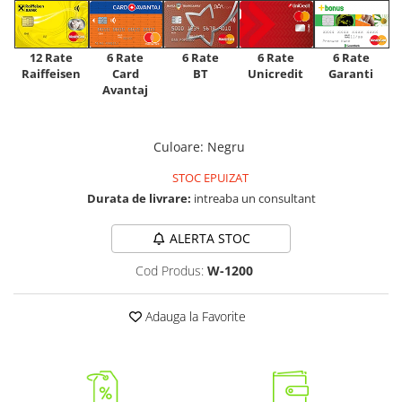
12 Rate
6 Rate
6 Rate
6 Rate
6 Rate
Raiffeisen
Card
Unicredit
BT
Garanti
Avantaj
Culoare
:
Negru
STOC EPUIZAT
Durata de livrare:
intreaba un consultant
ALERTA STOC
Cod Produs:
W-1200
Adauga la Favorite