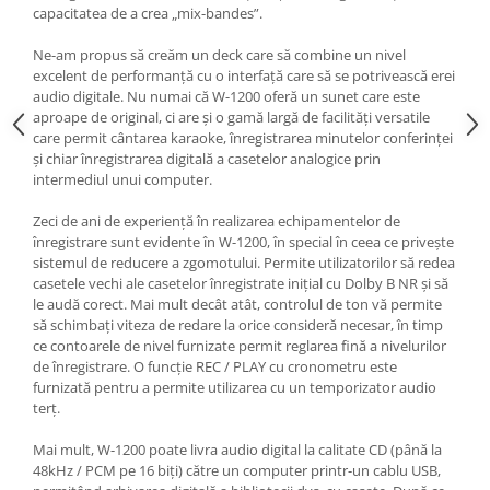
capacitatea de a crea „mix-bandes”.
Ne-am propus să creăm un deck care să combine un nivel
excelent de performanță cu o interfață care să se potrivească erei
audio digitale. Nu numai că W-1200 oferă un sunet care este
aproape de original, ci are și o gamă largă de facilități versatile
care permit cântarea karaoke, înregistrarea minutelor conferinței
și chiar înregistrarea digitală a casetelor analogice prin
intermediul unui computer.
Zeci de ani de experiență în realizarea echipamentelor de
înregistrare sunt evidente în W-1200, în special în ceea ce privește
sistemul de reducere a zgomotului. Permite utilizatorilor să redea
casetele vechi ale casetelor înregistrate inițial cu Dolby B NR și să
le audă corect. Mai mult decât atât, controlul de ton vă permite
să schimbați viteza de redare la orice consideră necesar, în timp
ce contoarele de nivel furnizate permit reglarea fină a nivelurilor
de înregistrare. O funcție REC / PLAY cu cronometru este
furnizată pentru a permite utilizarea cu un temporizator audio
terț.
Mai mult, W-1200 poate livra audio digital la calitate CD (până la
48kHz / PCM pe 16 biți) către un computer printr-un cablu USB,