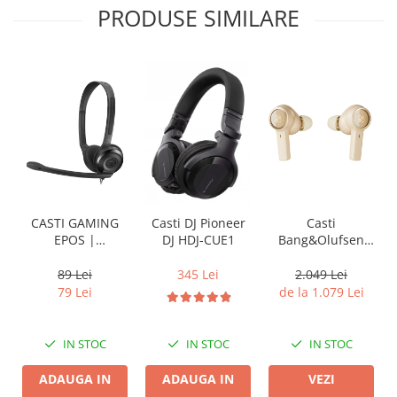
PRODUSE SIMILARE
CASTI GAMING
Casti
Casti DJ Pioneer
EPOS |
Bang&Olufsen
DJ HDJ-CUE1
SENNHEISER PC 5
Beoplay EX
CHAT
89 Lei
2.049 Lei
345 Lei
79 Lei
de la 1.079 Lei
IN STOC
IN STOC
IN STOC
ADAUGA IN
VEZI
ADAUGA IN