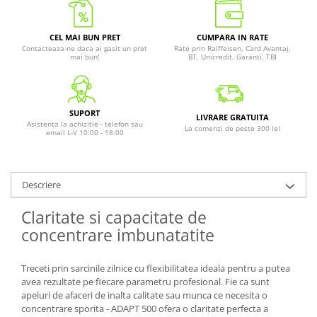
CEL MAI BUN PRET
CUMPARA IN RATE
Contacteaza-ne daca ai gasit un pret
Rate prin Raiffeisen, Card Avantaj,
mai bun!
BT, Unicredit, Garanti, TBI
SUPORT
LIVRARE GRATUITA
Asistenta la achizitie - telefon sau
La comenzi de peste 300 lei
email L-V 10:00 - 18:00
Descriere
Claritate si capacitate de
concentrare imbunatatite
Treceti prin sarcinile zilnice cu flexibilitatea ideala pentru a putea
avea rezultate pe fiecare parametru profesional. Fie ca sunt
apeluri de afaceri de inalta calitate sau munca ce necesita o
concentrare sporita - ADAPT 500 ofera o claritate perfecta a