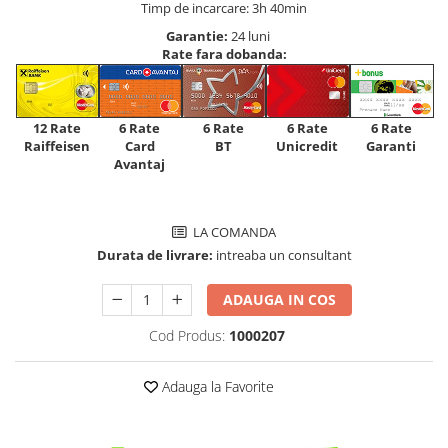
Timp de incarcare: 3h 40min
Garantie:
24 luni
Rate fara dobanda:
12 Rate
6 Rate
6 Rate
6 Rate
6 Rate
Raiffeisen
Card
Unicredit
BT
Garanti
Avantaj
LA COMANDA
Durata de livrare:
intreaba un consultant
ADAUGA IN COS
Cod Produs:
1000207
Adauga la Favorite