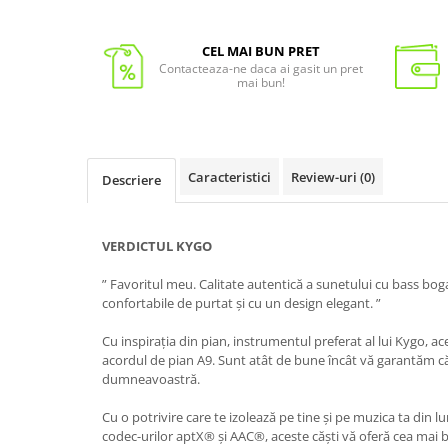
CEL MAI BUN PRET
Contacteaza-ne daca ai gasit un pret
mai bun!
Caracteristici
Review-uri
(0)
Descriere
VERDICTUL KYGO
” Favoritul meu. Calitate autentică a sunetului cu bass boga
confortabile de purtat și cu un design elegant. ”
Cu inspirația din pian, instrumentul preferat al lui Kygo, a
acordul de pian A9. Sunt atât de bune încât vă garantăm că
dumneavoastră.
Cu o potrivire care te izolează pe tine și pe muzica ta din lu
codec-urilor aptX® și AAC®, aceste căști vă oferă cea mai b