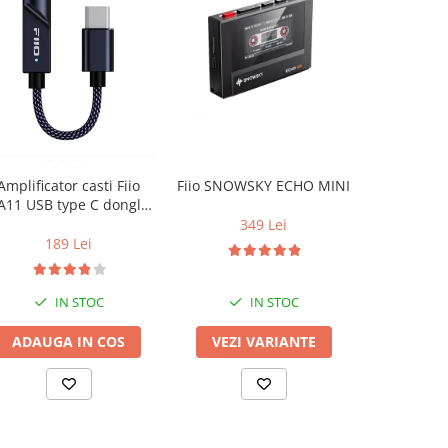
Amplificator casti Fiio
Fiio SNOWSKY ECHO MINI
Casti au
A11 USB type C dongle
Pioneer
DAC
349 Lei
189 Lei
2
IN STOC
IN STOC
ADAUGA IN COS
VEZI VARIANTE
VEZI 