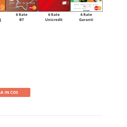
6 Rate
6 Rate
6 Rate
Unicredit
j
BT
Garanti
A IN COS