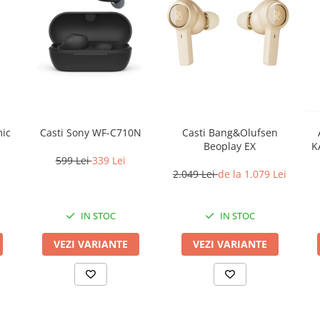
mic
Casti Sony WF-C710N
Casti Bang&Olufsen
Beoplay EX
K
599 Lei
339 Lei
2.049 Lei
de la 1.079 Lei
IN STOC
IN STOC
VEZI VARIANTE
VEZI VARIANTE