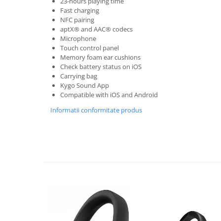
23-hours playing time
Fast charging
NFC pairing
aptX® and AAC® codecs
Microphone
Touch control panel
Memory foam ear cushions
Check battery status on iOS
Carrying bag
Kygo Sound App
Compatible with iOS and Android
Informatii conformitate produs