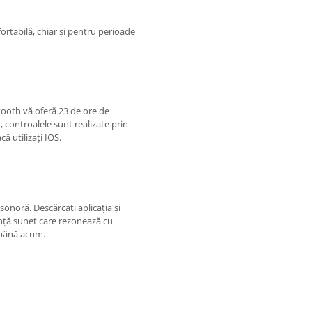
ortabilă, chiar și pentru perioade
etooth vă oferă 23 de ore de
controalele sunt realizate prin
ă utilizați IOS.
noră. Descărcați aplicația și
ență sunet care rezonează cu
o până acum.