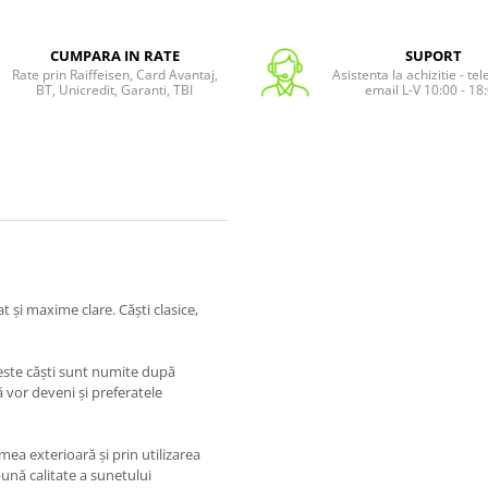
CUMPARA IN RATE
SUPORT
Rate prin Raiffeisen, Card Avantaj,
Asistenta la achizitie - te
BT, Unicredit, Garanti, TBI
email L-V 10:00 - 18
t și maxime clare. Căști clasice,
ceste căști sunt numite după
 vor deveni și preferatele
mea exterioară și prin utilizarea
ună calitate a sunetului