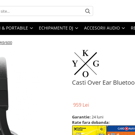
I & PORTABILE
ECHIPAMENTE DJ
ACCESORII AUDIO
R
 A9/600
Casti Over Ear Blueto
959 Lei
Garantie:
24 luni
Rate fara dobanda: