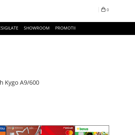
0
ESIGILATE
SHOWROOM
PROMOTII
oh Kygo A9/600