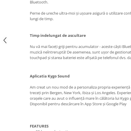
Bluetooth.
Perne de ureche ultra-moi și ușoare asigură o utilizare conf
lungi de timp.
Timp indelungat de ascultare
Nu vă mai faceți griji pentru acumulator - aceste căști Blu
muzică neîntreruptă! De asemenea, sunt ușor de gestionat, 
touchpad și starea bateriei este afișată pe telefonul dvs. dac
Aplicatia Kygo Sound
Am creat un nou mod de a personaliza propria experiență so
treceți prin Bergen, New York, Ibiza și Los Angeles. Experi
orașele care au avut o influență mare în călătoria lui Kyg
Disponibil pentru descărcare în App Store și Google Play
FEATURES