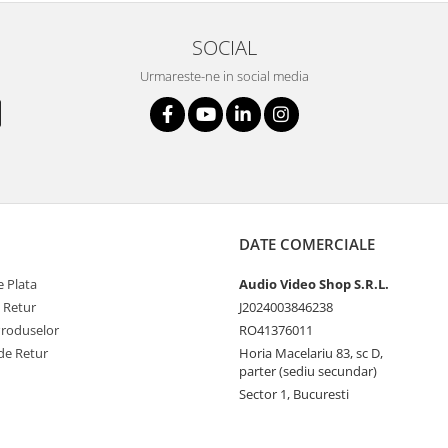
SOCIAL
Urmareste-ne in social media
DATE COMERCIALE
 Plata
Audio Video Shop S.R.L.
e Retur
J2024003846238
Produselor
RO41376011
de Retur
Horia Macelariu 83, sc D,
parter (sediu secundar)
Sector 1, Bucuresti