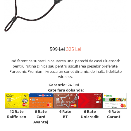
599 Lei
325 Lei
Indiferent ca sunteti in cautarea unei perechi de casti Bluetooth
pentru rutina zilnica sau pentru ascultarea pieselor preferate,
Puresonic Premium livreaza un sunet dinamic, de inalta fidelitate
wireless.
Garantie:
24 luni
Rate fara dobanda:
12 Rate
6 Rate
6 Rate
6 Rate
6 Rate
Raiffeisen
Card
Unicredit
BT
Garanti
Avantaj