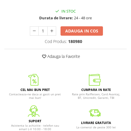
IN STOC
Durata de livrare:
24 - 48 ore
ADAUGA IN COS
Cod Produs:
180980
Adauga la Favorite
CEL MAI BUN PRET
CUMPARA IN RATE
Contacteaza-ne daca ai gasit un pret
Rate prin Raiffeisen, Card Avantaj,
mai bun!
BT, Unicredit, Garanti, TBI
SUPORT
LIVRARE GRATUITA
Asistenta la achizitie - telefon sau
La comenzi de peste 300 lei
email L-V 10:00 - 18:00