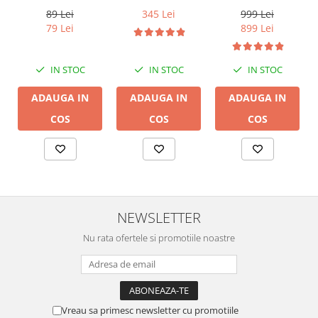
CHAT
89 Lei
999 Lei
345 Lei
79 Lei
899 Lei
IN STOC
IN STOC
IN STOC
ADAUGA IN
ADAUGA IN
ADAUGA IN
COS
COS
COS
NEWSLETTER
Nu rata ofertele si promotiile noastre
Vreau sa primesc newsletter cu promotiile