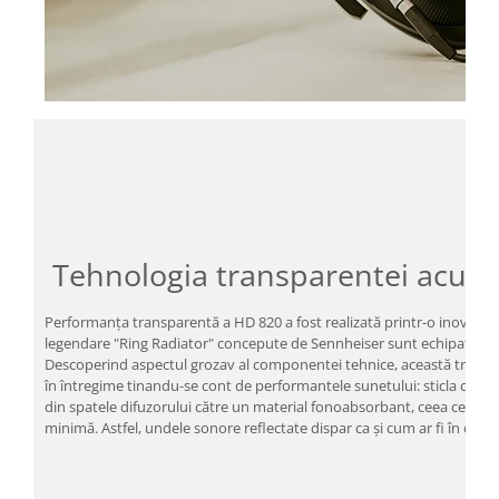
Tehnologia transparentei acust
Performanța transparentă a HD 820 a fost realizată printr-o inovație s
legendare "Ring Radiator" concepute de Sennheiser sunt echipați cu c
Descoperind aspectul grozav al componentei tehnice, această trăsătur
în întregime tinandu-se cont de performantele sunetului: sticla conc
din spatele difuzorului către un material fonoabsorbant, ceea ce are 
minimă. Astfel, undele sonore reflectate dispar ca și cum ar fi în căști