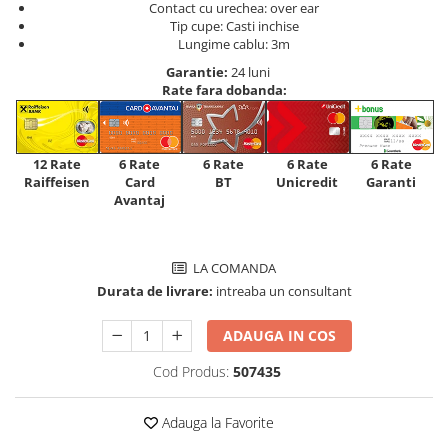
Contact cu urechea: over ear
Tip cupe: Casti inchise
Lungime cablu: 3m
Garantie:
24 luni
Rate fara dobanda:
12 Rate
6 Rate
6 Rate
6 Rate
6 Rate
Raiffeisen
Card
Unicredit
BT
Garanti
Avantaj
LA COMANDA
Durata de livrare:
intreaba un consultant
ADAUGA IN COS
Cod Produs:
507435
Adauga la Favorite