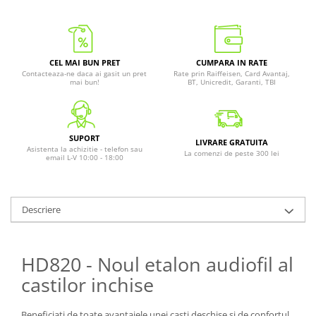
CEL MAI BUN PRET
CUMPARA IN RATE
Contacteaza-ne daca ai gasit un pret
Rate prin Raiffeisen, Card Avantaj,
mai bun!
BT, Unicredit, Garanti, TBI
SUPORT
LIVRARE GRATUITA
Asistenta la achizitie - telefon sau
La comenzi de peste 300 lei
email L-V 10:00 - 18:00
Descriere
HD820 - Noul etalon audiofil al
castilor inchise
Beneficiati de toate avantajele unei casti deschise si de confortul