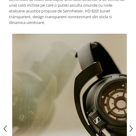
unei casti inchise pe care o puteti asculta oriunde cu noile
etaloane acustice propuse de Sennheiser, HD 820! Sunet
transparent, design transparent nonrezonant din sticla si
dinamica uimitoare.