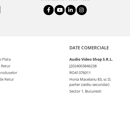
DATE COMERCIALE
 Plata
Audio Video Shop S.R.L.
e Retur
J2024003846238
Produselor
RO41376011
de Retur
Horia Macelariu 83, sc D,
parter (sediu secundar)
Sector 1, Bucuresti