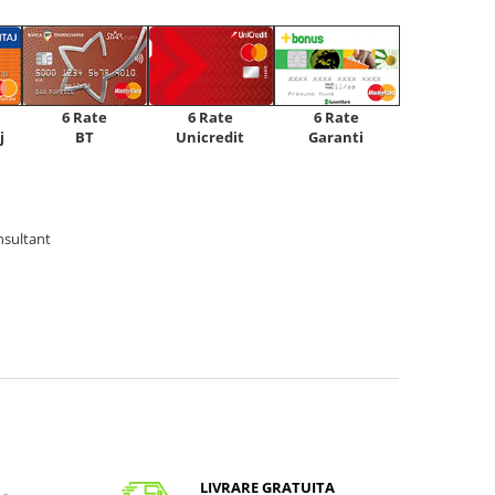
6 Rate
6 Rate
6 Rate
Unicredit
j
BT
Garanti
nsultant
LIVRARE GRATUITA