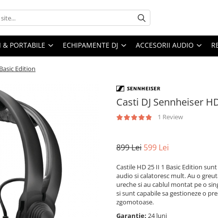
I & PORTABILE
ECHIPAMENTE DJ
ACCESORII AUDIO
R
Basic Edition
Casti DJ Sennheiser HD 
1 Review
899 Lei
599 Lei
Castile HD 25 II 1 Basic Edition sun
audio si calatoresc mult. Au o greuta
ureche si au cablul montat pe o si
si sunt capabile sa gestioneze o pre
zgomotoase.
Garantie:
24 luni