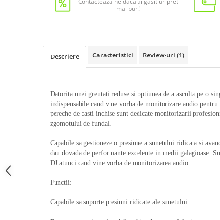
Contacteaza-ne daca ai gasit un pret
mai bun!
Caracteristici
Review-uri
(1)
Descriere
Datorita unei greutati reduse si optiunea de a asculta pe o si
indispensabile cand vine vorba de monitorizare audio pentru c
pereche de casti inchise sunt dedicate monitorizarii profesion
zgomotului de fundal.
Capabile sa gestioneze o presiune a sunetului ridicata si avand
dau dovada de performante excelente in medii galagioase. S
DJ atunci cand vine vorba de monitorizarea audio.
Functii:
Capabile sa suporte presiuni ridicate ale sunetului.