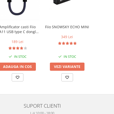
Amplificator casti Fiio
Fiio SNOWSKY ECHO MINI
Casti au
A11 USB type C dongle
Pioneer
DAC
349 Lei
189 Lei
2
IN STOC
IN STOC
ADAUGA IN COS
VEZI VARIANTE
VEZI 
SUPORT CLIENTI
L-V 10:00 - 18:00