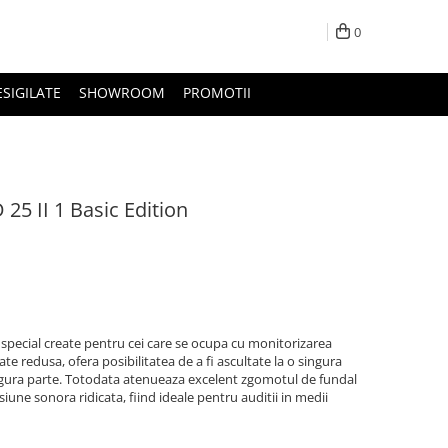
0
ESIGILATE
SHOWROOM
PROMOTII
25 II 1 Basic Edition
t special create pentru cei care se ocupa cu monitorizarea
te redusa, ofera posibilitatea de a fi ascultate la o singura
ngura parte. Totodata atenueaza excelent zgomotul de fundal
siune sonora ridicata, fiind ideale pentru auditii in medii