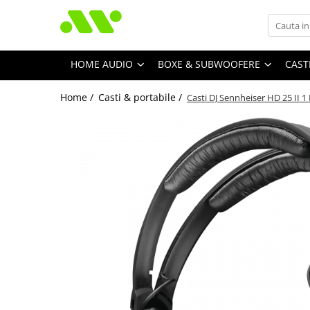
HOME AUDIO
BOXE & SUBWOOFERE
CAST
Home /
Casti & portabile /
Casti DJ Sennheiser HD 25 II 1 