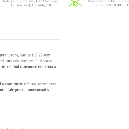
Rate prin Raiffeisen, Card Avantaj,
Asistenta la achizitie - te
BT, Unicredit, Garanti, TBI
email L-V 10:00 - 18
ngura ureche, castile HD 25 sunt
ei care calatoresc mult. Aceasta
iste, oferind o atenuare excelenta a
 o constructie robusta, aceste casti
unt ideale pentru cameramani sau