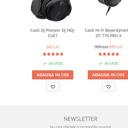
Casti Hi-Fi Beyerdyna
Casti DJ Pioneer DJ HDJ-
DT 770 PRO X
CUE1
999 Lei
899 Lei
345 Lei
IN STOC
IN STOC
ADAUGA IN COS
ADAUGA IN COS
NEWSLETTER
Nu rata ofertele si promotiile noastre