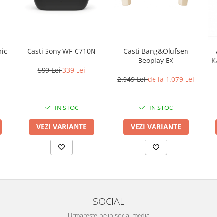
mic
Casti Sony WF-C710N
Casti Bang&Olufsen
Beoplay EX
K
599 Lei
339 Lei
2.049 Lei
de la 1.079 Lei
IN STOC
IN STOC
VEZI VARIANTE
VEZI VARIANTE
SOCIAL
Urmareste-ne in social media