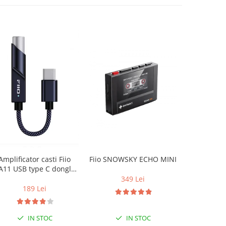
Amplificator casti Fiio
Fiio SNOWSKY ECHO MINI
Casti So
A11 USB type C dongle
DAC
349 Lei
599 L
189 Lei
IN STOC
IN STOC