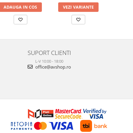
ADAUGA IN COS
VEZI VARIANTE
VEZI 
SUPORT CLIENTI
L-V 10:00 - 18:00
office@avshop.ro