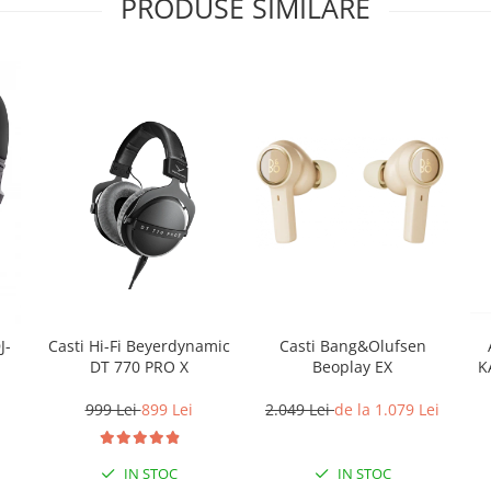
PRODUSE SIMILARE
Casti Hi-Fi Beyerdynamic
Casti Bang&Olufsen
J-
DT 770 PRO X
Beoplay EX
K
999 Lei
899 Lei
2.049 Lei
de la 1.079 Lei
IN STOC
IN STOC