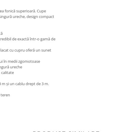
ea fonică superioară. Cupe
 singură ureche, design compact
tă
redibil de exactă într-o gamă de
placat cu cupru oferă un sunet
lui în medii zgomotoase
ingură ureche
 calitate
-3 m și un cablu drept de 3 m.
e teren