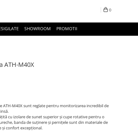
0
ESIGILATE
SHOWROOM
PROMOTII
ica ATH-M40X
tate ATH-M40X sunt reglate pentru monitorizarea incredibil de
insă.
ită cu izolare de sunet superior și cupe rotative pentru o
reche, banda de suținere și pernițele sunt din materiale de
te și confort excepțional.