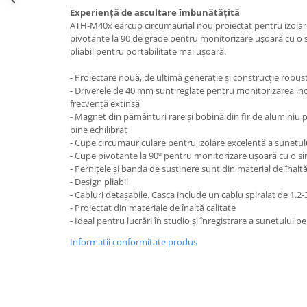
Experiență de ascultare îmbunătățită
ATH-M40x earcup circumaurial nou proiectat pentru izolar
pivotante la 90 de grade pentru monitorizare ușoară cu o
pliabil pentru portabilitate mai ușoară.
- Proiectare nouă, de ultimă generație și construcție robus
- Driverele de 40 mm sunt reglate pentru monitorizarea inc
frecvență extinsă
- Magnet din pământuri rare și bobină din fir de aluminiu 
bine echilibrat
- Cupe circumauriculare pentru izolare excelentă a sunetu
- Cupe pivotante la 90º pentru monitorizare ușoară cu o s
- Pernițele și banda de susținere sunt din material de înaltă
- Design pliabil
- Cabluri detașabile. Casca include un cablu spiralat de 1.2
- Proiectat din materiale de înaltă calitate
- Ideal pentru lucrări în studio și înregistrare a sunetului p
Informatii conformitate produs