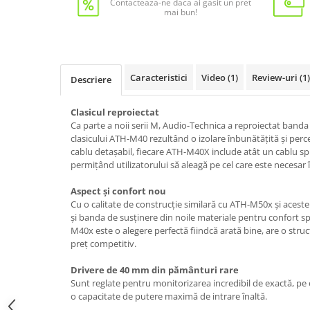
Contacteaza-ne daca ai gasit un pret
mai bun!
Caracteristici
Video
(1)
Review-uri
(1)
Descriere
Clasicul reproiectat
Ca parte a noii serii M, Audio-Technica a reproiectat banda 
clasicului ATH-M40 rezultând o izolare înbunătățită și per
cablu detașabil, fiecare ATH-M40X include atât un cablu spir
permițând utilizatorului să aleagă pe cel care este necesar
Aspect și confort nou
Cu o calitate de construcție similară cu ATH-M50x și aceste
și banda de susținere din noile materiale pentru confort spo
M40x este o alegere perfectă fiindcă arată bine, are o struc
preț competitiv.
Drivere de 40 mm din pământuri rare
Sunt reglate pentru monitorizarea incredibil de exactă, pe
o capacitate de putere maximă de intrare înaltă.