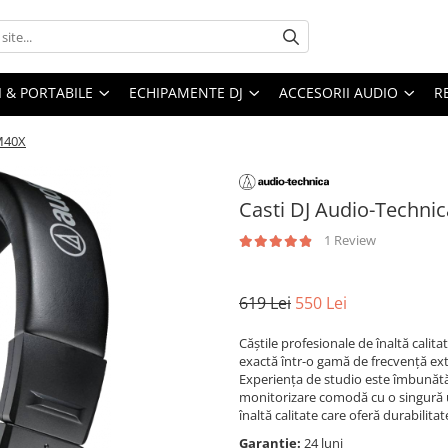
I & PORTABILE
ECHIPAMENTE DJ
ACCESORII AUDIO
R
-M40X
Casti DJ Audio-Techn
1 Review
619 Lei
550 Lei
Căștile profesionale de înaltă cali
exactă într-o gamă de frecvență ext
Experiența de studio este îmbunătăț
monitorizare comodă cu o singură u
înaltă calitate care oferă durabilita
Garantie:
24 luni