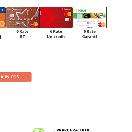
6 Rate
6 Rate
6 Rate
Unicredit
j
BT
Garanti
A IN COS
LIVRARE GRATUITA