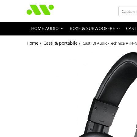
HOME AUDIO
BOXE & SUBWOOFERE
CAST
Home /
Casti & portabile /
Casti DJ Audio-Technica ATH