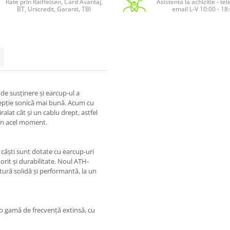
Rate prin Raiffeisen, Card Avantaj,
Asistenta la achizitie - te
BT, Unicredit, Garanti, TBI
email L-V 10:00 - 18
de susținere și earcup-ul a
cepție sonică mai bună. Acum cu
alat cât și un cablu drept, astfel
 în acel moment.
 căști sunt dotate cu earcup-uri
rit și durabilitate. Noul ATH-
tură solidă și performantă, la un
 o gamă de frecvență extinsă, cu