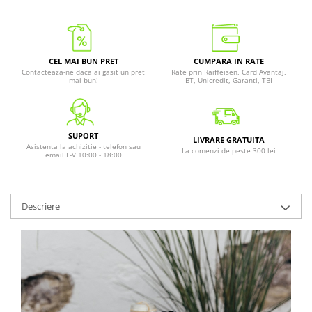
CEL MAI BUN PRET
CUMPARA IN RATE
Contacteaza-ne daca ai gasit un pret
Rate prin Raiffeisen, Card Avantaj,
mai bun!
BT, Unicredit, Garanti, TBI
SUPORT
LIVRARE GRATUITA
Asistenta la achizitie - telefon sau
La comenzi de peste 300 lei
email L-V 10:00 - 18:00
Descriere