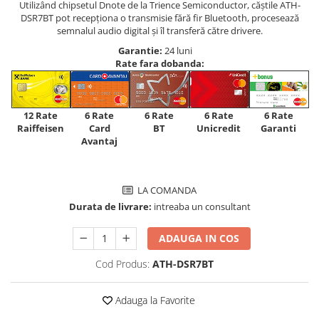
Utilizând chipsetul Dnote de la Trience Semiconductor, căștile ATH-
DSR7BT pot recepționa o transmisie fără fir Bluetooth, procesează
semnalul audio digital și îl transferă către drivere.
Garantie:
24 luni
Rate fara dobanda:
12 Rate
6 Rate
6 Rate
6 Rate
6 Rate
Raiffeisen
Card
Unicredit
BT
Garanti
Avantaj
LA COMANDA
Durata de livrare:
intreaba un consultant
ADAUGA IN COS
Cod Produs:
ATH-DSR7BT
Adauga la Favorite