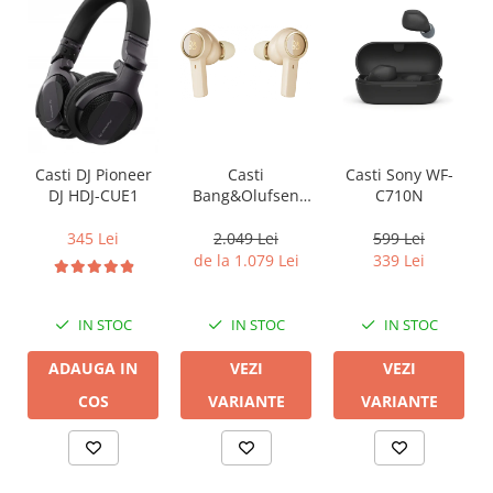
Casti
Casti Sony WF-
Casti DJ Pioneer
Bang&Olufsen
C710N
DJ HDJ-CUE1
Beoplay EX
2.049 Lei
599 Lei
345 Lei
de la 1.079 Lei
339 Lei
IN STOC
IN STOC
IN STOC
VEZI
VEZI
ADAUGA IN
VARIANTE
VARIANTE
COS