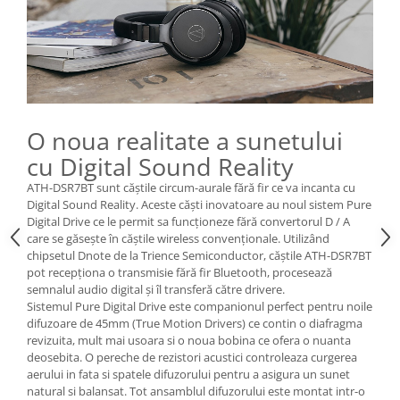
O noua realitate a sunetului
cu Digital Sound Reality
ATH-DSR7BT sunt căștile circum-aurale fără fir ce va incanta cu
Digital Sound Reality. Aceste căști inovatoare au noul sistem Pure
Digital Drive ce le permit sa funcționeze fără convertorul D / A
care se găsește în căștile wireless convenționale. Utilizând
chipsetul Dnote de la Trience Semiconductor, căștile ATH-DSR7BT
pot recepționa o transmisie fără fir Bluetooth, procesează
semnalul audio digital și îl transferă către drivere.
Sistemul Pure Digital Drive este companionul perfect pentru noile
difuzoare de 45mm (True Motion Drivers) ce contin o diafragma
revizuita, mult mai usoara si o noua bobina ce ofera o nuanta
deosebita. O pereche de rezistori acustici controleaza curgerea
aerului in fata si spatele difuzorului pentru a asigura un sunet
natural si balansat. Tot ansamblul difuzorului este montat intr-o