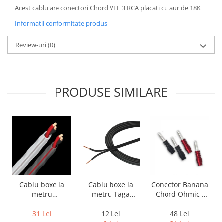
Acest cablu are conectori Chord VEE 3 RCA placati cu aur de 18K
Informatii conformitate produs
Review-uri
(0)
PRODUSE SIMILARE
Cablu boxe la
Cablu boxe la
Conector Banana
metru Taga
metru
Chord Ohmic -
Harmony TCC-
Audioquest SLiP-
pret pe bucata
14B, 2 x 2mm
DB 16/2,
12 Lei
31 Lei
48 Lei