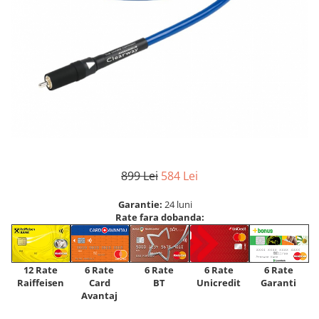
899 Lei
584 Lei
Garantie:
24 luni
Rate fara dobanda:
12 Rate
6 Rate
6 Rate
6 Rate
6 Rate
Raiffeisen
Card
Unicredit
BT
Garanti
Avantaj