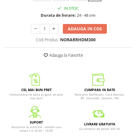
IN STOC
Durata de livrare:
24 - 48 ore
ADAUGA IN COS
Cod Produs:
NORARRHDM300
Adauga la Favorite
CEL MAI BUN PRET
CUMPARA IN RATE
Contacteaza-ne daca ai gasit un pret
Rate prin Raiffeisen, Card Avantaj,
mai bun!
BT, Unicredit, Garanti, TBI
SUPORT
LIVRARE GRATUITA
Asistenta la achizitie - telefon sau
La comenzi de peste 300 lei
email L-V 10:00 - 18:00