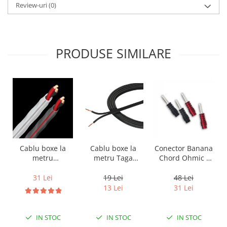
Review-uri
(0)
PRODUSE SIMILARE
Cablu boxe la
Cablu boxe la
Conector Banana
metru Taga
metru
Chord Ohmic -
Harmony TCC-
Audioquest SLiP-
pret pe bucata
14B, 2 x 2mm
DB 16/2,
19 Lei
31 Lei
48 Lei
conductor cupru
13 Lei
31 Lei
LGC
IN STOC
IN STOC
IN STOC